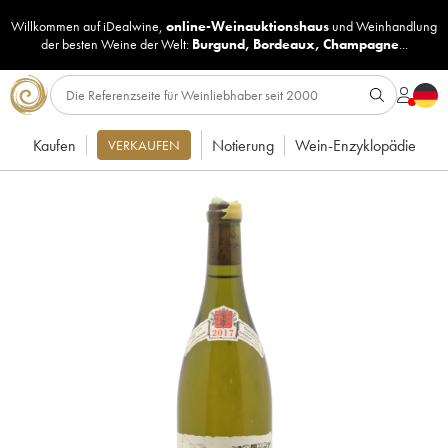
Willkommen auf iDealwine,
online-Weinauktionshaus
und
Weinhandlung
der besten Weine der Welt:
Burgund
,
Bordeaux
,
Champagne
...
Kaufen
Notierung
Wein-Enzyklopädie
VERKAUFEN