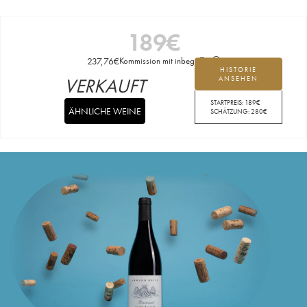
189
€
237,76
€
Kommission mit inbegriffen
HISTORIE
VERKAUFT
ANSEHEN
STARTPREIS:
189
€
ÄHNLICHE WEINE
SCHÄTZUNG:
280
€