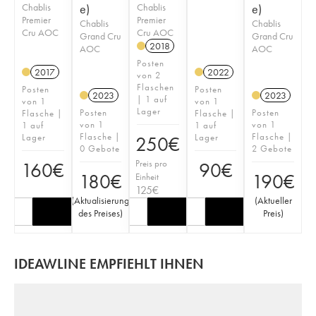
Chablis
e)
Chablis
e)
Premier
Premier
Chablis
Chablis
Cru AOC
Cru AOC
Grand Cru
Grand Cru
2018
AOC
AOC
Posten
2017
2022
von 2
Flaschen
Posten
Posten
2023
2023
| 1 auf
von 1
von 1
Lager
Posten
Posten
Flasche |
Flasche |
von 1
von 1
1 auf
1 auf
Flasche |
Flasche |
Lager
Lager
250
€
0 Gebote
2 Gebote
Preis pro
160
€
90
€
180
€
190
€
Einheit
125
€
(
Aktualisierung
(
Aktueller
des Preises
)
Preis
)
IDEAWLINE EMPFIEHLT IHNEN