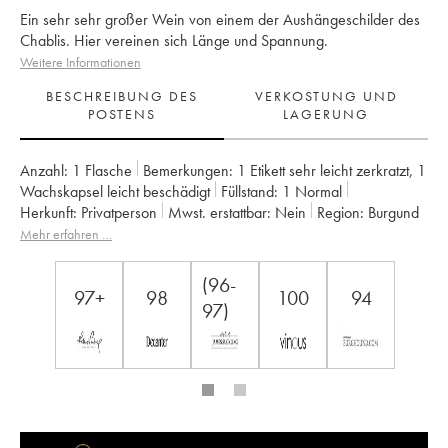
Ein sehr sehr großer Wein von einem der Aushängeschilder des
Chablis. Hier vereinen sich Länge und Spannung.
Weitere Informationen
BESCHREIBUNG DES
VERKOSTUNG UND
POSTENS
LAGERUNG
Anzahl:
1 Flasche
Bemerkungen:
1 Etikett sehr leicht zerkratzt
,
1
Wachskapsel leicht beschädigt
Füllstand:
1
Normal
Herkunft:
privatperson
Mwst. erstattbar:
nein
Region:
Burgund
Appellation:
Chablis
Klassifizierung:
Grand Cru
Mehr erfahren …
Eigentümer:
Vincent Dauvissat (Domaine)
(96-
97+
98
100
94
97)