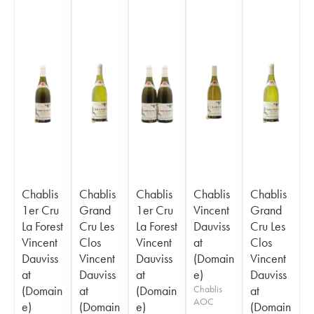
Chablis
Chablis
Chablis
Chablis
Chablis
1er Cru
Grand
1er Cru
Vincent
Grand
La Forest
Cru Les
La Forest
Dauviss
Cru Les
Vincent
Clos
Vincent
at
Clos
Dauviss
Vincent
Dauviss
(Domain
Vincent
at
Dauviss
at
e)
Dauviss
(Domain
at
(Domain
Chablis
at
AOC
e)
(Domain
e)
(Domain