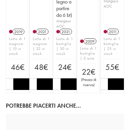
legno a
Margaux
AOC
partire
da 6 bt)
Margaux
AOC
2019
2021
2021
2011
Lotto di 1
Lotto di 1
Lotto di 1
Lotto di 1
2009
magnum
magnum
bottiglia
bottiglia
Lotto di 1
| 10 in
| 32 in
| 30 in
| 25 in
bottiglia
stock
stock
stock
stock
| 0 aste
46
€
48
€
24
€
55
€
22
€
(
Prezzo di
riserva
)
POTREBBE PIACERTI ANCHE…