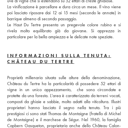
uve di vigne che si estendono su 52 ettari di creste ghiaiose. 
La vinificazione è parcellare e dura circa un mese. Il vino viene 
poi lasciato riposare dai 12 ai 15 mesi (secondo le annate) in 
barrique almeno di secondo passaggio. 
Le Haut Du Tertre presenta un pregevole colore rubino e si 
rivela molto equilibrato già da giovane. Si apprezza in 
particolare per la bella ampiezza e le delicate note speziate. 
INFORMAZIONI SULLA TENUTA:
CHÂTEAU DU TERTRE
Proprietà millenaria situata sulle alture della denominazione, 
Château du Tertre ha la particolarità di possedere 52 ettari di 
vigne in un unico appezzamento,  che sono circondate e 
protette da una foresta. L'area è caratterizzata da terreni vocati, 
composti da ghiaie e sabbie, molto adatti alla viticoltura. Illustri 
proprietari hanno lasciato il segno nella tenuta. Tra i più 
prestigiosi ci sono stati Thomas de Montaigne (fratello di Michel 
de Montaigne) e il marchese de Ségur. Nel 1960, la famiglia 
Capbern Gasqueton, proprietaria anche dello Château Calon-