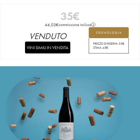
35
€
44,03
€
commissione inclusa
VENDUTO
CRONOLOGIA
PREZZO DI RISERVA:
35
€
VINI SIMILI IN VENDITA
STIMA:
45
€