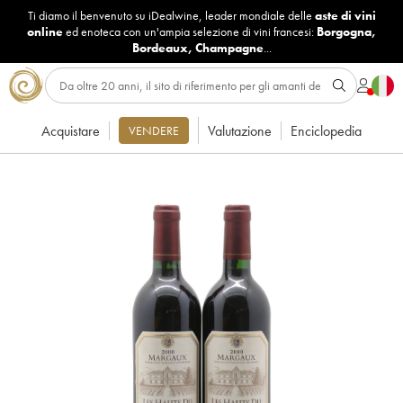
Ti diamo il benvenuto su iDealwine, leader mondiale delle
aste di vini
online
ed enoteca con un'ampia selezione di vini francesi:
Borgogna
,
Bordeaux
,
Champagne
...
Acquistare
Valutazione
Enciclopedia
VENDERE