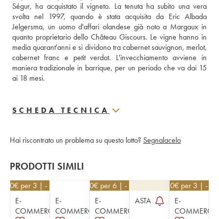
Ségur, ha acquistato il vigneto. La tenuta ha subito una vera 
svolta nel 1997, quando è stata acquisita da Eric Albada 
Jelgersma, un uomo d'affari olandese già noto a Margaux in 
quanto proprietario dello Château Giscours. Le vigne hanno in 
media quarant'anni e si dividono tra cabernet sauvignon, merlot, 
cabernet franc e petit verdot. L'invecchiamento avviene in 
maniera tradizionale in barrique, per un periodo che va dai 15 
ai 18 mesi.
SCHEDA TECNICA
Hai riscontrato un problema su questo lotto?
Segnalacelo
PRODOTTI SIMILI
1,40
€
per 3 | - 10%
21,60
€
per 6 | - 10%
49,50
€
per 3 | - 1
E-
E-
E-
ASTA
E-
COMMERCE
COMMERCE
COMMERCE
COMMERCE