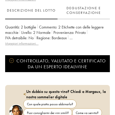
DEGUSTAZIONE E
DESCRIZIONE DEL LOTTO
CONSERVAZIONE
Quantità:
2 bottiglie
Commento:
2 Etichette con delle leggere
macchie
Livello:
2
Normale
Provenienza:
privato
IVA detraibile:
no
Regione:
Bordeaux
Denominazione:
Margaux
Proprietario:
Eric Albada-Jelgersma
Maggiori informazioni…
CONTROLLATO, VALUTATO E CERTIFICATO
DA UN ESPERTO IDEALWINE
Un dubbio su questo vino? Chiedi a Margaux, la
nostra sommelier digitale
Con quale piatto posso abbinarlo?
Puoi consigliarmi dei vini simili?
Come va servito?