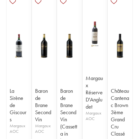
Margau
x
La
Baron
Baron
Château
Réserve
Sirène
de
de
Cantena
D'Anglu
de
Brane
Brane
c Brown
det
Giscour
Second
Second
3ème
Margaux
s
Vin
Vin
AOC
Grand
Margaux
Margaux
(Cassett
Cru
AOC
AOC
a in
Classé