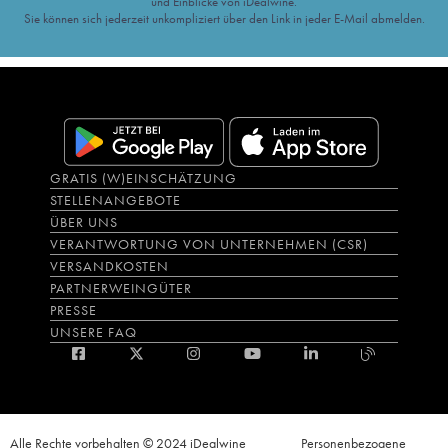
und Einblicke von iDealwine.
Sie können sich jederzeit unkompliziert über den Link in jeder E-Mail abmelden.
GRATIS (W)EINSCHÄTZUNG
STELLENANGEBOTE
ÜBER UNS
VERANTWORTUNG VON UNTERNEHMEN (CSR)
VERSANDKOSTEN
PARTNERWEINGÜTER
PRESSE
UNSERE FAQ
Alle Rechte vorbehalten © 2024 iDealwine
Personenbezogene