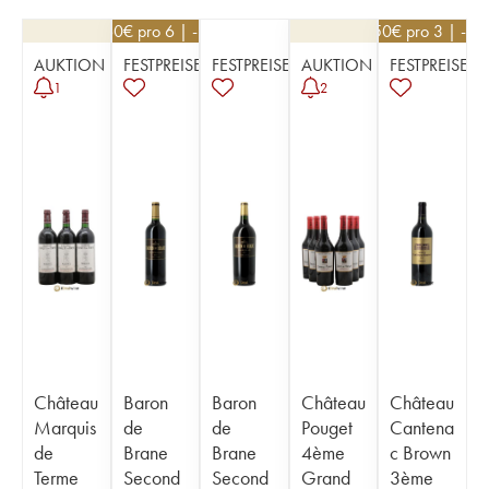
21,60
€
pro 6 | -10%
49,50
€
pro 3 | -1
AUKTION
FESTPREISE
FESTPREISE
AUKTION
FESTPREISE
1
2
Château
Baron
Baron
Château
Château
Marquis
de
de
Pouget
Cantena
de
Brane
Brane
4ème
c Brown
Terme
Second
Second
Grand
3ème