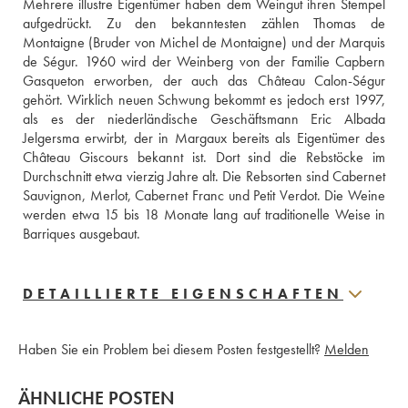
Mehrere illustre Eigentümer haben dem Weingut ihren Stempel 
aufgedrückt. Zu den bekanntesten zählen Thomas de 
Montaigne (Bruder von Michel de Montaigne) und der Marquis 
de Ségur. 1960 wird der Weinberg von der Familie Capbern 
Gasqueton erworben, der auch das Château Calon-Ségur 
gehört. Wirklich neuen Schwung bekommt es jedoch erst 1997, 
als es der niederländische Geschäftsmann Eric Albada 
Jelgersma erwirbt, der in Margaux bereits als Eigentümer des 
Château Giscours bekannt ist. Dort sind die Rebstöcke im 
Durchschnitt etwa vierzig Jahre alt. Die Rebsorten sind Cabernet 
Sauvignon, Merlot, Cabernet Franc und Petit Verdot. Die Weine 
werden etwa 15 bis 18 Monate lang auf traditionelle Weise in 
Barriques ausgebaut.
DETAILLIERTE EIGENSCHAFTEN
Haben Sie ein Problem bei diesem Posten festgestellt?
Melden
ÄHNLICHE POSTEN