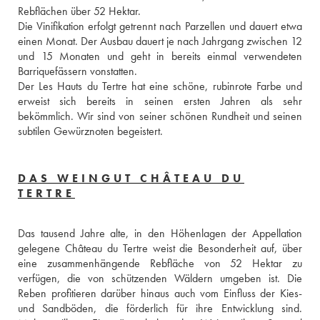
Rebflächen über 52 Hektar. 
Die Vinifikation erfolgt getrennt nach Parzellen und dauert etwa 
einen Monat. Der Ausbau dauert je nach Jahrgang zwischen 12 
und 15 Monaten und geht in bereits einmal verwendeten 
Barriquefässern vonstatten. 
Der Les Hauts du Tertre hat eine schöne, rubinrote Farbe und 
erweist sich bereits in seinen ersten Jahren als sehr 
bekömmlich. Wir sind von seiner schönen Rundheit und seinen 
subtilen Gewürznoten begeistert.
DAS WEINGUT CHÂTEAU DU
TERTRE
Das tausend Jahre alte, in den Höhenlagen der Appellation 
gelegene Château du Tertre weist die Besonderheit auf, über 
eine zusammenhängende Rebfläche von 52 Hektar zu 
verfügen, die von schützenden Wäldern umgeben ist. Die 
Reben profitieren darüber hinaus auch vom Einfluss der Kies- 
und Sandböden, die förderlich für ihre Entwicklung sind. 