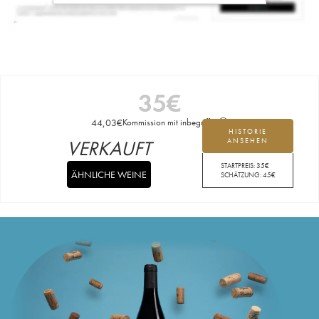
35
€
44,03
€
Kommission mit inbegriffen
HISTORIE
VERKAUFT
ANSEHEN
STARTPREIS:
35
€
ÄHNLICHE WEINE
SCHÄTZUNG:
45
€