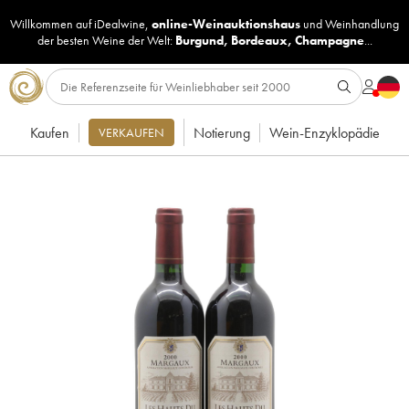
Willkommen auf iDealwine,
online-Weinauktionshaus
und
Weinhandlung
der besten Weine der Welt:
Burgund
,
Bordeaux
,
Champagne
...
Kaufen
Notierung
Wein-Enzyklopädie
VERKAUFEN