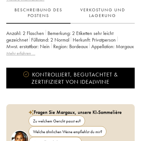
BESCHREIBUNG DES
VERKOSTUNG UND
POSTENS
LAGERUNG
Anzahl:
2 Flaschen
Bemerkung:
2 Etiketten sehr leicht
gezeichnet
Füllstand:
2
Normal
Herkunft:
privatperson
Mwst. erstattbar:
nein
Region:
Bordeaux
Appellation:
Margaux
Eigentümer:
Eric Albada-Jelgersma
Mehr erfahren …
KONTROLLIERT, BEGUTACHTET &
ZERTIFIZIERT VON IDEALWINE
Fragen Sie Margaux, unsere KI-Sommelière
Zu welchem Gericht passt es?
Welche ähnlichen Weine empfiehlst du mir?