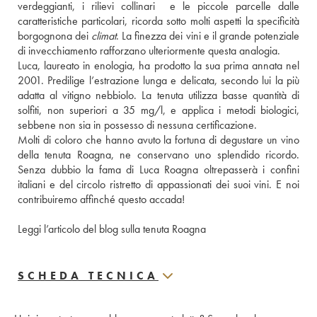
verdeggianti, i rilievi collinari  e le piccole parcelle dalle 
caratteristiche particolari, ricorda sotto molti aspetti la specificità 
borgognona dei 
climat
. La finezza dei vini e il grande potenziale 
di invecchiamento rafforzano ulteriormente questa analogia. 
Luca, laureato in enologia, ha prodotto la sua prima annata nel 
2001. Predilige l’estrazione lunga e delicata, secondo lui la più 
adatta al vitigno nebbiolo. La tenuta utilizza basse quantità di 
solfiti, non superiori a 35 mg/l, e applica i metodi biologici, 
sebbene non sia in possesso di nessuna certificazione. 
Molti di coloro che hanno avuto la fortuna di degustare un vino 
della tenuta Roagna, ne conservano uno splendido ricordo. 
Senza dubbio la fama di Luca Roagna oltrepasserà i confini 
italiani e del circolo ristretto di appassionati dei suoi vini. E noi 
contribuiremo affinché questo accada! 
Leggi l’articolo del blog sulla tenuta Roagna
SCHEDA TECNICA