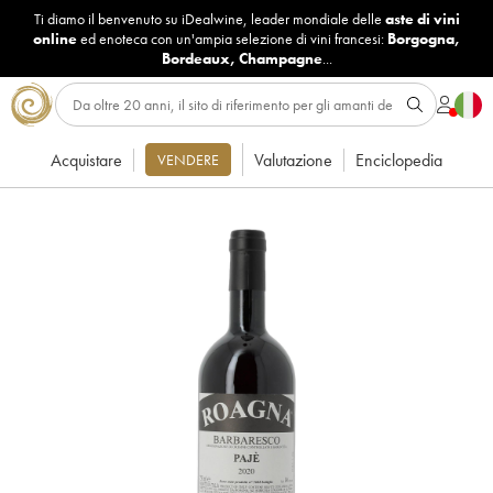
Ti diamo il benvenuto su iDealwine, leader mondiale delle
aste di vini
online
ed enoteca con un'ampia selezione di vini francesi:
Borgogna
,
Bordeaux
,
Champagne
...
Acquistare
Valutazione
Enciclopedia
VENDERE