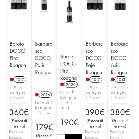
Barolo
Barbare
Barbare
Barbare
DOCG
sco
sco
sco
Barolo
Pira
DOCG
DOCG
DOCG
DOCG
Roagna
Pajè
Pajè
Asili
Pira
Roagna
Roagna
Roagna
Roagna
2017
2017
2013
2020
Lotto di 3
Lotto di 3
Lotto di 2
Lotto di 1
bottiglie
bottiglie
bottiglie
2016
bottiglia
| 0 aste
| 0 aste
| 0 aste
Lotto di 1
| 14 in
bottiglia
stock
360
€
390
€
380
€
| 0 aste
190
€
(
Prezzo di
(
Prezzo di
(
Prezzo di
179
€
riserva
)
riserva
)
riserva
)
Prezzo a
Prezzo a
Prezzo a
(
Prezzo di
bottiglia
bottiglia
bottiglia