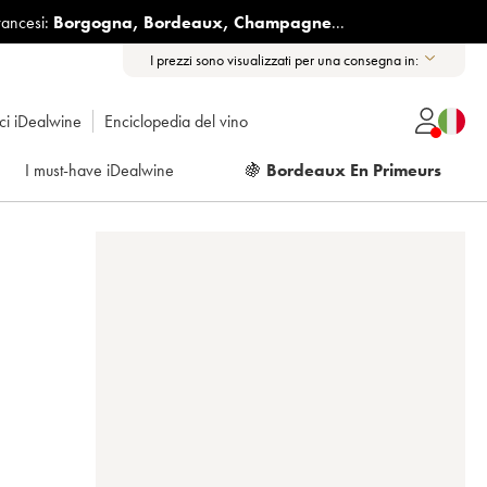
rancesi:
Borgogna
,
Bordeaux
,
Champagne
...
I prezzi sono visualizzati per una consegna in:
ici iDealwine
Enciclopedia del vino
I must-have iDealwine
🍇
Bordeaux En Primeurs
)