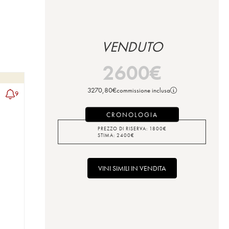
VENDUTO
2600
€
3270,80
€
commissione inclusa
9
CRONOLOGIA
PREZZO DI RISERVA:
1800
€
STIMA:
2400
€
VINI SIMILI IN VENDITA