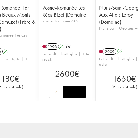
-Romanée 1er
Vosne-Romanée Les
Nuits-Saint-Geor
s Beaux Monts
Réas Bizot (Domaine)
Aux Allots Leroy
amuzet (Frère &
Vosne-Romanée AOC
(Domaine)
)
Nuits-Saint-Georges 
omanée 1er Cru
1998
A
K
0
A
2009
A
Lotto di 1 bottiglia | 1 in
 1 bottiglia | 1
Lotto di 1 bottiglia 
stock
aste
2600
€
180
€
1650
€
Prezzo attuale
)
(
Prezzo attuale
)