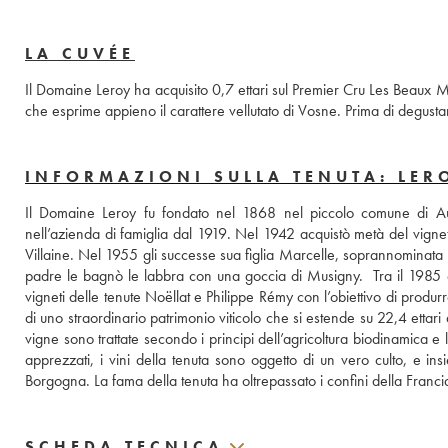
LA CUVÉE
Il Domaine Leroy ha acquisito 0,7 ettari sul Premier Cru Les Beaux M
che esprime appieno il carattere vellutato di Vosne. Prima di degustar
INFORMAZIONI SULLA TENUTA: LER
Il Domaine Leroy fu fondato nel 1868 nel piccolo comune di Au
nell’azienda di famiglia dal 1919. Nel 1942 acquistò metà del vigne
Villaine. Nel 1955 gli successe sua figlia Marcelle, soprannominata
padre le bagnò le labbra con una goccia di Musigny.  Tra il 1985 e 
vigneti delle tenute Noëllat e Philippe Rémy con l’obiettivo di produ
di uno straordinario patrimonio viticolo che si estende su 22,4 ettari
vigne sono trattate secondo i principi dell’agricoltura biodinamica e 
apprezzati, i vini della tenuta sono oggetto di un vero culto, e i
Borgogna. La fama della tenuta ha oltrepassato i confini della Francia,
SCHEDA TECNICA