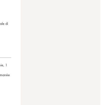
ale di
hie
,
1
omanée