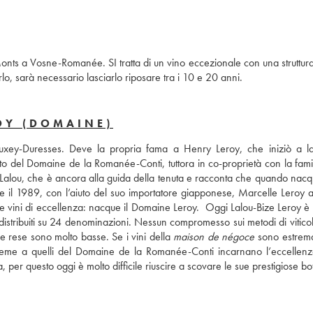
onts a Vosne-Romanée. SI tratta di un vino eccezionale con una struttura 
lo, sarà necessario lasciarlo riposare tra i 10 e 20 anni.
OY (DOMAINE)
xey-Duresses. Deve la propria fama a Henry Leroy, che iniziò a la
to del Domaine de la Romanée-Conti, tuttora in co-proprietà con la famig
 Lalou, che è ancora alla guida della tenuta e racconta che quando nacqu
il 1989, con l’aiuto del suo importatore giapponese, Marcelle Leroy acq
rre vini di eccellenza: nacque il Domaine Leroy.  Oggi Lalou-Bize Leroy è
 distribuiti su 24 denominazioni. Nessun compromesso sui metodi di viticolt
le rese sono molto basse. Se i vini della 
maison de négoce
 sono estrem
nsieme a quelli del Domaine de la Romanée-Conti incarnano l’eccellenza
 per questo oggi è molto difficile riuscire a scovare le sue prestigiose bott