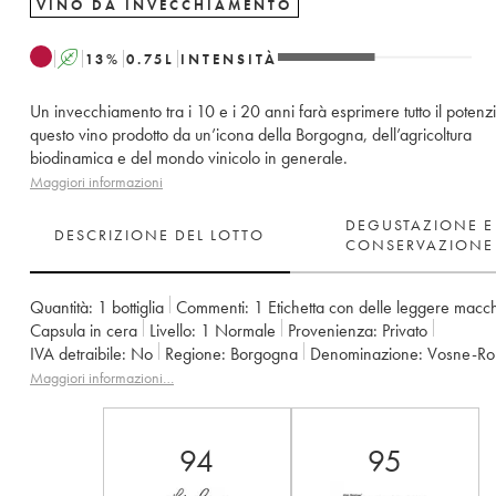
VINO DA INVECCHIAMENTO
A
13
%
0.75
L
INTENSITÀ
Un invecchiamento tra i 10 e i 20 anni farà esprimere tutto il potenzi
questo vino prodotto da un’icona della Borgogna, dell’agricoltura
biodinamica e del mondo vinicolo in generale.
Maggiori informazioni
DEGUSTAZIONE E
DESCRIZIONE DEL LOTTO
CONSERVAZIONE
Quantità:
1 bottiglia
Commenti:
1 Etichetta con delle leggere macc
Capsula in cera
Livello:
1
Normale
Provenienza:
privato
IVA detraibile:
no
Regione:
Borgogna
Denominazione:
Vosne-R
Classificazione:
1er Cru
Proprietario:
Leroy (Domaine)
Maggiori informazioni…
94
95