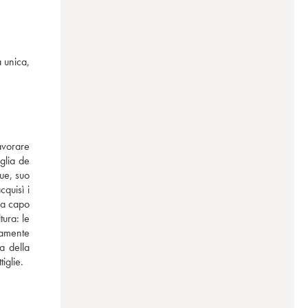
unica, 
vorare 
lia de 
e, suo 
uisì i 
 a capo 
ura: le 
amente 
 della 
iglie.