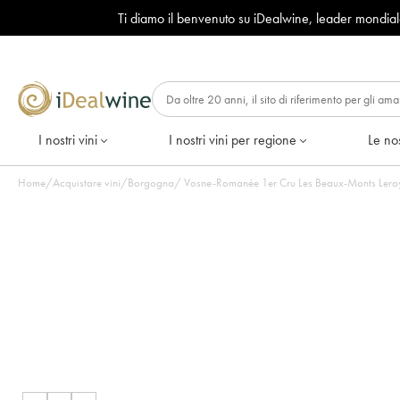
Ti diamo il benvenuto su iDealwine, leader mondia
I nostri vini
I nostri vini per regione
Le nos
Home
/
Acquistare vini
/
Borgogna
/
Vosne-Romanée 1er Cru Les Beaux-Monts Leroy (