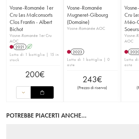
Vosne-Romanée 1er
Vosne-Romanée
Vosne
Cru Les Malconsorts
Mugneret-Gibourg
Cru Le
Clos Frantin - Albert
(Domaine)
Méo-C
Bichot
Vosne-Romanée AOC
Soeurs
Vosne-Romanée 1er Cru
Vosne-R
AOC
AOC
2021
A
2023
202
Lotto di 1 bottiglia | 15 in
Lotto di 1 bottiglia | 0
Lotto di
stock
aste
asta
200
€
243
€
(
Prezzo di riserva
)
(
POTREBBE PIACERTI ANCHE…