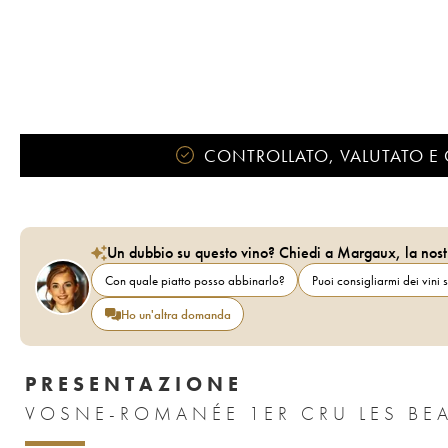
CONTROLLATO, VALUTATO E 
Un dubbio su questo vino? Chiedi a Margaux, la nost
Con quale piatto posso abbinarlo?
Puoi consigliarmi dei vini s
Ho un'altra domanda
PRESENTAZIONE
VOSNE-ROMANÉE 1ER CRU LES BE