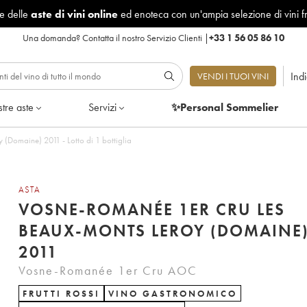
le delle
aste di vini online
ed enoteca con un'ampia selezione di vini f
Una domanda?
Contatta il nostro Servizio Clienti
|
+33 1 56 05 86 10
Ind
VENDI I TUOI VINI
tre aste
Servizi
✨Personal Sommelier
Domaine) 2011 - Lotto di 1 bottiglia
ASTA
VOSNE-ROMANÉE 1ER CRU LES
BEAUX-MONTS LEROY (DOMAINE
2011
Vosne-Romanée 1er Cru AOC
FRUTTI ROSSI
VINO GASTRONOMICO