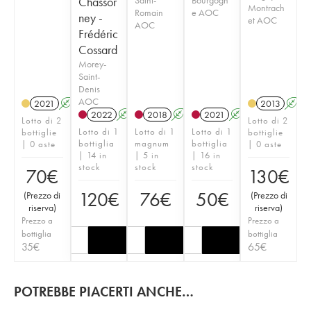
Chassor
Montrach
Romain
e AOC
ney -
et AOC
AOC
Frédéric
Cossard
Morey-
Saint-
Denis
AOC
2021
A
K
2013
A
2022
A
K
2018
A
K
2021
A
K
Lotto di 2
Lotto di 2
Lotto di 1
Lotto di 1
Lotto di 1
bottiglie
bottiglie
bottiglia
magnum
bottiglia
| 0 aste
| 0 aste
| 14 in
| 5 in
| 16 in
stock
stock
stock
70
€
130
€
120
€
76
€
50
€
(
Prezzo di
(
Prezzo di
riserva
)
riserva
)
Prezzo a
Prezzo a
bottiglia
bottiglia
35
€
65
€
POTREBBE PIACERTI ANCHE…