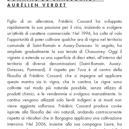
AURÉLIEN VERDET
Figlio di un allevatore, Frédéric Cossard ha sviluppato 
rapidamente la sua passione per il vino, iniziando a svolgere 
un’attività di carattere commerciale. Nel 1996, ha colto al volo 
l’opportunità di poter coltivare qualche ara di vigna nel territorio 
comunale di Saint-Romain e Auxey-Duresses. In seguito, ha 
ampliato gradualmente la sua tenuta di Chassoney. Oggi il 
vigneto si estende su una superficie di dieci ettari, all’interno del 
territorio di diverse denominazioni (Saint-Romain, Auxey-
Duresses, Pommard). Il rispetto per l'uva è al centro della 
filosofia di Frédéric Cossard, che si impegna ad applicare 
questo mantra sia in vigna, che in cantina. Le vigne sono 
coltivate nel modo più naturale possibile, senza utilizzo di 
prodotti chimici, e le vendemmie si svolgono manualmente. In 
cantina vengono utilizzati solo lieviti indigeni e ai mosti non 
viene aggiunta solforosa. Frédéric Cossard produce cuvée 
ispirate alla filosofia dei vini naturali, andando controcorrente 
rispetto ai viticoltori che in Borgogna applicano una coltivazione 
intensiva. Nel 2006, insieme alla sua compagna Laure, ha 