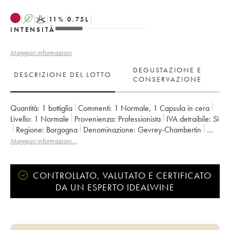
A
K
11
%
0.75
L
INTENSITÀ
Maggiori informazioni
DEGUSTAZIONE E
DESCRIZIONE DEL LOTTO
CONSERVAZIONE
Quantità:
1 bottiglia
Commenti:
1 Normale
,
1 Capsula in cera
Livello:
1
Normale
Provenienza:
professionista
IVA detraibile:
sì
Regione:
Borgogna
Denominazione:
Gevrey-Chambertin
Proprietario:
Domaine de Chassorney - Frédéric Cossard
Maggiori informazioni…
CONTROLLATO, VALUTATO E CERTIFICATO
DA UN ESPERTO IDEALWINE