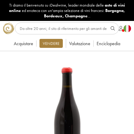
Ti diamo il benvenuto su iDealwine, leader mondiale delle
aste di vini
online
ed enoteca con un'ampia selezione di vini francesi:
Borgogna
,
Bordeaux
,
Champagne
...
Acquistare
Valutazione
Enciclopedia
VENDERE