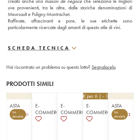
creato anche una 
maison de négoce
 che seleziona le migliori 
uve provenienti, tra le altre, dalle storiche denominazioni di 
Meursault e Puligny-Montrachet.
Raffinate, affascinanti e pure, le sue etichette sono 
particolarmente ricercate dagli amanti di questo stile di vini.
SCHEDA TECNICA
Hai riscontrato un problema su questo lotto?
Segnalacelo
PRODOTTI SIMILI
45
€
per 6 | - 10%
ASTA
E-
E-
E-
ASTA
COMMERCE
COMMERCE
COMMERCE
IVA
IVA
3
detraibile
detraibile