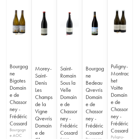
Bourgog
Puligny-
Morey-
Saint-
Bourgog
ne
Montrac
Saint-
Romain
ne
Bigotes
het
Denis
Sous la
Bedeau
Domain
Voitte
Les
Velle
Qvevris
e de
Domain
Champs
Domain
Domain
Chassor
e de
de la
e de
e de
ney -
Chassor
Vigne
Chassor
Chassor
Frédéric
ney -
Qvevris
ney -
ney -
Cossard
Frédéric
Domain
Frédéric
Frédéric
Bourgogn
Cossard
e de
Cossard
Cossard
e AOC
Puligny-
Saint-
Bourgogn