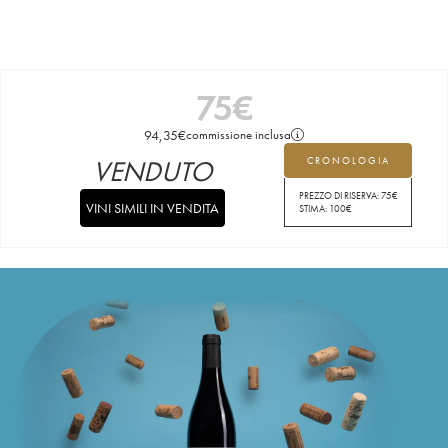
75
€
94,35
€
commissione inclusa
VENDUTO
CRONOLOGIA
PREZZO DI RISERVA:
75
€
VINI SIMILI IN VENDITA
STIMA:
100
€