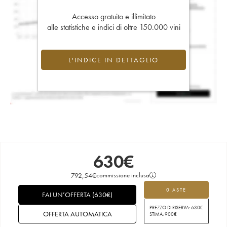
Accesso gratuito e illimitato
alle statistiche e indici di oltre 150.000 vini
L'INDICE IN DETTAGLIO
630
€
792,54
€
commissione inclusa
0 ASTE
FAI UN’OFFERTA
(
630
€
)
PREZZO DI RISERVA:
630
€
OFFERTA AUTOMATICA
STIMA:
900
€