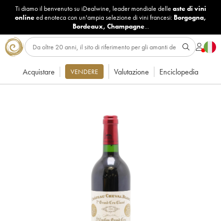
Ti diamo il benvenuto su iDealwine, leader mondiale delle
aste di vini
online
ed enoteca con un'ampia selezione di vini francesi:
Borgogna
,
Bordeaux
,
Champagne
...
Acquistare
Valutazione
Enciclopedia
VENDERE