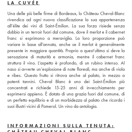
LA CUVÉE
Una delle più belle firme di Bordeaux, lo Château Cheval-Blanc 
rivendica ad ogni nuova classificazione la sua appartenenza 
all’élite dei vini di Saint-Émilion. La sua forza risiede senza 
dubbio in un terroir fuori dal comune, dove il merlot e il cabernet 
franc si esprimono a meraviglia. La loro proporzione può 
variare in base all’annata, anche se il merlot è generalmente 
presente in maggiore quantità. Proprio a quest’ultimo si deve la 
sensazione di maturità e armonia, mentre il cabernet franc 
struttura il vino. L’aspetto è profondo, di un rubino intenso. Al 
naso si avverte un’esplosione di note floreali, ma anche di viola 
e ribes. Questo frutto si ritrova anche al palato, in mezzo a 
potenti tannini. Cheval Blanc è uno dei Saint-Émilion più 
concentrati e richiede 15-25 anni di invecchiamento per 
esprimersi appieno. È dotato di una grazia fuori dal comune, di 
un perfetto equilibrio e di un morbidezza al palato che ricorda i 
suoi illustri vicini di Pomerol. Un vino da antologia.
INFORMAZIONI SULLA TENUTA:
CHÂTEAU CHEVAL BLANC