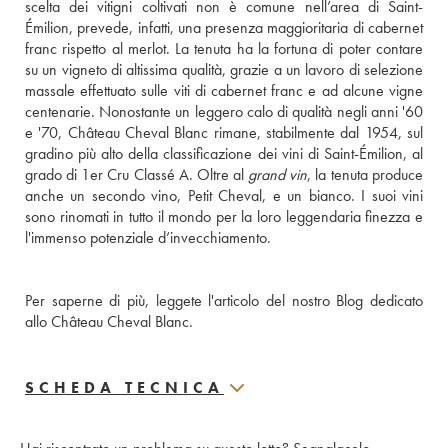
scelta dei vitigni coltivati non è comune nell’area di Saint-
Émilion, prevede, infatti, una presenza maggioritaria di cabernet 
franc rispetto al merlot. La tenuta ha la fortuna di poter contare 
su un vigneto di altissima qualità, grazie a un lavoro di selezione 
massale effettuato sulle viti di cabernet franc e ad alcune vigne 
centenarie. Nonostante un leggero calo di qualità negli anni '60 
e '70, Château Cheval Blanc rimane, stabilmente dal 1954, sul 
gradino più alto della classificazione dei vini di Saint-Émilion, al 
grado di 1er Cru Classé A. Oltre al 
grand vin
, la tenuta produce 
anche un secondo vino, Petit Cheval, e un bianco. I suoi vini 
sono rinomati in tutto il mondo per la loro leggendaria finezza e 
l'immenso potenziale d’invecchiamento.
Per saperne di più, leggete l'articolo del nostro Blog dedicato 
allo Château Cheval Blanc.
SCHEDA TECNICA