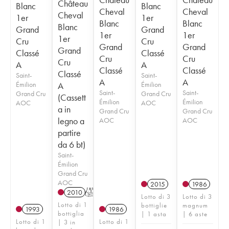
Château
Blanc
Blanc
Cheval
Cheval
Cheval
1er
1er
Blanc
Blanc
Blanc
Grand
Grand
1er
1er
1er
Cru
Cru
Grand
Grand
Grand
Classé
Classé
Cru
Cru
Cru
A
A
Classé
Classé
Classé
Saint-
Saint-
A
A
Émilion
A
Émilion
Saint-
Saint-
Grand Cru
Grand Cru
(Cassett
Émilion
Émilion
AOC
AOC
a in
Grand Cru
Grand Cru
legno a
AOC
AOC
partire
da 6 bt)
Saint-
Émilion
Grand Cru
AOC
2015
1986
2010
T
Lotto di 3
Lotto di 3
Lotto di 1
bottiglie
magnum
1993
1986
bottiglia
| 1 asta
| 6 aste
Lotto di 1
Lotto di 1
| 3 in