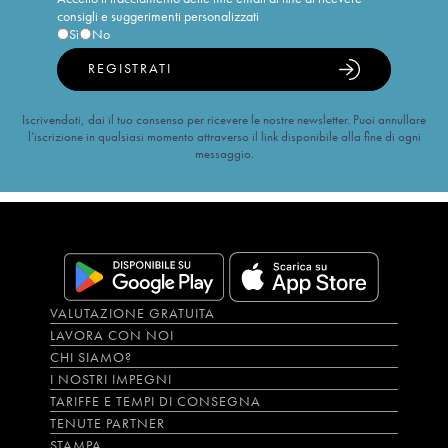
consigli e suggerimenti personalizzati
Sì
No
REGISTRATI
Iscrivendoti, dai il tuo consenso per ricevere le nostre newsletter. Puoi annullare
l’iscrizione in qualsiasi momento attraverso il link disponibile alla fine di ogni
messaggio.
VALUTAZIONE GRATUITA
LAVORA CON NOI
CHI SIAMO?
I NOSTRI IMPEGNI
TARIFFE E TEMPI DI CONSEGNA
TENUTE PARTNER
STAMPA