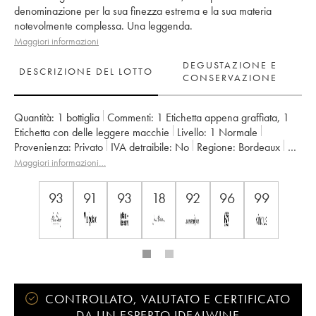
denominazione per la sua finezza estrema e la sua materia
notevolmente complessa. Una leggenda.
Maggiori informazioni
DEGUSTAZIONE E
DESCRIZIONE DEL LOTTO
CONSERVAZIONE
Quantità:
1 bottiglia
Commenti:
1 Etichetta appena graffiata
,
1
Etichetta con delle leggere macchie
Livello:
1
Normale
Provenienza:
privato
IVA detraibile:
no
Regione:
Bordeaux
Denominazione:
Saint-Émilion Grand Cru
Maggiori informazioni…
Classificazione:
1er Grand Cru Classé A
Proprietario:
LVMH / Albert Frère
93
91
93
18
92
96
99
CONTROLLATO, VALUTATO E CERTIFICATO
DA UN ESPERTO IDEALWINE