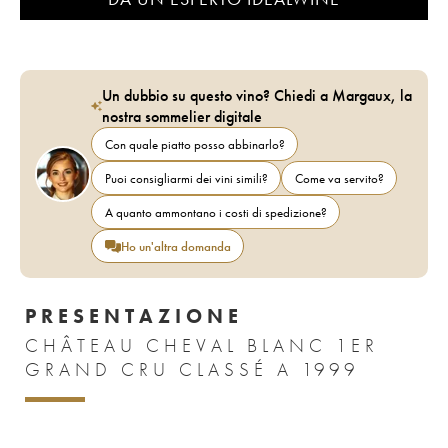
Un dubbio su questo vino? Chiedi a Margaux, la
nostra sommelier digitale
Con quale piatto posso abbinarlo?
Puoi consigliarmi dei vini simili?
Come va servito?
A quanto ammontano i costi di spedizione?
Ho un'altra domanda
PRESENTAZIONE
CHÂTEAU CHEVAL BLANC 1ER
GRAND CRU CLASSÉ A 1999