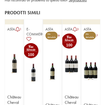
Hai riscontrato un problema su questo lotto?
Segnalacelo
PRODOTTI SIMILI
ASTA
E-
ASTA
ASTA
ASTA
1
3
COMMERCE
IVA
IVA
9
7
detraibile
detraibile
100
100
Château
Château
Cheval
Cheval
Château
Château