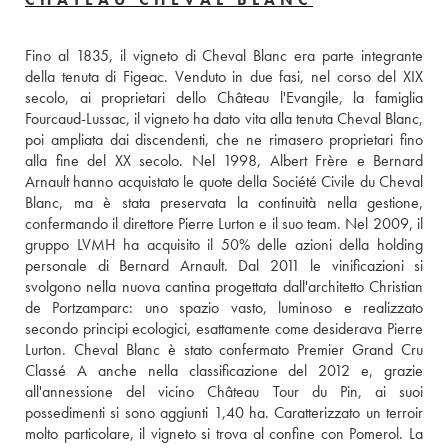
Fino al 1835, il vigneto di Cheval Blanc era parte integrante 
della tenuta di Figeac. Venduto in due fasi, nel corso del XIX 
secolo, ai proprietari dello Château l'Evangile, la famiglia 
Fourcaud-Lussac, il vigneto ha dato vita alla tenuta Cheval Blanc, 
poi ampliata dai discendenti, che ne rimasero proprietari fino 
alla fine del XX secolo. Nel 1998, Albert Frère e Bernard 
Arnault hanno acquistato le quote della Société Civile du Cheval 
Blanc, ma è stata preservata la continuità nella gestione, 
confermando il direttore Pierre Lurton e il suo team. Nel 2009, il 
gruppo LVMH ha acquisito il 50% delle azioni della holding 
personale di Bernard Arnault. Dal 2011 le vinificazioni si 
svolgono nella nuova cantina progettata dall'architetto Christian 
de Portzamparc: uno spazio vasto, luminoso e realizzato 
secondo principi ecologici, esattamente come desiderava Pierre 
Lurton. Cheval Blanc è stato confermato Premier Grand Cru 
Classé A anche nella classificazione del 2012 e, grazie 
all'annessione del vicino Château Tour du Pin, ai suoi 
possedimenti si sono aggiunti 1,40 ha. Caratterizzato un terroir 
molto particolare, il vigneto si trova al confine con Pomerol. La 