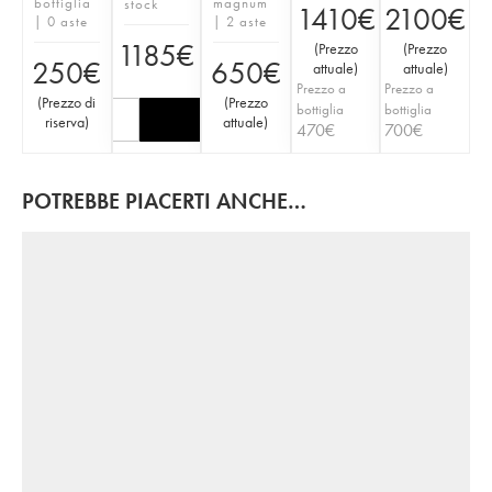
bottiglia
magnum
stock
1410
€
2100
€
| 0 aste
| 2 aste
1185
€
(
Prezzo
(
Prezzo
250
€
650
€
attuale
)
attuale
)
Prezzo a
Prezzo a
(
Prezzo di
(
Prezzo
bottiglia
bottiglia
riserva
)
attuale
)
470
€
700
€
POTREBBE PIACERTI ANCHE…