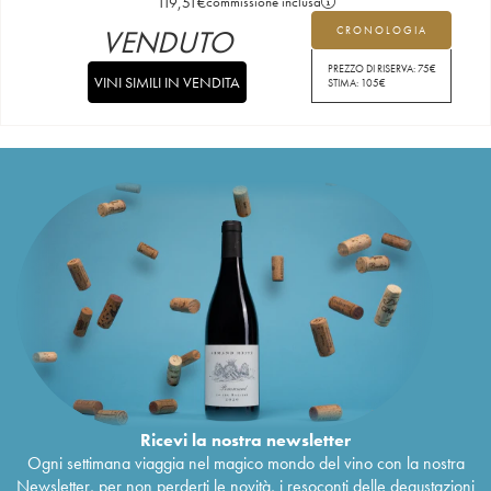
119,51
€
commissione inclusa
VENDUTO
CRONOLOGIA
PREZZO DI RISERVA:
75
€
VINI SIMILI IN VENDITA
STIMA:
105
€
Ricevi la nostra newsletter
Ogni settimana viaggia nel magico mondo del vino con la nostra
Newsletter, per non perderti le novità, i resoconti delle degustazioni