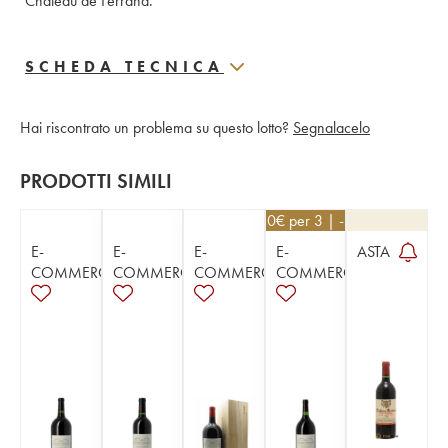
Château de Ferrand.
SCHEDA TECNICA
Hai riscontrato un problema su questo lotto?
Segnalacelo
PRODOTTI SIMILI
69,30
€
per 3 | - 10%
E-
E-
E-
E-
ASTA
COMMERCE
COMMERCE
COMMERCE
COMMERCE