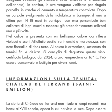
dell'annata). In cantina, le uve vengono vinificate per singola 
parcella, in vasche di cemento a temperatura controllata. Dopo 
un parziale svolgimento della malolattica in barrique, il vino si 
affina per 14-18 mesi in barrique, con una percentuale ben 
calibrata di legni nuovi e tonneau già precedentemente utilizzati 
una o più volte.
Nel calice si presenta con un bellissimo colore dai riflessi 
violacei e scuri. All’olfatto oscilla tra intensità e morbidezza, con 
note floreali e di ribes nero. Al palato è armonioso, sostenuto da 
tannini fini e delicati. Si consiglia di degustare questo vino, 
certificato biologico dal 2024, a una temperatura di 16° C. Può 
essere conservato in bottiglia per diversi anni.
INFORMAZIONI SULLA TENUTA:
CHÂTEAU DE FERRAND (SAINT-
EMILION)
La storia di Château de Ferrand non risale a tempi recenti, ma 
bensì al XVIII secolo, epoca in cui ha visto la luce. Dopo essere 