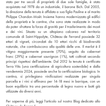
stato per tre secoli di proprietà di due sole famiglie, è stato 
acquistato nel 1978 da un industriale, il barone Bich. Dal 2005, 
la direzione della tenuta è affidata a sua figlia Pauline e al marito 
Philippe Chandon-Moët. Insieme hanno modernizzato gli edifici 
della proprietà e le cantine, che sono state realizzate in modo 
da poter sfruttare la forza di gravità per il trasferimento dei mosti 
e dei vini. Situato su un altopiano calcareo nel territorio 
comunale di Saint-Hippolyte, Château de Ferrand possiede 32 
ettari di vigneti, circondati da 10 ettari ricchi di biodiversità 
naturale, che contribuiscono alla qualità delle uve. Il merlot è il 
vitigno maggiormente presente (70%), seguito da cabernet 
franc (29%) e cabernet sauvignon (1%), tutti coltivati secondo 
principi rispettosi dell’ambiente. Dal 2012 la tenuta è certificata 
Terra Vitis (una certificazione di agricoltura sostenibile) e dalla 
vendemmia 2024, possiede anche la certificazione biologica. In 
cantina, si privilegiano vinificazioni realizzate per singola 
parcella e i vini si affinano per 14-18 mesi in barrique, con un 
buon equilibrio tra una percentuale di legno nuovo e botti già 
utilizzate da diversi anni.
Per saperne di più, leggi l'articolo sul nostro Blog dedicato allo 