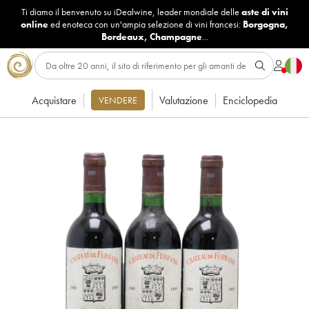
Ti diamo il benvenuto su iDealwine, leader mondiale delle
aste di vini
online
ed enoteca con un'ampia selezione di vini francesi:
Borgogna
,
Bordeaux
,
Champagne
...
Acquistare
Valutazione
Enciclopedia
VENDERE