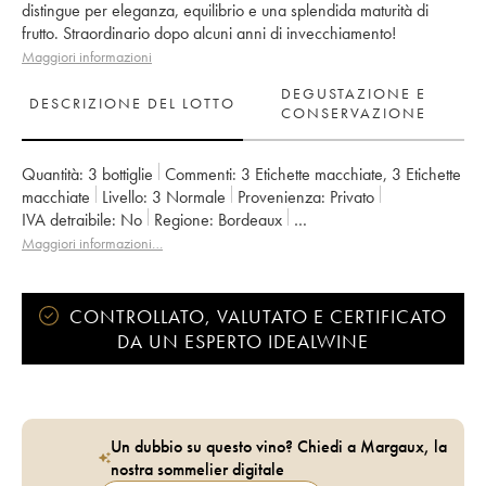
distingue per eleganza, equilibrio e una splendida maturità di
frutto. Straordinario dopo alcuni anni di invecchiamento!
Maggiori informazioni
DEGUSTAZIONE E
DESCRIZIONE DEL LOTTO
CONSERVAZIONE
Quantità:
3 bottiglie
Commenti:
3 Etichette macchiate
,
3 Etichette
macchiate
Livello:
3
Normale
Provenienza:
privato
IVA detraibile:
no
Regione:
Bordeaux
Denominazione:
Saint-Émilion Grand Cru
Maggiori informazioni…
Classificazione:
Grand Cru Classé
Proprietario:
Pauline Bich
CONTROLLATO, VALUTATO E CERTIFICATO
DA UN ESPERTO IDEALWINE
Un dubbio su questo vino? Chiedi a Margaux, la
nostra sommelier digitale