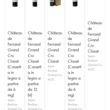
Château
de
Château
Château
Château
Château
Ferrand
de
de
de
de
Grand
Ferrand
Ferrand
Ferrand
Ferrand
Cru
Grand
Grand
Grand
Grand
Classé
Cru
Cru
Cru
Cru
Saint-
Classé
Classé
Classé
Classé
Émilion
Grand Cru
(Cassett
(Cassett
Saint-
(Cassett
AOC
Émilion
a in
a in
a in
Grand Cru
legno a
legno a
legno a
AOC
partire
partire
partire
da 6
da 12
da 6
mg)
bt)
mg)
Saint-
Saint-
Saint-
Émilion
Émilion
Émilion
Grand Cru
Grand Cru
Grand Cru