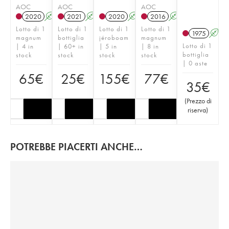
AOC
AOC
AOC
2020
A
T
2021
A
T
2020
A
T
2016
A
T
Lotto di 1
Lotto di 1
Lotto di 1
Lotto di 1
1975
A
magnum
bottiglia
jéroboam
magnum
Lotto di 1
| 4 in
| 60+ in
| 5 in
| 8 in
bottiglia
stock
stock
stock
stock
| 0 aste
65
€
25
€
155
€
77
€
35
€
(
Prezzo di
riserva
)
POTREBBE PIACERTI ANCHE…