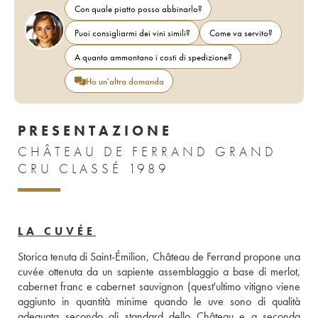
Con quale piatto posso abbinarlo?
Puoi consigliarmi dei vini simili?
Come va servito?
A quanto ammontano i costi di spedizione?
Ho un'altra domanda
PRESENTAZIONE
CHÂTEAU DE FERRAND GRAND
CRU CLASSÉ 1989
LA CUVÉE
Storica tenuta di Saint-Émilion, Château de Ferrand propone una 
cuvée ottenuta da un sapiente assemblaggio a base di merlot, 
cabernet franc e cabernet sauvignon (quest'ultimo vitigno viene 
aggiunto in quantità minime quando le uve sono di qualità 
adeguata secondo gli standard dello Château e a seconda 