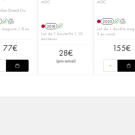
AOC
AOC
ilion Grand Cru
6
A
T
2020
A
T
2018
A
1 magnum | 8 en
Lot de 1 double ma
Lot de 1 bouteille | 10
5 en stock
enchères
77
€
155
€
28
€
(
prix actuel
)