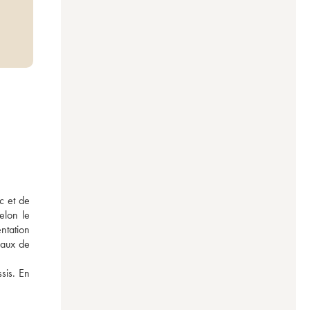
 et de 
lon le 
ntation 
aux de 
sis. En 