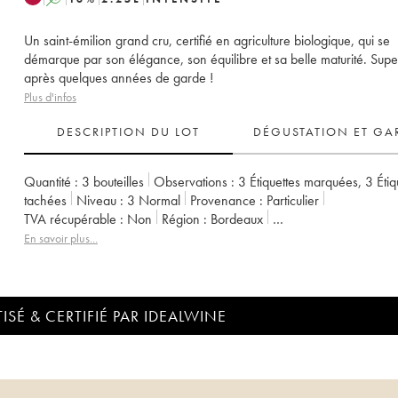
Un saint-émilion grand cru, certifié en agriculture biologique, qui se
démarque par son élégance, son équilibre et sa belle maturité. Sup
après quelques années de garde !
Plus d'infos
DESCRIPTION DU LOT
DÉGUSTATION ET GA
Quantité :
3 bouteilles
Observations :
3 Étiquettes marquées
,
3 Étiq
tachées
Niveau :
3
Normal
Provenance :
particulier
TVA récupérable :
non
Région :
Bordeaux
Appellation :
Saint-Émilion Grand Cru
Classement :
Grand Cru Cla
En savoir plus...
Propriétaire :
Pauline Bich
ISÉ & CERTIFIÉ PAR IDEALWINE