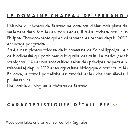
LE DOMAINE CHÂTEAU DE FERRAND 
L'histoire du château de Ferrand ne date pas d’hier mais plutôt du 
seulement deux familles en trois siècles, il a été racheté par un ind
Philippe Chandon-Moët qui en détiennent les rennes depuis 2005. E
encuvage par gravité. 
Situé sur un plateau calcaire de la commune de Saint-Hippolyte, le
de biodiversité qui participent à la qualité des fruits. Le merlot y 
sauvignon (1%) et tous sont cultivés selon des principes respectueux de
raisonnée) depuis 2012 et en agriculture biologique à partir du mill
En cave, le travail parcellaire est favorisé et les vins sont élevé
plusieurs vins. 
Lire l'article du blog sur le château de Ferrand
CARACTERISTIQUES DÉTAILLÉES
Vous constatez une erreur sur ce lot ?
Signaler