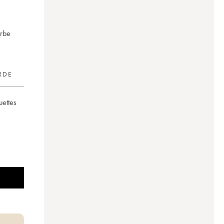
erbe
RDE
uettes
ssé