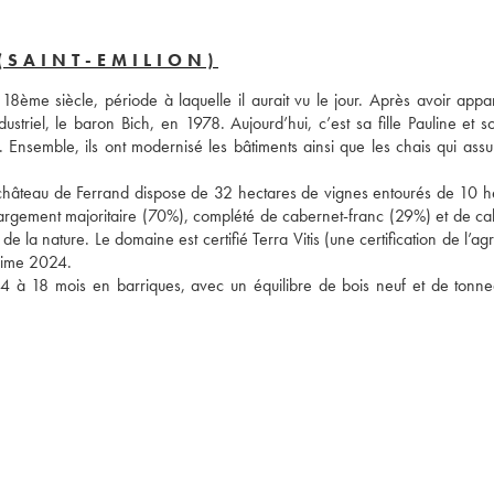
(SAINT-EMILION)
18ème siècle, période à laquelle il aurait vu le jour. Après avoir appar
ustriel, le baron Bich, en 1978. Aujourd’hui, c’est sa fille Pauline et s
nsemble, ils ont modernisé les bâtiments ainsi que les chais qui assur
 château de Ferrand dispose de 32 hectares de vignes entourés de 10 he
est largement majoritaire (70%), complété de cabernet-franc (29%) et de c
 la nature. Le domaine est certifié Terra Vitis (une certification de l’agri
ésime 2024.
s 14 à 18 mois en barriques, avec un équilibre de bois neuf et de tonne