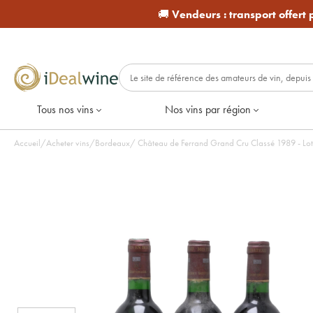
🚚
Vendeurs :
transport offert
Tous nos vins
Nos vins par région
Accueil
/
Acheter vins
/
Bordeaux
/
Château de Ferrand Grand Cru Classé 1989 - Lot 