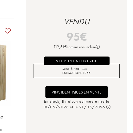
VENDU
95
€
119,51
€
commission incluse
VOIR L'HISTORIQUE
MISE À PRIX:
75
€
ESTIMATION:
105
€
VINS IDENTIQUES EN VENTE
En stock, livraison estimée entre le
18/05/2026 et le 21/05/2026
nd
ru