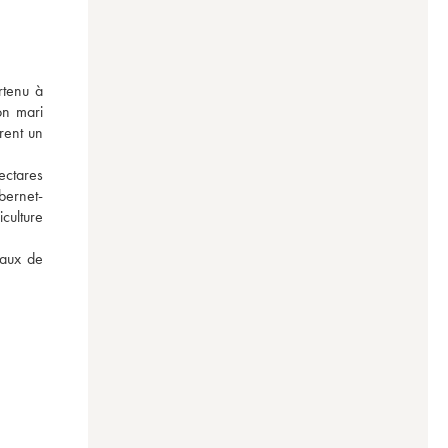
tenu à 
on mari 
ent un 
ctares 
abernet-
culture 
aux de 