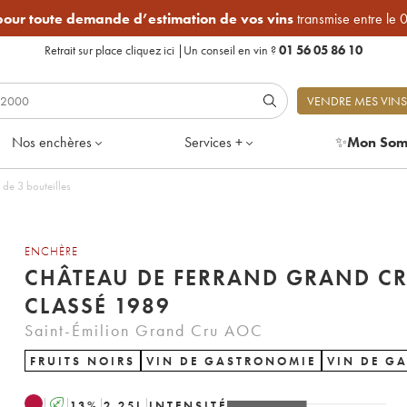
 pour toute demande d’estimation de vos vins
transmise entre le 
Retrait sur place
cliquez ici
|
Un conseil en vin ?
01 56 05 86 10
VENDRE MES VINS
Nos enchères
Services +
✨
Mon Som
de 3 bouteilles
ENCHÈRE
CHÂTEAU DE FERRAND GRAND C
CLASSÉ 1989
Saint-Émilion Grand Cru AOC
FRUITS NOIRS
VIN DE GASTRONOMIE
VIN DE G
A
13
%
2.25
L
INTENSITÉ