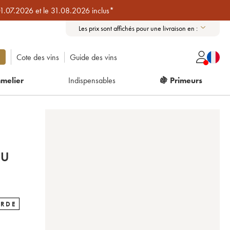
01.07.2026 et le 31.08.2026 inclus*
Les prix sont affichés pour une livraison en :
Cote des vins
Guide des vins
melier
Indispensables
🍇 Primeurs
RU
ARDE