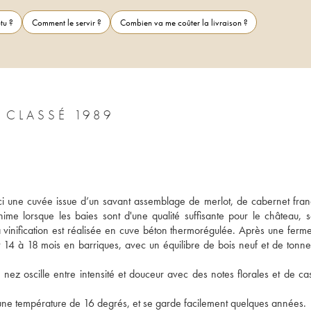
tu ?
Comment le servir ?
Combien va me coûter la livraison ?
 CLASSÉ 1989
ici une cuvée issue d’un savant assemblage de merlot, de cabernet franc
me lorsque les baies sont d'une qualité suffisante pour le château, se
La vinification est réalisée en cuve béton thermorégulée. Après une ferme
nt 14 à 18 mois en barriques, avec un équilibre de bois neuf et de tonne
 nez oscille entre intensité et douceur avec des notes florales et de cas
à une température de 16 degrés, et se garde facilement quelques années.