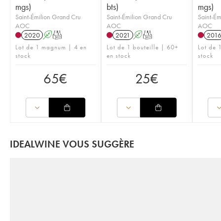
mgs)
bts)
mgs)
Saint-Émilion Grand Cru
Saint-Émilion Grand Cru
Saint-Ém
AOC
AOC
AOC
2020
A
T
2021
A
T
201
Lot de 1 magnum | 4 en
Lot de 1 bouteille | 60+
Lot de 
stock
en stock
stock
65
€
25
€
IDEALWINE VOUS SUGGÈRE