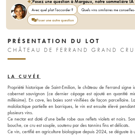
Posez une question à Margaux, notre sommelière IA
Avec quel plat l'accorder ?
Quels vins similaires me conseilles-
Poser une autre question
PRÉSENTATION DU LOT
CHÂTEAU DE FERRAND GRAND CRU
LA CUVÉE
Propriété historique de Saint-Emilion, le château de Ferrand signe 
cabernet sauvignon (ce dernier cépage est ajouté en quantité mini
millésime). En cave, les baies sont vinifiées de façon parcellaire. 
malolactique partielle en barriques, le vin est ensuite élevé penda
plusieurs vins. 
Ce nectar est doté d’une belle robe aux reflets violets et noirs. Son
bouche, ce cru est souple, soutenu par des tannins fins et délicats. 
Ce vin, certifié en agriculture biologique depuis 2024, se déguste 