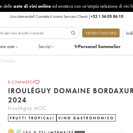
le delle
aste di vini online
ed enoteca con un'ampia selezione di vini f
Una domanda?
Contatta il nostro Servizio Clienti
|
+33 1 56 05 86 10
Ind
VENDI I TUOI VINI
tre aste
Servizi
✨Personal Sommelier
 - Lotto di 1 bottiglia
E-COMMERCE
IROULÉGUY DOMAINE BORDAXUR
2024
Irouléguy AOC
FRUTTI TROPICALI
VINO GASTRONOMICO
A
13
%
0.75
L
INTENSITÀ