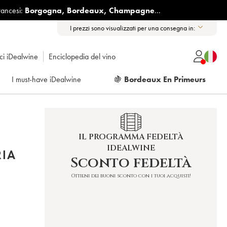
rancesi:
Borgogna
,
Bordeaux
,
Champagne
...
I prezzi sono visualizzati per una consegna in:
ici iDealwine
Enciclopedia del vino
I must-have iDealwine
🍇
Bordeaux En Primeurs
IL PROGRAMMA FEDELTÀ
IDEALWINE
IA
Sconto fedeltà
Ottieni dei buoni sconto con i tuoi acquisti!