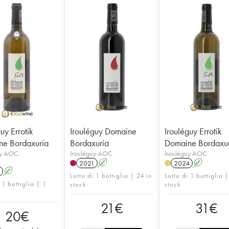
uy Errotik
Irouléguy Domaine
Irouléguy Errotik
e Bordaxuria
Bordaxuria
Domaine Bordaxu
uy AOC
Irouléguy AOC
Irouléguy AOC
2021
A
2024
A
A
Lotto di 1 bottiglia | 24 in
Lotto di 1 bottiglia 
 1 bottiglia | 1
stock
stock
21
€
31
€
20
€