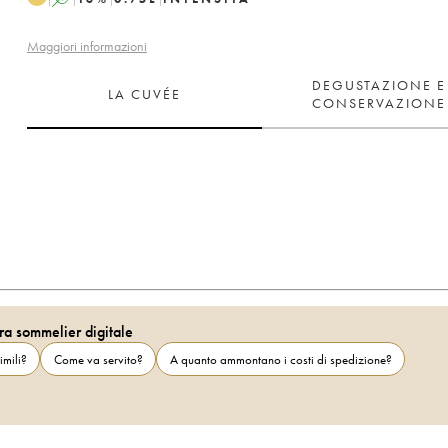
Maggiori informazioni
DEGUSTAZIONE E
LA CUVÉE
CONSERVAZIONE
ra sommelier digitale
imili?
Come va servito?
A quanto ammontano i costi di spedizione?