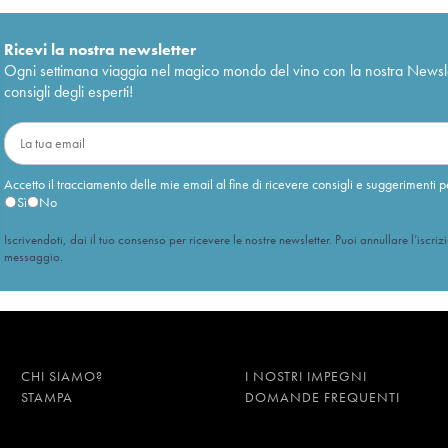
Ricevi la nostra newsletter
Ogni settimana viaggia nel magico mondo del vino con la nostra Newslette
consigli degli esperti!
Accetto il tracciamento delle mie email al fine di ricevere consigli e suggerimenti p
Sì
No
Iscrivendoti, dai il tuo consenso per ricevere le nostre newsletter. Puoi annullare l’iscriz
messaggio.
CHI SIAMO?
I NOSTRI IMPEGNI
STAMPA
DOMANDE FREQUENTI