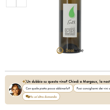
Un dubbio su questo vino? Chiedi a Margaux, la nost
Con quale piatto posso abbinarlo?
Puoi consigliarmi dei vini s
Ho un'altra domanda