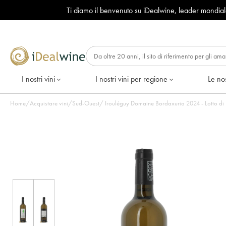
Ti diamo il benvenuto su iDealwine, leader mondia
I nostri vini
I nostri vini per regione
Le nos
Home
/
Acquistare vini
/
Sud-Ouest
/
Irouléguy Domaine Bordaxuria 2024