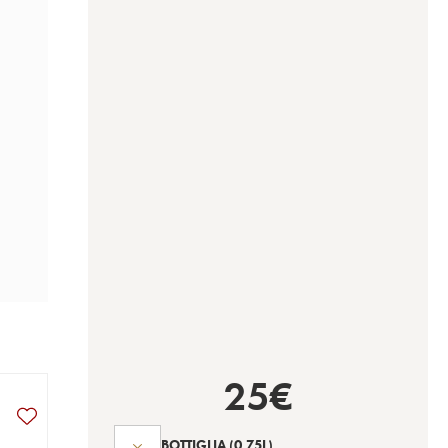
25
€
BOTTIGLIA
(0.75L)