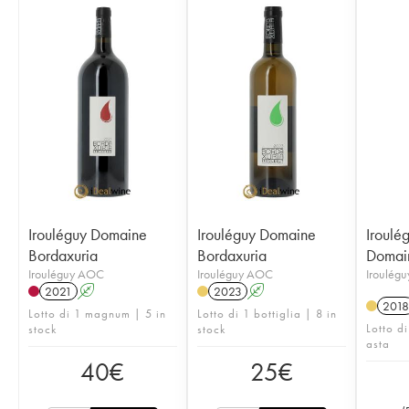
Irouléguy Domaine
Irouléguy Domaine
Iroulég
Bordaxuria
Bordaxuria
Domain
Irouléguy AOC
Irouléguy AOC
Iroulég
2021
A
2023
A
2018
Lotto di 1 magnum | 5 in
Lotto di 1 bottiglia | 8 in
Lotto di
stock
stock
asta
40
€
25
€