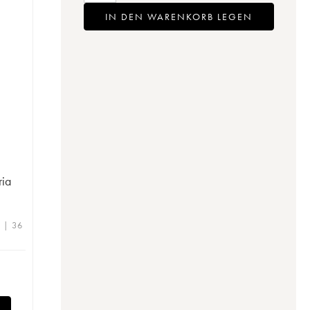
IN DEN WARENKORB LEGEN
ria
e | 36