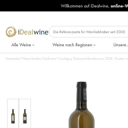
Willkommen auf iDealwine,
online-
Alle Weine
Weine nach Regionen
Unsere 
Startseite
/
Weine kaufen
/
Südwest
/
Irouléguy Domaine Bordaxuria 20