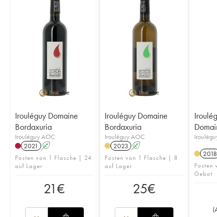
Irouléguy Domaine
Irouléguy Domaine
Iroulég
Bordaxuria
Bordaxuria
Domain
Irouléguy AOC
Irouléguy AOC
Iroulég
2021
A
2023
A
2018
Posten von 1 Flasche | 24
Posten von 1 Flasche | 8
Posten 
auf Lager
auf Lager
Gebot
21
€
25
€
(