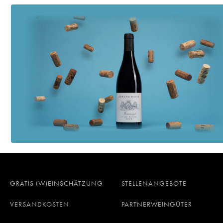
GRATIS (W)EINSCHÄTZUNG
STELLENANGEBOTE
VERSANDKOSTEN
PARTNERWEINGÜTER