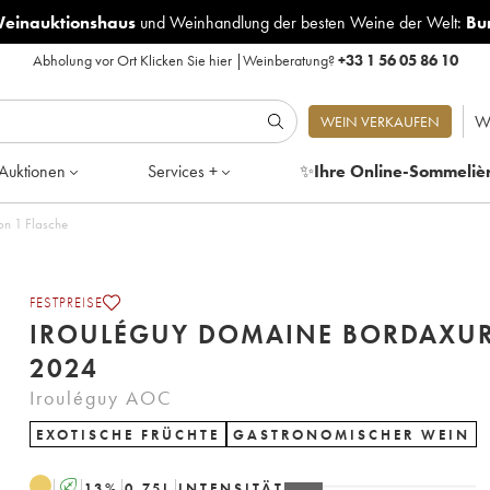
Weinauktionshaus
und
Weinhandlung der besten Weine der Welt:
Bu
Abholung vor Ort
Klicken Sie hier
|
Weinberatung?
+33 1 56 05 86 10
W
WEIN VERKAUFEN
Auktionen
Services +
✨
Ihre Online-Sommeliè
24 - Posten von 1 Flasche
FESTPREISE
IROULÉGUY DOMAINE BORDAXUR
2024
Irouléguy AOC
EXOTISCHE FRÜCHTE
GASTRONOMISCHER WEIN
A
13
%
0.75
L
INTENSITÄT