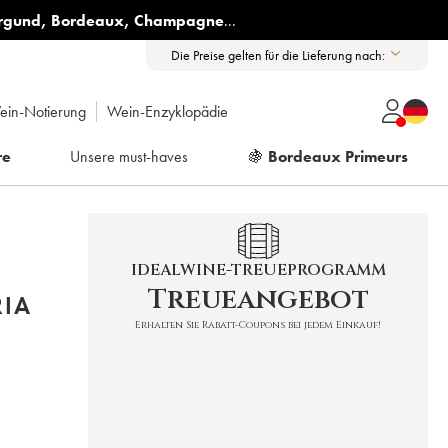
rgund
,
Bordeaux
,
Champagne
...
Die Preise gelten für die Lieferung nach:
ein-Notierung
Wein-Enzyklopädie
re
Unsere must-haves
🍇
Bordeaux Primeurs
IDEALWINE-TREUEPROGRAMM
Treueangebot
IA
Erhalten Sie Rabatt-Coupons bei jedem Einkauf!