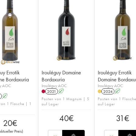
uy Errotik
Irouléguy Domaine
Irouléguy Errotik
e Bordaxuria
Bordaxuria
Domaine Bordaxu
uy AOC
Irouléguy AOC
Irouléguy AOC
2021
A
2024
A
A
Posten von 1 Magnum | 5
Posten von 1 Flasch
von 1 Flasche | 1
auf Lager
auf Lager
40
€
31
€
20
€
Aktueller Preis
)