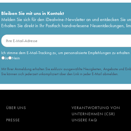
Bleiben Sie mit uns in Kontakt
Melden Sie sich für den iDealwine-Newsletter an und entdecken Sie u
Erhalten Sie direkt in Ihr Postfach handverlesene Neuentdeckungen, lim
Ich stimme dem E-Mail-Tracking zu, um personalisierte Empfehlungen zu erhalten
Ja
Nein
Mit Ihrer Anmeldung erhalten Sie exklusiv ausgewählte Neuigkeiten, Angebote und Einb
Sie können sich jederzeit unkompliziert über den Link in jeder E-Mail abmelden.
ÜBER UNS
VERANTWORTUNG VON
UNTERNEHMEN (CSR)
PRESSE
UNSERE FAQ