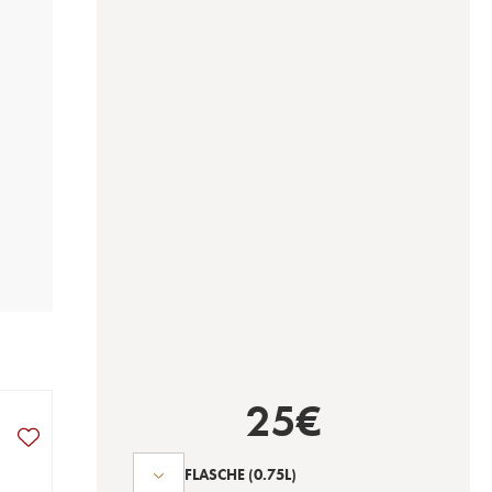
25
€
FLASCHE
(0.75L)