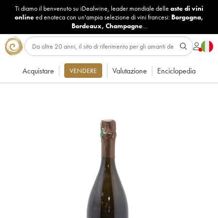
Ti diamo il benvenuto su iDealwine, leader mondiale delle
aste di vini
online
ed enoteca con un'ampia selezione di vini francesi:
Borgogna
,
Bordeaux
,
Champagne
...
Acquistare
Valutazione
Enciclopedia
VENDERE