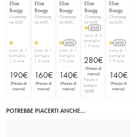
Elise
Elise
Elise
Elise
Elise
Bougy
Bougy
Bougy
Bougy
Bougy
Champag
Champag
Champag
Champag
Champag
ne AOC
ne AOC
ne AOC
ne AOC
ne AOC
2022
H
Lotto di 2
bottiglie
2022
2022
H
H
H
H
| 0 aste
Lotto di 1
Lotto di 1
Lotto di 1
Lotto di 1
bottiglia
bottiglia
bottiglia
bottiglia
280
€
| 0 aste
| 0 aste
| 0 aste
| 0 aste
(
Prezzo di
190
€
160
€
140
€
140
€
riserva
)
Prezzo a
(
Prezzo di
(
Prezzo di
(
Prezzo di
(
Prezzo di
bottiglia
riserva
)
riserva
)
riserva
)
riserva
)
140
€
POTREBBE PIACERTI ANCHE…