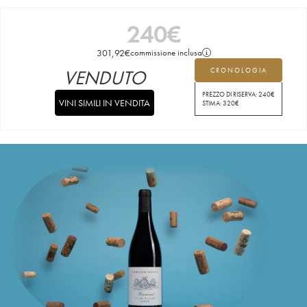
240
€
301,92
€
commissione inclusa
VENDUTO
CRONOLOGIA
PREZZO DI RISERVA:
240
€
VINI SIMILI IN VENDITA
STIMA:
320
€