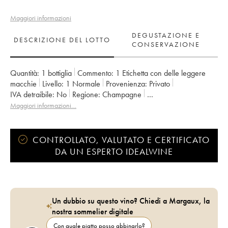
Maggiori informazioni
DEGUSTAZIONE E
DESCRIZIONE DEL LOTTO
CONSERVAZIONE
Quantità:
1 bottiglia
Commento:
1 Etichetta con delle leggere
macchie
Livello:
1
Normale
Provenienza:
privato
IVA detraibile:
no
Regione:
Champagne
Denominazione:
Champagne
Classificazione:
Grand Cru
Maggiori informazioni…
Proprietario:
Elise Bougy
CONTROLLATO, VALUTATO E CERTIFICATO
DA UN ESPERTO IDEALWINE
Un dubbio su questo vino? Chiedi a Margaux, la
nostra sommelier digitale
Con quale piatto posso abbinarlo?