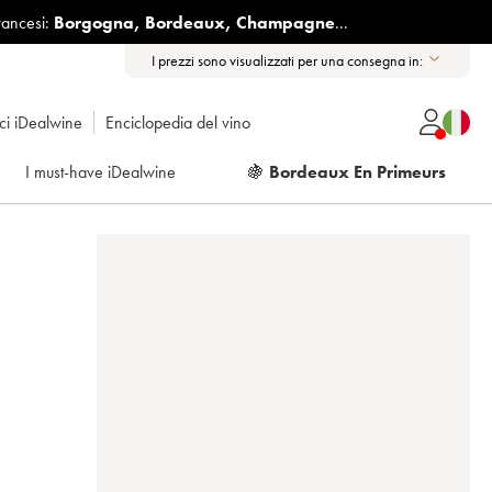
rancesi:
Borgogna
,
Bordeaux
,
Champagne
...
I prezzi sono visualizzati per una consegna in:
ici iDealwine
Enciclopedia del vino
I must-have iDealwine
🍇
Bordeaux En Primeurs