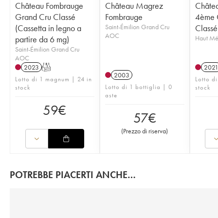
Château Fombrauge
Château Magrez
Châtea
Grand Cru Classé
Fombrauge
4ème 
(Cassetta in legno a
Saint-Émilion Grand Cru
Classé
AOC
partire da 6 mg)
Haut M
Saint-Émilion Grand Cru
AOC
2023
T
202
2003
Lotto di 1 magnum | 24 in
Lotto d
Lotto di 1 bottiglia | 0
stock
stock
aste
59
€
57
€
(
Prezzo di riserva
)
POTREBBE PIACERTI ANCHE…