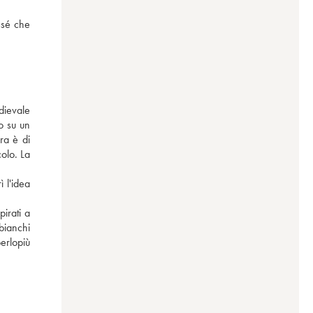
sé che 
ievale 
 su un 
a è di 
olo. La 
l'idea 
irati a 
ianchi 
erlopiù 