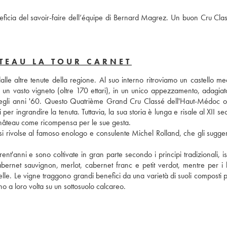
eficia del savoir-faire dell’équipe di Bernard Magrez. Un buon Cru Clas
TEAU LA TOUR CARNET
le altre tenute della regione. Al suo interno ritroviamo un castello med
 un vasto vigneto (oltre 170 ettari), in un unico appezzamento, adagiato
 negli anni '60. Questo Quatrième Grand Cru Classé dell'Haut-Médoc or
r ingrandire la tenuta. Tuttavia, la sua storia è lunga e risale al XII sec
château come ricompensa per le sue gesta. 
 rivolse al famoso enologo e consulente Michel Rolland, che gli suggerì 
'anni e sono coltivate in gran parte secondo i principi tradizionali, isp
abernet sauvignon, merlot, cabernet franc e petit verdot, mentre per i b
elle. Le vigne traggono grandi benefici da una varietà di suoli composti p
o a loro volta su un sottosuolo calcareo.