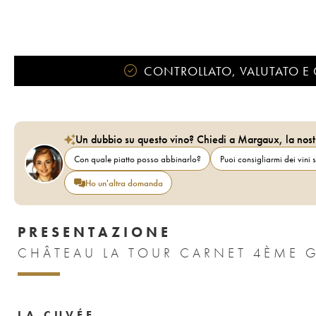
CONTROLLATO, VALUTATO E 
Un dubbio su questo vino? Chiedi a Margaux, la nost
Con quale piatto posso abbinarlo?
Puoi consigliarmi dei vini s
Ho un'altra domanda
PRESENTAZIONE
LA CUVÉE