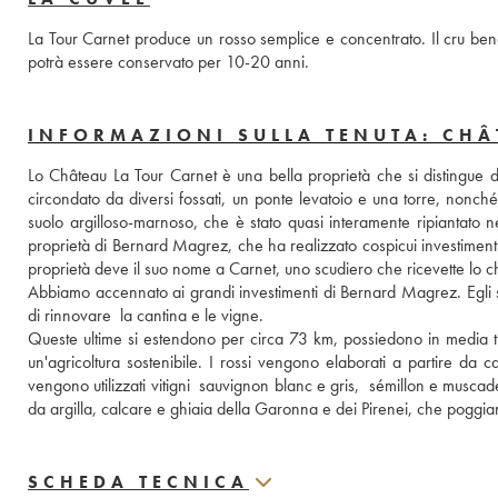
La Tour Carnet produce un rosso semplice e concentrato. Il cru ben
potrà essere conservato per 10-20 anni.
INFORMAZIONI SULLA TENUTA: CHÂ
Lo Château La Tour Carnet è una bella proprietà che si distingue dal
circondato da diversi fossati, un ponte levatoio e una torre, nonché
suolo argilloso-marnoso, che è stato quasi interamente ripiantato
proprietà di Bernard Magrez, che ha realizzato cospicui investimenti pe
proprietà deve il suo nome a Carnet, uno scudiero che ricevette lo 
Abbiamo accennato ai grandi investimenti di Bernard Magrez. Egli si
di rinnovare  la cantina e le vigne. 
Queste ultime si estendono per circa 73 km, possiedono in media trent
un'agricoltura sostenibile. I rossi vengono elaborati a partire da c
vengono utilizzati vitigni  sauvignon blanc e gris,  sémillon e muscad
da argilla, calcare e ghiaia della Garonna e dei Pirenei, che poggian
SCHEDA TECNICA