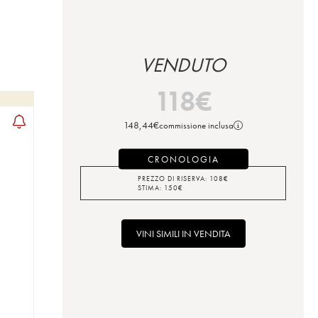
VENDUTO
118
€
148,44
€
commissione inclusa
CRONOLOGIA
PREZZO DI RISERVA:
108
€
STIMA:
150
€
VINI SIMILI IN VENDITA