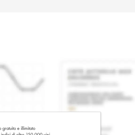
gratuito e illimitato
e indici di oltre 150.000 vini