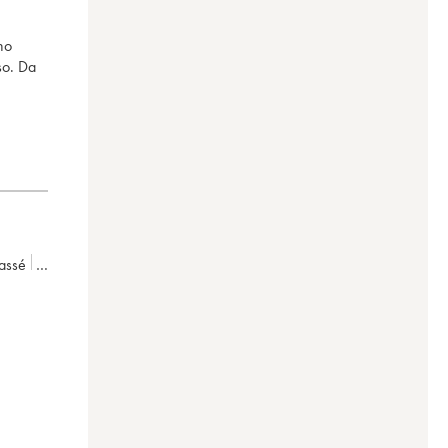
no
so. Da
assé