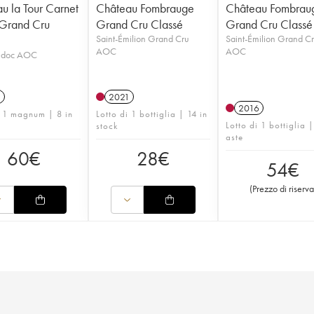
u la Tour Carnet
Château Fombrauge
Château Fombrau
Grand Cru
Grand Cru Classé
Grand Cru Classé
Saint-Émilion Grand Cru
Saint-Émilion Grand C
AOC
AOC
édoc AOC
1
2021
2016
i 1 magnum | 8 in
Lotto di 1 bottiglia | 14 in
Lotto di 1 bottiglia 
stock
aste
60
€
28
€
54
€
(
Prezzo di riserva