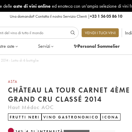
le delle
aste di vini online
ed enoteca con un'ampia selezione di vini f
Una domanda?
Contatta il nostro Servizio Clienti
|
+33 1 56 05 86 10
Ind
VENDI I TUOI VINI
tre aste
Servizi
✨Personal Sommelier
Château la Tour Carnet 4ème Grand Cru Classé 2014 - Lotto di 6 bottiglie
ASTA
CHÂTEAU LA TOUR CARNET 4ÈME
GRAND CRU CLASSÉ 2014
Haut Médoc AOC
FRUTTI NERI
VINO GASTRONOMICO
ICONA
14
%
4.5
L
INTENSITÀ