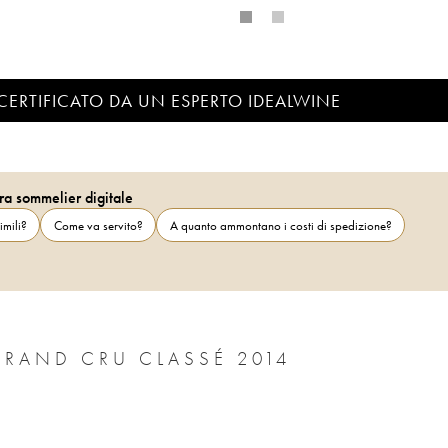
CERTIFICATO DA UN ESPERTO IDEALWINE
ra sommelier digitale
imili?
Come va servito?
A quanto ammontano i costi di spedizione?
CHÂTEAU LA TOUR CARNET 4ÈME GRAND CRU CLASSÉ 2014