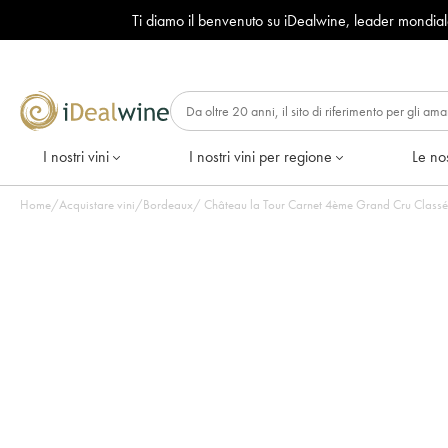
Ti diamo il benvenuto su iDealwine, leader mondia
I nostri vini
I nostri vini per regione
Le nos
Home
/
Acquistare vini
/
Bordeaux
/