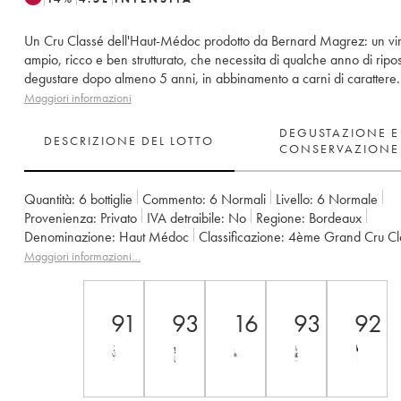
Un Cru Classé dell'Haut-Médoc prodotto da Bernard Magrez: un vi
ampio, ricco e ben strutturato, che necessita di qualche anno di ripo
degustare dopo almeno 5 anni, in abbinamento a carni di carattere.
Maggiori informazioni
DEGUSTAZIONE E
DESCRIZIONE DEL LOTTO
CONSERVAZIONE
Quantità:
6 bottiglie
Commento:
6 Normali
Livello:
6
Normale
Provenienza:
privato
IVA detraibile:
no
Regione:
Bordeaux
Denominazione:
Haut Médoc
Classificazione:
4ème Grand Cru Cl
Proprietario:
Bernard Magrez
Maggiori informazioni…
91
93
16
93
92