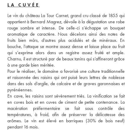
LA CUVÉE
Le vin du château La Tour Carnet, grand cru classé de 1855 qui 
appartient à Bernard Magrez, dévoile à la dégustation une robe 
rouge sombre et intense. De celle-ci s’échappe un bouquet 
aromatique de caractère. Nous décelons ainsi des notes de 
fruits bien mûrs, d’autres plus acidulés et de minéraux. En 
bouche, l’attaque se montre assez dense et laisse place au fruit 
qui s’exprime alors dans un registre assez fruité et ample. 
Charnu, il est structuré par de beaux tanins qui s’affineront grâce 
à une garde bien méritée. 
Pour le réaliser, le domaine a favorisé une culture traditionnelle 
et raisonnée des raisins qui ont puisé leurs lettres de noblesse 
dans des sols d’argile, de calcaire et de graves garonnaises et 
pyrénéennes. 
En cave, les raisins sont sévèrement triés. La vinification se fait 
en cuves bois et en cuves de ciment de petite contenance. La 
macération préfermentaire se fait sous contrôle des 
températures, à froid, afin de préserver la délicatesse des 
arômes. Le vin est élevé en barriques (30% de bois neuf) 
pendant 16 mois.