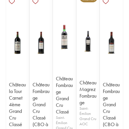
Château
Château
Château
Château
Château
Fombrau
Magrez
la Tour
Fombrau
Fombrau
ge
Fombrau
Carnet
ge
ge
Grand
ge
4ème
Grand
Grand
Cru
Saint-
Grand
Cru
Cru
Classé
Émilion
Cru
Classé
Classé
Saint-
Grand Cru
Émilion
Classé
(CBO à
(CBO à
AOC
Grand Cru