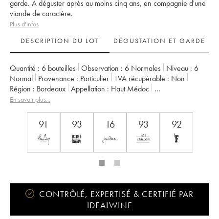
garde. A déguster après au moins cinq ans, en compagnie d'une
viande de caractère.
Plus d'infos
DESCRIPTION DU LOT
DÉGUSTATION ET GARDE
Quantité :
6 bouteilles
Observation :
6 Normales
Niveau :
6
Normal
Provenance :
particulier
TVA récupérable :
non
Région :
Bordeaux
Appellation :
Haut Médoc
Classement :
4ème Grand Cru Classé
En savoir plus...
Propriétaire :
Bernard Magrez
91
93
16
93
92
CONTRÔLÉ, EXPERTISÉ & CERTIFIÉ PAR
IDEALWINE