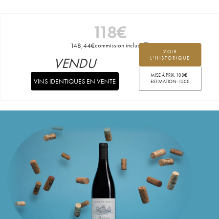
118
€
148,44
€
commission incluse
VOIR
VENDU
L'HISTORIQUE
MISE À PRIX:
108
€
VINS IDENTIQUES EN VENTE
ESTIMATION:
150
€