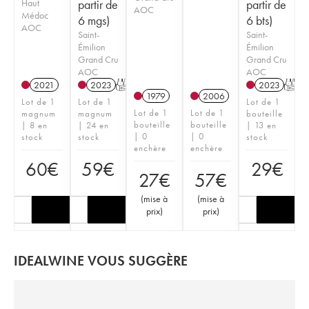
Haut
partir de
partir de
AOC
Médoc
6 mgs)
6 bts)
AOC
Saint-
Saint-
Émilion
Émilion
Grand Cru
Grand Cru
AOC
AOC
2021
2023
T
2023
T
1979
2006
Lot de 1
Lot de 1
Lot de 1
Lot de 1
Lot de 1
magnum
magnum
bouteille
bouteille
bouteille
| 8 en
| 24 en
| 13 en
| 0
| 0
stock
stock
stock
enchère
enchère
60
€
59
€
29
€
27
€
57
€
(
mise à
(
mise à
prix
)
prix
)
IDEALWINE VOUS SUGGÈRE