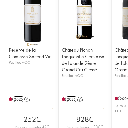
Réserve de la
Château Pichon
Châtea
Comtesse Second Vin
Longueville Comtesse
Longue
Pauillac AOC
de Lalande 2ème
de La
Grand Cru Classé
Grand 
Pauillac AOC
Pauilla
200
2025
T
2025
T
Lotto di
aste
252
€
828
€
42
€
138
€
Prezzo a bottiglia
Prezzo a bottiglia