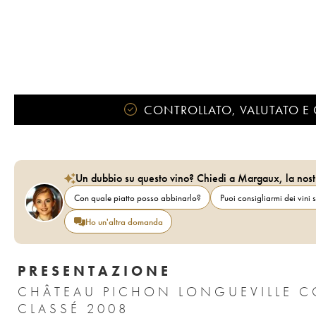
CONTROLLATO, VALUTATO E 
Un dubbio su questo vino? Chiedi a Margaux, la nost
Con quale piatto posso abbinarlo?
Puoi consigliarmi dei vini s
Ho un'altra domanda
PRESENTAZIONE
CHÂTEAU PICHON LONGUEVILLE C
CLASSÉ 2008