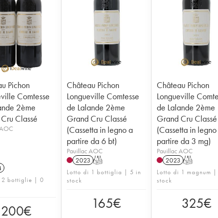
u Pichon
Château Pichon
Château Pichon
ville Comtesse
Longueville Comtesse
Longueville Comt
lande 2ème
de Lalande 2ème
de Lalande 2ème
Cru Classé
Grand Cru Classé
Grand Cru Classé
c AOC
(Cassetta in legno a
(Cassetta in legno
partire da 6 bt)
partire da 3 mg)
Pauillac AOC
Pauillac AOC
2023
T
2023
T
4
Lotto di 1 bottiglia | 5 in
Lotto di 1 magnum |
 2 bottiglie | 0
stock
stock
165
€
325
€
200
€