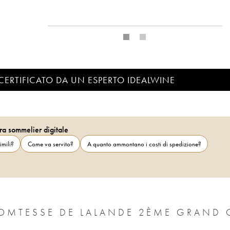
CERTIFICATO DA UN ESPERTO IDEALWINE
ra sommelier digitale
imili?
Come va servito?
A quanto ammontano i costi di spedizione?
OMTESSE DE LALANDE 2ÈME GRAND 