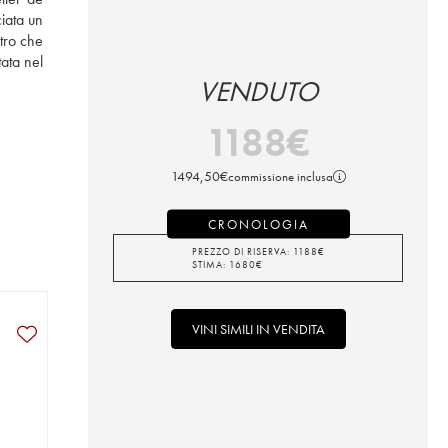
iata un 
tro che 
ata nel 
VENDUTO
1188
€
1494,50
€
commissione inclusa
CRONOLOGIA
PREZZO DI RISERVA:
1188
€
STIMA:
1680
€
VINI SIMILI IN VENDITA