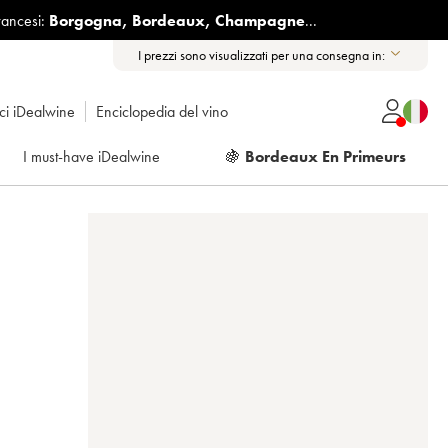
rancesi:
Borgogna
,
Bordeaux
,
Champagne
...
I prezzi sono visualizzati per una consegna in:
ici iDealwine
Enciclopedia del vino
I must-have iDealwine
🍇
Bordeaux En Primeurs