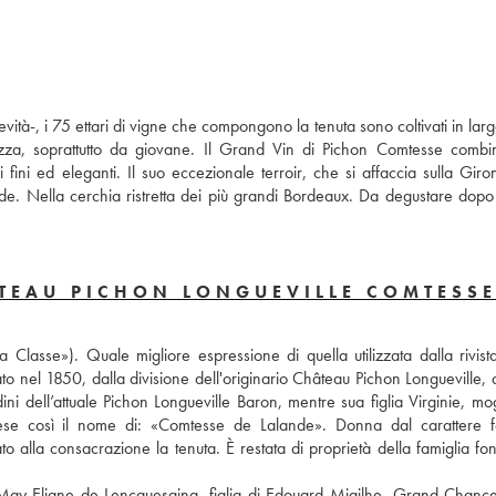
tà-, i 75 ettari di vigne che compongono la tenuta sono coltivati in larg
za, soprattutto da giovane. Il Grand Vin di Pichon Comtesse combin
ini ed eleganti. Il suo eccezionale terroir, che si affaccia sulla Girond
 calde. Nella cerchia ristretta dei più grandi Bordeaux. Da degustare dop
TEAU PICHON LONGUEVILLE COMTESSE
asse»). Quale migliore espressione di quella utilizzata dalla rivist
o nel 1850, dalla divisione dell'originario Château Pichon Longueville, 
edini dell’attuale Pichon Longueville Baron, mentre sua figlia Virginie, mog
prese così il nome di: «Comtesse de Lalande». Donna dal carattere fo
o alla consacrazione la tenuta. È restata di proprietà della famiglia fon
May-Eliane de Lencquesaing, figlia di Edouard Miailhe. Grand Chancel