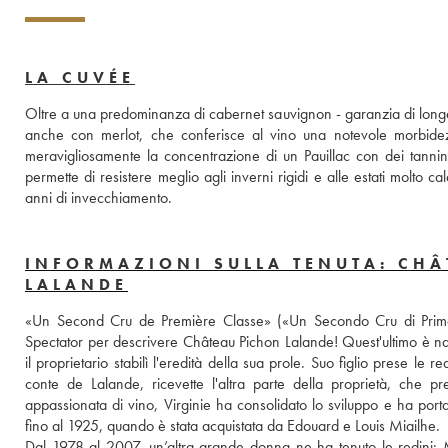
LA CUVÉE
Oltre a una predominanza di cabernet sauvignon - garanzia di longevi
anche con merlot, che conferisce al vino una notevole morbidez
meravigliosamente la concentrazione di un Pauillac con dei tannini f
permette di resistere meglio agli inverni rigidi e alle estati molto
anni di invecchiamento.
INFORMAZIONI SULLA TENUTA: CHÂ
LALANDE
«Un Second Cru de Première Classe» («Un Secondo Cru di Prima Cl
Spectator per descrivere Château Pichon Lalande! Quest'ultimo è nat
il proprietario stabilì l'eredità della sua prole. Suo figlio prese le r
conte de Lalande, ricevette l'altra parte della proprietà, che 
appassionata di vino, Virginie ha consolidato lo sviluppo e ha portat
fino al 1925, quando è stata acquistata da Edouard e Louis Miailhe. 
Dal 1978 al 2007, un’altra grande donna ne ha tenuto le redini: 