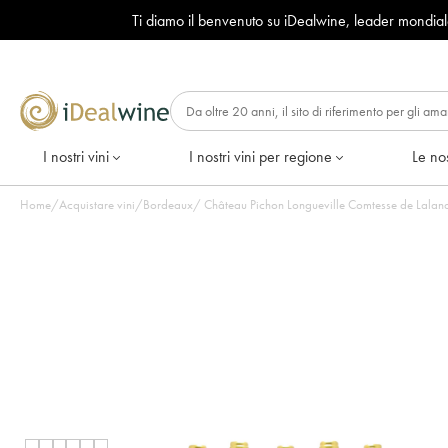
Ti diamo il benvenuto su iDealwine, leader mondia
I nostri vini
I nostri vini per regione
Le nos
Home
/
Acquistare vini
/
Bordeaux
/