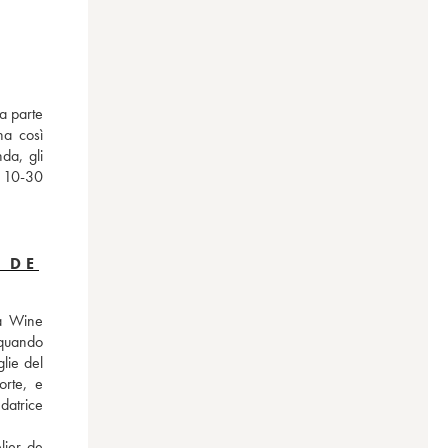
a parte 
a così 
a, gli 
o 10-30 
 DE
a Wine 
quando 
lie del 
rte, e 
datrice 
ier de 