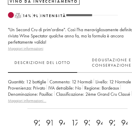
VINO DA INVECCHIAMENTO
T
14
%
9
L
INTENSITÀ
"Un Second Cru di prim'ordine". Così l'ha meravigliosamente definito
rivista Wine Spectator qualche anno fa, ma la formula è ancora
perfettamente valida!
Maggiori informazioni
DEGUSTAZIONE E
DESCRIZIONE DEL LOTTO
CONSERVAZIONE
Quantità:
12 bottiglie
Commento:
12 Normali
Livello:
12
Normale
Provenienza:
privato
IVA detraibile:
no
Regione:
Bordeaux
Denominazione:
Pauillac
Classificazione:
2ème Grand Cru Classé
Proprietario:
Famille Rouzaud
Maggiori informazioni…
92
91
94
17
93
94
92
94