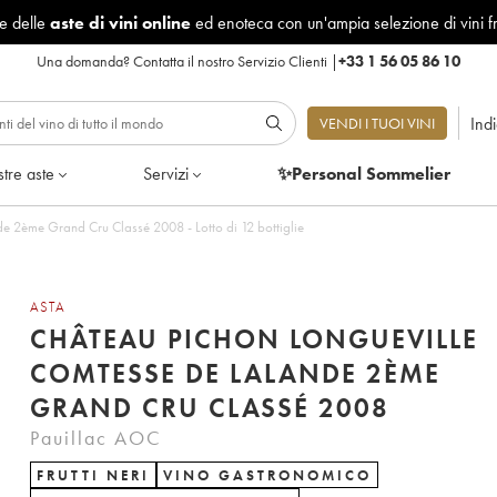
le delle
aste di vini online
ed enoteca con un'ampia selezione di vini f
Una domanda?
Contatta il nostro Servizio Clienti
|
+33 1 56 05 86 10
Ind
VENDI I TUOI VINI
tre aste
Servizi
✨Personal Sommelier
Château Pichon Longueville Comtesse de Lalande 2ème Grand Cru Classé 2008 - Lotto di 12 bottiglie
ASTA
CHÂTEAU PICHON LONGUEVILLE
COMTESSE DE LALANDE 2ÈME
GRAND CRU CLASSÉ 2008
Pauillac AOC
FRUTTI NERI
VINO GASTRONOMICO