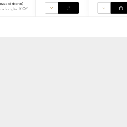
rezzo di riserva
)
100
€
 a bottiglia