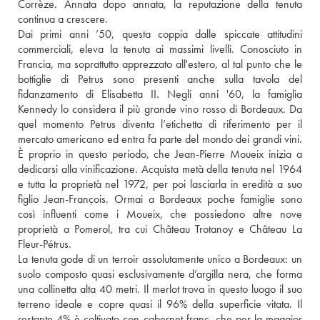
Corrèze. Annata dopo annata, la reputazione della tenuta 
continua a crescere. 
Dai primi anni ’50, questa coppia dalle spiccate attitudini 
commerciali, eleva la tenuta ai massimi livelli. Conosciuto in 
Francia, ma soprattutto apprezzato all'estero, al tal punto che le 
bottiglie di Petrus sono presenti anche sulla tavola del 
fidanzamento di Elisabetta II. Negli anni '60, la famiglia 
Kennedy lo considera il più grande vino rosso di Bordeaux. Da 
quel momento Petrus diventa l’etichetta di riferimento per il 
mercato americano ed entra fa parte del mondo dei grandi vini.  
È proprio in questo periodo, che Jean-Pierre Moueix inizia a 
dedicarsi alla vinificazione. Acquista metà della tenuta nel 1964 
e tutta la proprietà nel 1972, per poi lasciarla in eredità a suo 
figlio Jean-François. Ormai a Bordeaux poche famiglie sono 
così influenti come i Moueix, che possiedono altre nove 
proprietà a Pomerol, tra cui Château Trotanoy e Château La 
Fleur-Pétrus. 
La tenuta gode di un terroir assolutamente unico a Bordeaux: un 
suolo composto quasi esclusivamente d’argilla nera, che forma 
una collinetta alta 40 metri. Il merlot trova in questo luogo il suo 
terreno ideale e copre quasi il 96% della superficie vitata. Il 
restante 4% è coltivato con cabernet franc, che per la maggior 