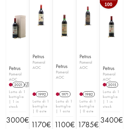
100
Petrus
Petrus
Pomerol
Pomerol
Petrus
Petrus
AOC
AOC
Petrus
Pomerol
Pomerol
Pomerol
AOC
AOC
AOC
2021
T
2015
Lotto di 1
Lotto di 1
1992
1971
1982
bottiglia
bottiglia
Lotto di 1
Lotto di 1
Lotto di 1
| 1 in
| 1 in
bottiglia
bottiglia
bottiglia
stock
stock
| 0 aste
| 1 asta
| 0 aste
3000
€
3400
€
1170
€
1100
€
1785
€