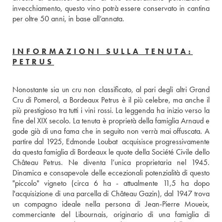
invecchiamento, questo vino potrà essere conservato in cantina 
per oltre 50 anni, in base all’annata.
INFORMAZIONI SULLA TENUTA:
PETRUS
Nonostante sia un cru non classificato, al pari degli altri Grand 
Cru di Pomerol, a Bordeaux Petrus è il più celebre, ma anche il 
più prestigioso tra tutti i vini rossi. La leggenda ha inizio verso la 
fine del XIX secolo. La tenuta è proprietà della famiglia Arnaud e 
gode già di una fama che in seguito non verrà mai offuscata. A 
partire dal 1925, Edmonde Loubat  acquisisce progressivamente 
da questa famiglia di Bordeaux le quote della Société Civile dello 
Château Petrus. Ne diventa l’unica proprietaria nel 1945. 
Dinamica e consapevole delle eccezionali potenzialità di questo 
"piccolo" vigneto (circa 6 ha - attualmente 11,5 ha dopo 
l'acquisizione di una parcella di Château Gazin), dal 1947 trova 
un compagno ideale nella persona di Jean-Pierre Moueix, 
commerciante del Libournais, originario di una famiglia di 