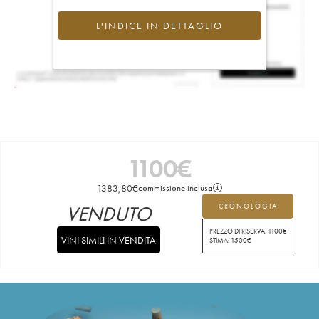
L'INDICE IN DETTAGLIO
1100
€
1383,80
€
commissione inclusa
VENDUTO
CRONOLOGIA
PREZZO DI RISERVA:
1100
€
VINI SIMILI IN VENDITA
STIMA:
1500
€