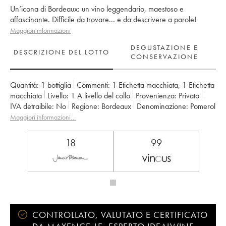
Un’icona di Bordeaux: un vino leggendario, maestoso e
affascinante. Difficile da trovare... e da descrivere a parole!
Maggiori informazioni
DEGUSTAZIONE E
DESCRIZIONE DEL LOTTO
CONSERVAZIONE
Quantità:
1 bottiglia
Commenti:
1 Etichetta macchiata
,
1 Etichetta
macchiata
Livello:
1
A livello del collo
Provenienza:
privato
IVA detraibile:
no
Regione:
Bordeaux
Denominazione:
Pomerol
Proprietario:
SC du Château Petrus
Maggiori informazioni…
18
99
CONTROLLATO, VALUTATO E CERTIFICATO