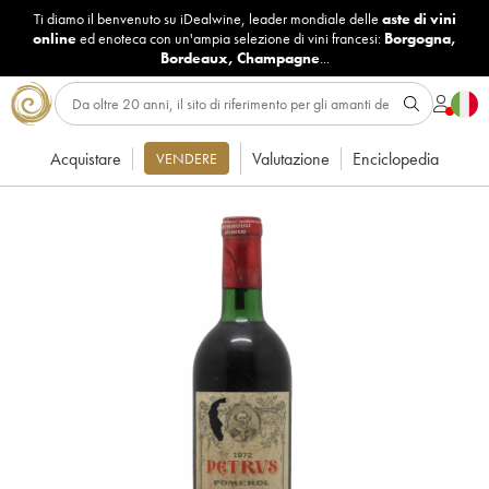
Ti diamo il benvenuto su iDealwine, leader mondiale delle
aste di vini
online
ed enoteca con un'ampia selezione di vini francesi:
Borgogna
,
Bordeaux
,
Champagne
...
Acquistare
Valutazione
Enciclopedia
VENDERE