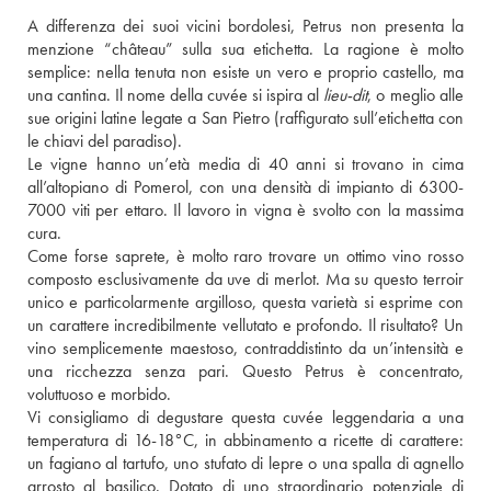
A differenza dei suoi vicini bordolesi, Petrus non presenta la 
menzione “château” sulla sua etichetta. La ragione è molto 
semplice: nella tenuta non esiste un vero e proprio castello, ma 
una cantina. Il nome della cuvée si ispira al 
lieu-dit
, o meglio alle 
sue origini latine legate a San Pietro (raffigurato sull’etichetta con 
le chiavi del paradiso). 
Le vigne hanno un’età media di 40 anni si trovano in cima 
all’altopiano di Pomerol, con una densità di impianto di 6300-
7000 viti per ettaro. Il lavoro in vigna è svolto con la massima 
cura. 
Come forse saprete, è molto raro trovare un ottimo vino rosso 
composto esclusivamente da uve di merlot. Ma su questo terroir 
unico e particolarmente argilloso, questa varietà si esprime con 
un carattere incredibilmente vellutato e profondo. Il risultato? Un 
vino semplicemente maestoso, contraddistinto da un’intensità e 
una ricchezza senza pari. Questo Petrus è concentrato, 
voluttuoso e morbido. 
Vi consigliamo di degustare questa cuvée leggendaria a una 
temperatura di 16-18°C, in abbinamento a ricette di carattere: 
un fagiano al tartufo, uno stufato di lepre o una spalla di agnello 
arrosto al basilico. Dotato di uno straordinario potenziale di 