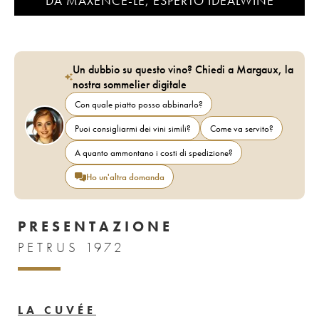
DA MAXENCE-LE, ESPERTO IDEALWINE
Un dubbio su questo vino? Chiedi a Margaux, la
nostra sommelier digitale
Con quale piatto posso abbinarlo?
Puoi consigliarmi dei vini simili?
Come va servito?
A quanto ammontano i costi di spedizione?
Ho un'altra domanda
PRESENTAZIONE
PETRUS 1972
LA CUVÉE