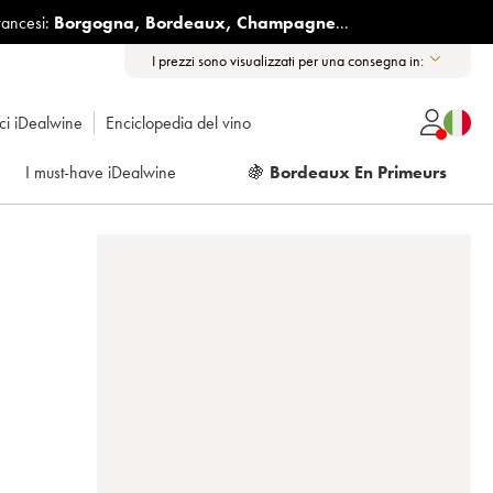
rancesi:
Borgogna
,
Bordeaux
,
Champagne
...
I prezzi sono visualizzati per una consegna in:
ici iDealwine
Enciclopedia del vino
I must-have iDealwine
🍇
Bordeaux En Primeurs