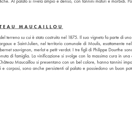
he. Al palato si rivela ampio e denso, con tannini maturi e morbidi. Pos
ÂTEAU MAUCAILLOU
terreno su cui è stato costruito nel 1875. Il suo vigneto fa parte di uno 
gaux e Saint-Julien, nel territorio comunale di Moulis, esattamente nel 
ernet sauvignon, merlot e petit verdot. I tre figli di Philippe Dourthe son
enuta di famiglia. La vinificazione si svolge con la massima cura in una 
 Château Maucaillou si presentano con un bel colore, hanno tannini import
si e corposi, sono anche persistenti al palato e possiedono un buon pote