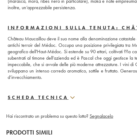
(marasca, mora, ribes nero in particolare), moka e note empireumatic
inoltre, un’apprezzabile persistenza.
INFORMAZIONI SULLA TENUTA: CH
Château Maucaillou deve il suo nome alla denominazione catastale del 
antichi terroir del Médoc. Occupa una posizione privilegiata tra Mar
geografico dell'Haut-Médoc. Si estende su 90 ettari, coltivati ??a cab
subentrati al timone dell’azienda ed è Pascal che oggi gestisce la t
impeccabile, che si avvale delle più moderne attrezzature. I vini di
sviluppano un intenso corredo aromatico, sottile e fruttato. Genero
d’invecchiamento.
SCHEDA TECNICA
Hai riscontrato un problema su questo lotto?
Segnalacelo
PRODOTTI SIMILI