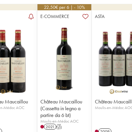
22,50
€
per 6 | - 10%
E-COMMERCE
ASTA
u Maucaillou
Château Maucaillou
Château Maucail
-en-Médoc AOC
(Cassetta in legno a
Moulis-en-Médoc AO
partire da 6 bt)
Moulis-en-Médoc AOC
2021
T
6
2009