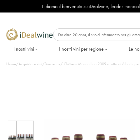
Ti diamo il benvenuto su iDealwine, leader mondia
I nostri vini
I nostri vini per regione
Le nos
Home
/
Acquistare vini
/
Bordeaux
/
Château Maucaillou 2009 - Lotto di 6 bottiglie