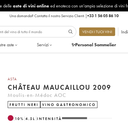
le delle
aste di vini online
ed enoteca con un'ampia selezione di vini f
Una domanda?
Contatta il nostro Servizio Clienti
|
+33 1 56 05 86 10
Ind
VENDI I TUOI VINI
tre aste
Servizi
✨Personal Sommelier
ASTA
CHÂTEAU MAUCAILLOU 2009
Moulis-en-Médoc AOC
FRUTTI NERI
VINO GASTRONOMICO
10
%
4.5
L
INTENSITÀ