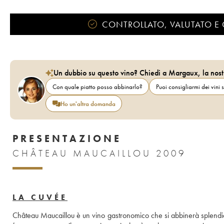
CONTROLLATO, VALUTATO E 
Un dubbio su questo vino? Chiedi a Margaux, la nost
Con quale piatto posso abbinarlo?
Puoi consigliarmi dei vini s
Ho un'altra domanda
PRESENTAZIONE
CHÂTEAU MAUCAILLOU 2009
LA CUVÉE
Château Maucaillou è un vino gastronomico che si abbinerà splendidam