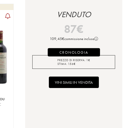
VENDUTO
87
€
109,45
€
commissione inclusa
CRONOLOGIA
PREZZO DI RISERVA:
1
€
STIMA:
156
€
VINI SIMILI IN VENDITA
lou
C