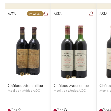
ASTA
ASTA
ASTA
IVA detraibile
Château Maucaillou
Château Maucaillou
Châtea
Moulis-en-Médoc AOC
Moulis-en-Médoc AOC
Moulis
1980
1993
201