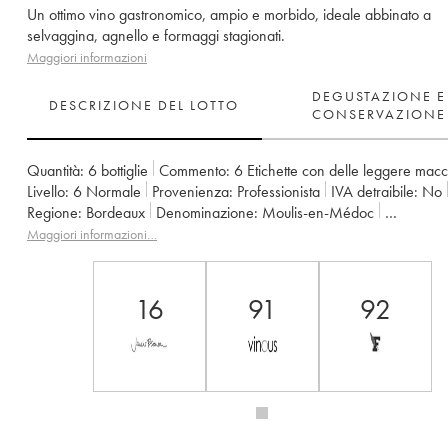
Un ottimo vino gastronomico, ampio e morbido, ideale abbinato a
selvaggina, agnello e formaggi stagionati.
Maggiori informazioni
DEGUSTAZIONE E
DESCRIZIONE DEL LOTTO
CONSERVAZIONE
Quantità:
6 bottiglie
Commento:
6 Etichette con delle leggere mac
Livello:
6
Normale
Provenienza:
professionista
IVA detraibile:
no
Regione:
Bordeaux
Denominazione:
Moulis-en-Médoc
Proprietario:
SARL du Château Maucaillou
Maggiori informazioni…
16
91
92