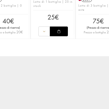
Lotto di 1 bottiglia | 25 in
 2 bottiglie | 0
Lotto di 3 bottiglie |
stock
aste
25
€
40
€
75
€
rezzo di riserva
)
(
Prezzo di riserva
20
€
2
o a bottiglia
Prezzo a bottiglia