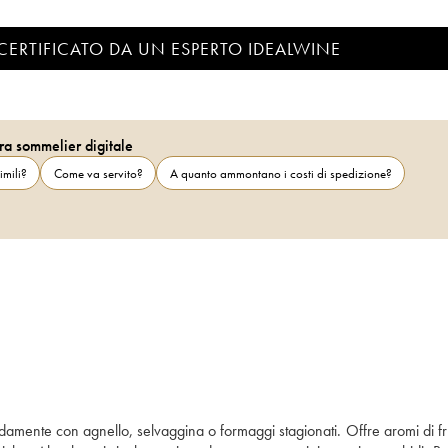
CERTIFICATO DA UN ESPERTO IDEALWINE
ra sommelier digitale
imili?
Come va servito?
A quanto ammontano i costi di spedizione?
ente con agnello, selvaggina o formaggi stagionati. Offre aromi di frutt