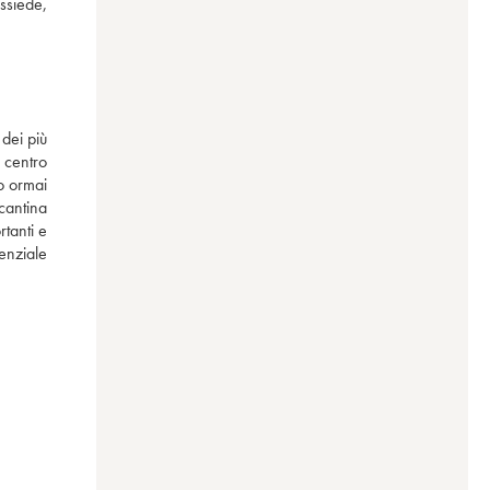
siede, 
dei più 
centro 
o ormai 
cantina 
anti e 
nziale 