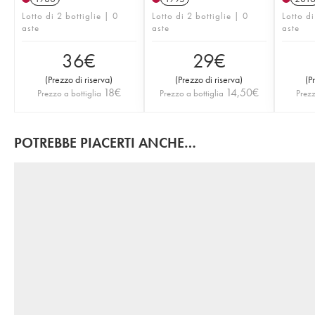
Lotto di 2 bottiglie | 0
Lotto di 2 bottiglie | 0
Lotto di
aste
aste
aste
36
€
29
€
(
Prezzo di riserva
)
(
Prezzo di riserva
)
(
P
18
€
14,50
€
Prezzo a bottiglia
Prezzo a bottiglia
Prezz
POTREBBE PIACERTI ANCHE…