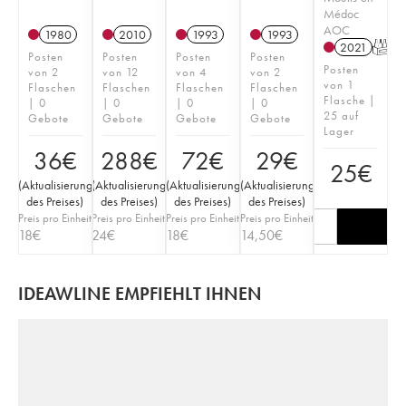
Médoc
AOC
1980
2010
1993
1993
2021
T
Posten
Posten
Posten
Posten
Posten
von 2
von 12
von 4
von 2
von 1
Flaschen
Flaschen
Flaschen
Flaschen
Flasche |
| 0
| 0
| 0
| 0
25 auf
Gebote
Gebote
Gebote
Gebote
Lager
36
€
288
€
72
€
29
€
25
€
(
Aktualisierung
(
Aktualisierung
(
Aktualisierung
(
Aktualisierung
des Preises
)
des Preises
)
des Preises
)
des Preises
)
Preis pro Einheit
Preis pro Einheit
Preis pro Einheit
Preis pro Einheit
18
€
24
€
18
€
14,50
€
IDEAWLINE EMPFIEHLT IHNEN