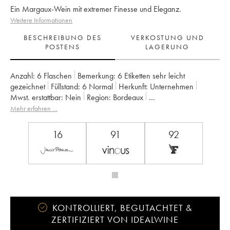
Ein Margaux-Wein mit extremer Finesse und Eleganz.
Weitere Informationen
BESCHREIBUNG DES
VERKOSTUNG UND
POSTENS
LAGERUNG
Anzahl:
6 Flaschen
Bemerkung:
6 Etiketten sehr leicht
gezeichnet
Füllstand:
6
Normal
Herkunft:
unternehmen
Mwst. erstattbar:
nein
Region:
Bordeaux
Appellation:
Moulis-en-Médoc
Mehr erfahren …
Eigentümer:
SARL du Château Maucaillou
16
91
92
KONTROLLIERT, BEGUTACHTET &
ZERTIFIZIERT VON IDEALWINE