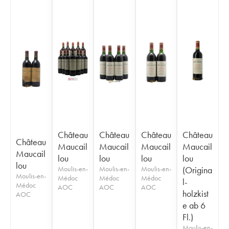
Château
Château
Château
Château
Château
Maucail
Maucail
Maucail
Maucail
Maucail
lou
lou
lou
lou
lou
Moulis-en-
Moulis-en-
Moulis-en-
(Origina
Moulis-en-
Médoc
Médoc
Médoc
l-
Médoc
AOC
AOC
AOC
holzkist
AOC
e ab 6
Fl.)
Moulis-en-