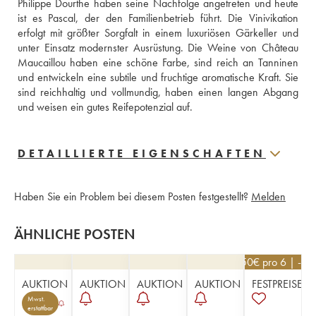
Philippe Dourthe haben seine Nachfolge angetreten und heute 
ist es Pascal, der den Familienbetrieb führt. Die Vinivikation 
erfolgt mit größter Sorgfalt in einem luxuriösen Gärkeller und 
unter Einsatz modernster Ausrüstung. Die Weine von Château 
Maucaillou haben eine schöne Farbe, sind reich an Tanninen 
und entwickeln eine subtile und fruchtige aromatische Kraft. Sie 
sind reichhaltig und vollmundig, haben einen langen Abgang 
und weisen ein gutes Reifepotenzial auf.
DETAILLIERTE EIGENSCHAFTEN
Haben Sie ein Problem bei diesem Posten festgestellt?
Melden
ÄHNLICHE POSTEN
22,50
€
pro 6 | -10
AUKTION
AUKTION
AUKTION
AUKTION
FESTPREISE
Mwst.
erstattbar