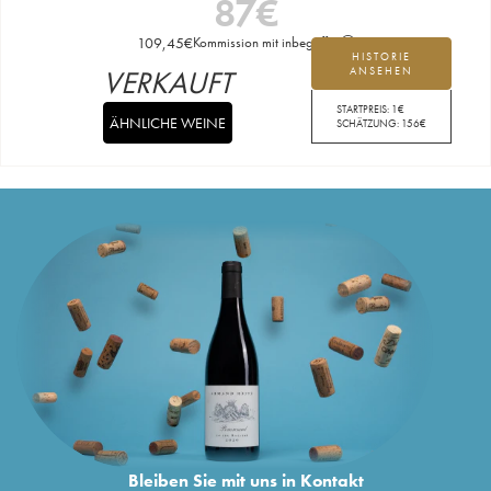
87
€
109,45
€
Kommission mit inbegriffen
HISTORIE
VERKAUFT
ANSEHEN
STARTPREIS:
1
€
ÄHNLICHE WEINE
SCHÄTZUNG:
156
€
Bleiben Sie mit uns in Kontakt