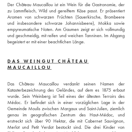
Der Château Maucaillou ist ein Wein für die Gastronomie, der 
zu Lammfleisch, Wild und gereiftem Käse passt. Er präsentiert 
Aromen von schwarzen Früchten (Sauerkirsche, Brombeere 
und insbesondere schwarze Johannisbeere), Mokka sowie 
empyreumatische Noten. Am Gaumen zeigt er sich vollmundig 
und geschmeidig, mit reifen und weichen Tanninen. Im Abgang 
begeistert er mit einer beachtlichen Länge.
DAS WEINGUT CHÂTEAU
MAUCAILLOU
Das Château Maucaillou verdankt seinen Namen der 
Katasterbezeichnung des Geländes, auf dem es 1875 erbaut 
wurde. Sein Weinberg ist Teil eines der ältesten Terroirs des 
Médoc. Er befindet sich in einer vorzüglichen Lage in der 
Gemeinde Moulis zwischen Margaux und Saint-Julien, ziemlich 
genau im geografischen Zentrum des Haut-Médoc, und 
erstreckt sich über 90 Hektar, die mit Cabernet Sauvignon, 
Merlot und Petit Verdot bestockt sind. Die drei Kinder von 