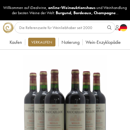
Willkommen auf iDealwine,
online-Weinauktionshaus
und
Weinhandlung
der besten Weine der Welt:
Burgund
,
Bordeaux
,
Champagne
...
Kaufen
Notierung
Wein-Enzyklopädie
VERKAUFEN