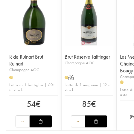
R de Ruinart Brut
Brut Réserve Taittinger
Les Me
Ruinart
Champagne AOC
Chainq
Champagne AOC
Bougy
Champa
T
H
H
H
Lotto di 1 bottiglia | 60+
Lotto di 1 magnum | 12 in
Lotto di
in stock
stock
aste
54
€
85
€
(
P