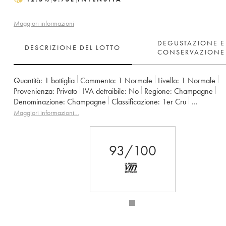
Maggiori informazioni
DEGUSTAZIONE E
DESCRIZIONE DEL LOTTO
CONSERVAZIONE
Quantità:
1 bottiglia
Commento:
1 Normale
Livello:
1
Normale
Provenienza:
privato
IVA detraibile:
no
Regione:
Champagne
Denominazione:
Champagne
Classificazione:
1er Cru
Proprietario:
Elise Bougy
Maggiori informazioni…
93/100