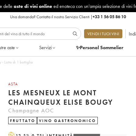
le delle
aste di vini online
ed enoteca con un'ampia selezione di vini f
Una domanda?
Contatta il nostro Servizio Clienti
|
+33 1 56 05 86 10
Ind
VENDI I TUOI VINI
tre aste
Servizi
✨Personal Sommelier
 Lotto di 1 bottiglia
ASTA
LES MESNEUX LE MONT
CHAINQUEUX ELISE BOUGY
Champagne AOC
FRUTTATO
VINO GASTRONOMICO
H
12.5
%
0.75
L
INTENSITÀ