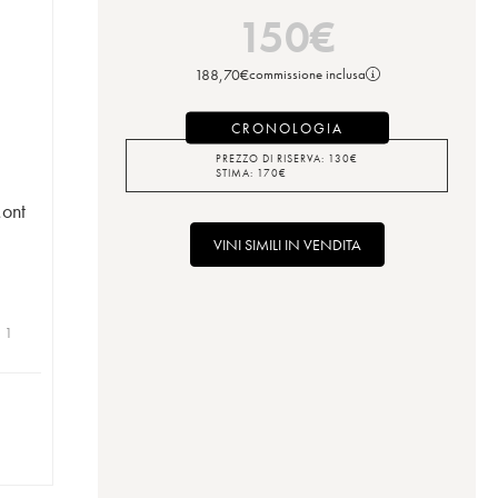
150
€
188,70
€
commissione inclusa
CRONOLOGIA
PREZZO DI RISERVA:
130
€
STIMA:
170
€
ont
VINI SIMILI IN VENDITA
| 1