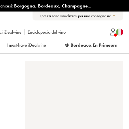
rancesi:
Borgogna
,
Bordeaux
,
Champagne
...
I prezzi sono visualizzati per una consegna in:
ici iDealwine
Enciclopedia del vino
I must-have iDealwine
🍇
Bordeaux En Primeurs