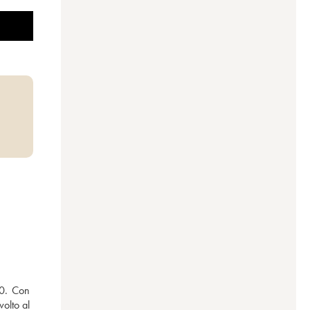
0. Con 
olto al 