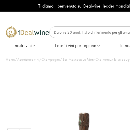
Ti diamo il benvenuto su iDealwine, leader mondia
I nostri vini
I nostri vini per regione
Le nos
Home
/
Acquistare vini
/
Champagne
/
Les Mesneux Le Mont Chainqueux Elise Bougy -