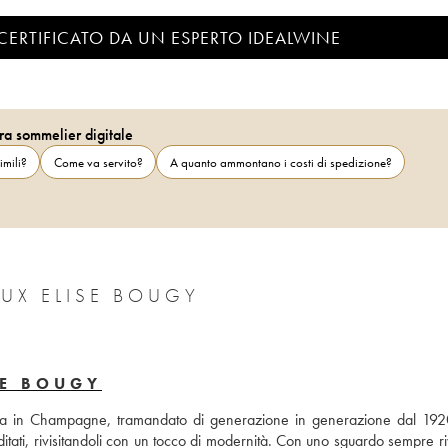
CERTIFICATO DA UN ESPERTO IDEALWINE
ra sommelier digitale
imili?
Come va servito?
A quanto ammontano i costi di spedizione?
UX ELISE BOUGY
SE BOUGY
amiglia in Champagne, tramandato di generazione in generazione dal 192
itati, rivisitandoli con un tocco di modernità. Con uno sguardo sempre riv