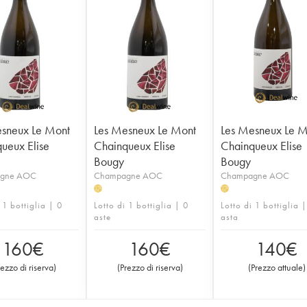
sneux Le Mont
Les Mesneux Le Mont
Les Mesneux Le M
ueux Elise
Chainqueux Elise
Chainqueux Elise
Bougy
Bougy
gne AOC
Champagne AOC
Champagne AOC
H
H
 1 bottiglia | 0
Lotto di 1 bottiglia | 0
Lotto di 1 bottiglia 
aste
asta
160
€
160
€
140
€
rezzo di riserva
)
(
Prezzo di riserva
)
(
Prezzo attuale
)