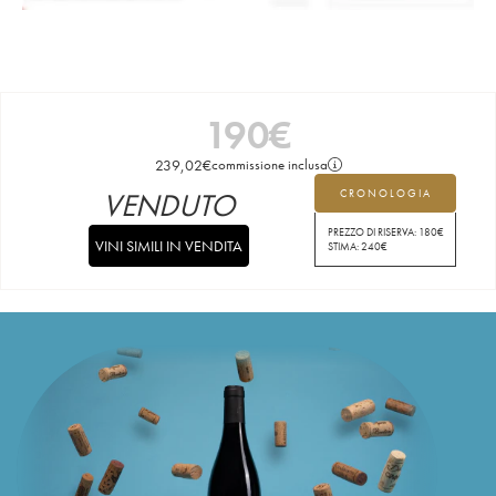
190
€
239,02
€
commissione inclusa
VENDUTO
CRONOLOGIA
PREZZO DI RISERVA:
180
€
VINI SIMILI IN VENDITA
STIMA:
240
€