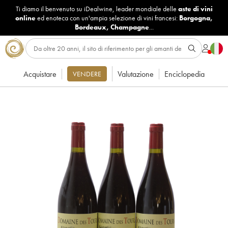
Ti diamo il benvenuto su iDealwine, leader mondiale delle
aste di vini
online
ed enoteca con un'ampia selezione di vini francesi:
Borgogna
,
Bordeaux
,
Champagne
...
Acquistare
Valutazione
Enciclopedia
VENDERE