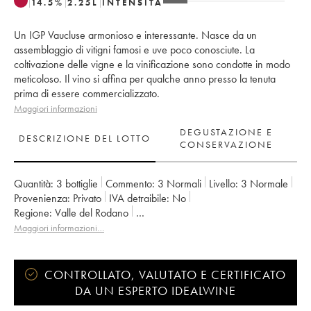
14.5
%
2.25
L
INTENSITÀ
Un IGP Vaucluse armonioso e interessante. Nasce da un
assemblaggio di vitigni famosi e uve poco conosciute. La
coltivazione delle vigne e la vinificazione sono condotte in modo
meticoloso. Il vino si affina per qualche anno presso la tenuta
prima di essere commercializzato.
Maggiori informazioni
DEGUSTAZIONE E
DESCRIZIONE DEL LOTTO
CONSERVAZIONE
Quantità:
3 bottiglie
Commento:
3 Normali
Livello:
3
Normale
Provenienza:
privato
IVA detraibile:
no
Regione:
Valle del Rodano
Denominazione:
Vaucluse (Vin de Pays de Vaucluse)
Maggiori informazioni…
Proprietario:
Emmanuel Reynaud
CONTROLLATO, VALUTATO E CERTIFICATO
DA UN ESPERTO IDEALWINE