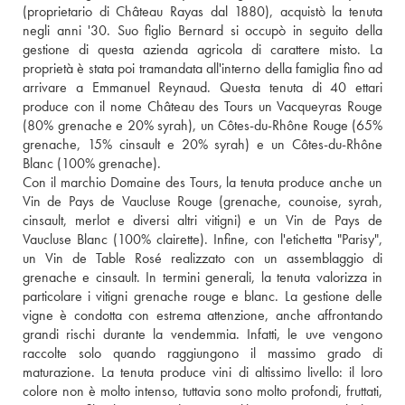
(proprietario di Château Rayas dal 1880), acquistò la tenuta 
negli anni '30. Suo figlio Bernard si occupò in seguito della 
gestione di questa azienda agricola di carattere misto. La 
proprietà è stata poi tramandata all'interno della famiglia fino ad 
arrivare a Emmanuel Reynaud. Questa tenuta di 40 ettari 
produce con il nome Château des Tours un Vacqueyras Rouge 
(80% grenache e 20% syrah), un Côtes-du-Rhône Rouge (65% 
grenache, 15% cinsault e 20% syrah) e un Côtes-du-Rhône 
Blanc (100% grenache).
Con il marchio Domaine des Tours, la tenuta produce anche un 
Vin de Pays de Vaucluse Rouge (grenache, counoise, syrah, 
cinsault, merlot e diversi altri vitigni) e un Vin de Pays de 
Vaucluse Blanc (100% clairette). Infine, con l'etichetta "Parisy", 
un Vin de Table Rosé realizzato con un assemblaggio di 
grenache e cinsault. In termini generali, la tenuta valorizza in 
particolare i vitigni grenache rouge e blanc. La gestione delle 
vigne è condotta con estrema attenzione, anche affrontando 
grandi rischi durante la vendemmia. Infatti, le uve vengono 
raccolte solo quando raggiungono il massimo grado di 
maturazione. La tenuta produce vini di altissimo livello: il loro 
colore non è molto intenso, tuttavia sono molto profondi, fruttati, 