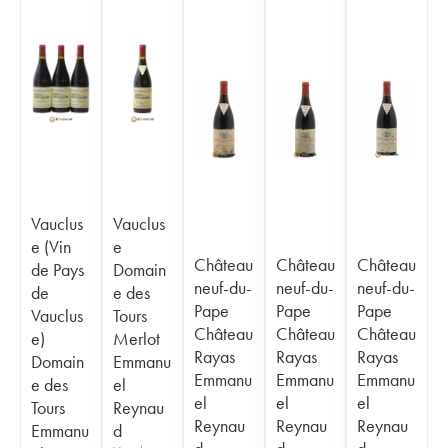
Vauclus
Vauclus
e (Vin
e
Château
Château
Château
de Pays
Domain
neuf-du-
neuf-du-
neuf-du-
de
e des
Pape
Pape
Pape
Vauclus
Tours
Château
Château
Château
e)
Merlot
Rayas
Rayas
Rayas
Domain
Emmanu
Emmanu
Emmanu
Emmanu
e des
el
el
el
el
Tours
Reynau
Reynau
Reynau
Reynau
Emmanu
d