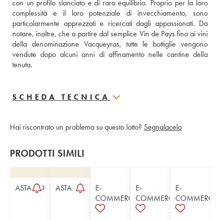
con un profilo slanciato e di raro equilibrio. Proprio per la loro 
complessità e il loro potenziale di invecchiamento, sono 
particolarmente apprezzati e ricercati dagli appassionati. Da 
notare, inoltre, che a partire dal semplice Vin de Pays fino ai vini 
della denominazione Vacqueyras, tutte le bottiglie vengono 
vendute dopo alcuni anni di affinamento nelle cantine della 
tenuta.
SCHEDA TECNICA
Hai riscontrato un problema su questo lotto?
Segnalacelo
PRODOTTI SIMILI
ASTA
ASTA
E-
E-
E-
3
COMMERCE
COMMERCE
COMMERCE