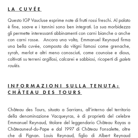
LA CUVÉE
Questo IGP Vaucluse esprime note di frutti rossi freschi. Al palato 
è fine, soave e i tannini sono ben integrati. La sua morbidezza 
gli permette interessanti abbinamenti con carni bianche o anche 
con carni rosse.  Ancora una volta, Emmanuel Reynaud firma 
una bella cuvée, composta da vitigni famosi come grenache, 
syrah, merlot e altri meno conosciuti, come counoise e dious, 
coltivati su terreni argillosi, calcarei e sabbiosi, ricoperti di 
galets 
roulés
.
INFORMAZIONI SULLA TENUTA:
CHÂTEAU DES TOURS
Château des Tours, situato a Sarrians, all’interno del territorio 
della denominazione Vacqueyras, è di proprietà del celebre 
Emmanuel Reynaud, titolare del leggendario Château Rayas a 
Châteauneuf-du-Pape e dal 1997 di Château Fonsalette, oltre 
che di Pignan. Louis Reynaud, figlio di Albert Reynaud 