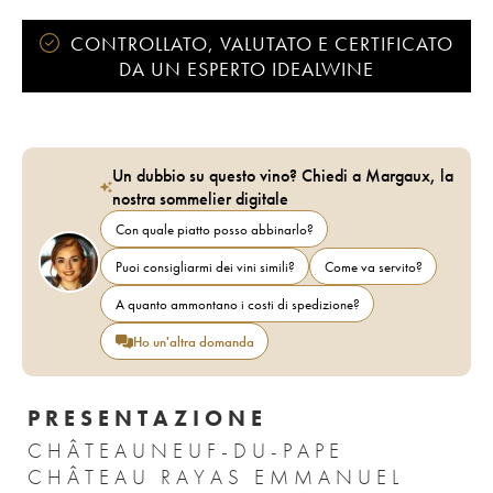
CONTROLLATO, VALUTATO E CERTIFICATO
DA UN ESPERTO IDEALWINE
Un dubbio su questo vino? Chiedi a Margaux, la
nostra sommelier digitale
Con quale piatto posso abbinarlo?
Puoi consigliarmi dei vini simili?
Come va servito?
A quanto ammontano i costi di spedizione?
Ho un'altra domanda
PRESENTAZIONE
CHÂTEAUNEUF-DU-PAPE
CHÂTEAU RAYAS EMMANUEL