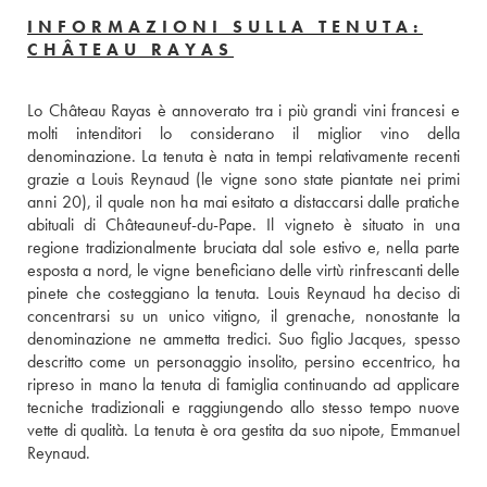
INFORMAZIONI SULLA TENUTA:
CHÂTEAU RAYAS
Lo Château Rayas è annoverato tra i più grandi vini francesi e 
molti intenditori lo considerano il miglior vino della 
denominazione. La tenuta è nata in tempi relativamente recenti 
grazie a Louis Reynaud (le vigne sono state piantate nei primi 
anni 20), il quale non ha mai esitato a distaccarsi dalle pratiche 
abituali di Châteauneuf-du-Pape. Il vigneto è situato in una 
regione tradizionalmente bruciata dal sole estivo e, nella parte 
esposta a nord, le vigne beneficiano delle virtù rinfrescanti delle 
pinete che costeggiano la tenuta. Louis Reynaud ha deciso di 
concentrarsi su un unico vitigno, il grenache, nonostante la 
denominazione ne ammetta tredici. Suo figlio Jacques, spesso 
descritto come un personaggio insolito, persino eccentrico, ha 
ripreso in mano la tenuta di famiglia continuando ad applicare 
tecniche tradizionali e raggiungendo allo stesso tempo nuove 
vette di qualità. La tenuta è ora gestita da suo nipote, Emmanuel 
Reynaud.