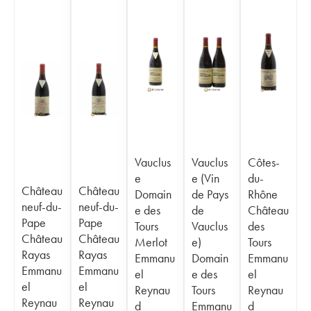
Vauclus
Vauclus
Côtes-
e
e (Vin
du-
Château
Château
Domain
de Pays
Rhône
neuf-du-
neuf-du-
e des
de
Château
Pape
Pape
Tours
Vauclus
des
Château
Château
Merlot
e)
Tours
Rayas
Rayas
Emmanu
Domain
Emmanu
Emmanu
Emmanu
el
e des
el
el
el
Reynau
Tours
Reynau
Reynau
Reynau
d
Emmanu
d