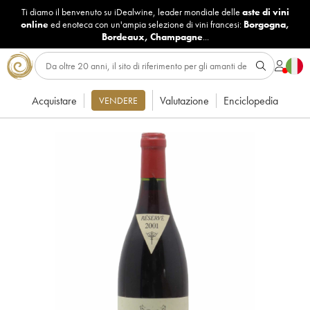
Ti diamo il benvenuto su iDealwine, leader mondiale delle
aste di vini
online
ed enoteca con un'ampia selezione di vini francesi:
Borgogna
,
Bordeaux
,
Champagne
...
Acquistare
Valutazione
Enciclopedia
VENDERE