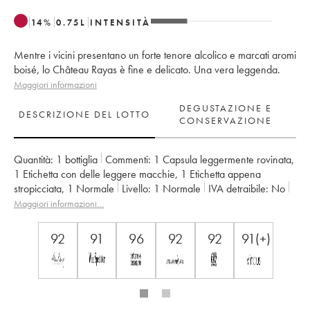
14
%
0.75
L
INTENSITÀ
Mentre i vicini presentano un forte tenore alcolico e marcati aromi
boisé, lo Château Rayas è fine e delicato. Una vera leggenda.
Maggiori informazioni
DEGUSTAZIONE E
DESCRIZIONE DEL LOTTO
CONSERVAZIONE
Quantità:
1 bottiglia
Commenti:
1 Capsula leggermente rovinata
,
1 Etichetta con delle leggere macchie
,
1 Etichetta appena
stropicciata
,
1 Normale
Livello:
1
Normale
IVA detraibile:
no
Regione:
Valle del Rodano
Maggiori informazioni…
Denominazione:
Châteauneuf-du-Pape
Proprietario:
Emmanuel Reynaud
92
91
96
92
92
91(+)