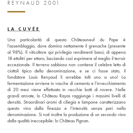
REYNAUD 2001
LA CUVÉE
Una particolarità di questo Châteauneuf du Pape è 
l’assemblaggio, dove domina nettamente il grenache (presente 
al 98%). Il viticoltore qui privilegia rendimenti bassi, di appena 
18 ettolitri per ettaro, lasciando così esprimere al meglio il terroir 
eccezionale. Il terreno sabbioso non contiene il celebre letto di 
ciottoli tipico della denominazione, e se ci fosse stato, il 
fondatore Louis Renyaud li avrebbe tolti uno a uno! La 
fermentazione avviene in vasche di cemento e l’invecchiamento 
di 20 mesi viene effettuato in vecchie botti di rovere. Nelle 
grandi annate, lo Château Rayas raggiunge i massimi livelli di 
densità. Straordinari aromi di ciliegia e lampone caratterizzano 
questo vino dalla finezza e l’intensità senza pari nella 
denominazione. Si noti inoltre la produzione di un secondo vino 
dalla qualità ineccepibile: lo Château Pignan.