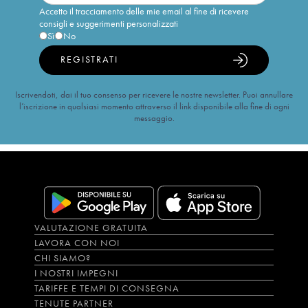
Accetto il tracciamento delle mie email al fine di ricevere
consigli e suggerimenti personalizzati
Sì
No
REGISTRATI
Iscrivendoti, dai il tuo consenso per ricevere le nostre newsletter. Puoi annullare
l’iscrizione in qualsiasi momento attraverso il link disponibile alla fine di ogni
messaggio.
VALUTAZIONE GRATUITA
LAVORA CON NOI
CHI SIAMO?
I NOSTRI IMPEGNI
TARIFFE E TEMPI DI CONSEGNA
TENUTE PARTNER