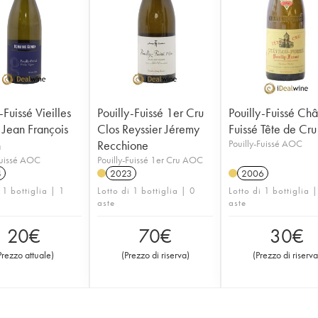
-Fuissé Vieilles
Pouilly-Fuissé 1er Cru
Pouilly-Fuissé Ch
 Jean François
Clos Reyssier Jéremy
Fuissé Tête de Cru
n
Recchione
Pouilly-Fuissé AOC
Fuissé AOC
Pouilly-Fuissé 1er Cru AOC
4
2023
2006
 1 bottiglia | 1
Lotto di 1 bottiglia | 0
Lotto di 1 bottiglia 
aste
aste
20
€
70
€
30
€
Prezzo attuale
)
(
Prezzo di riserva
)
(
Prezzo di riserva