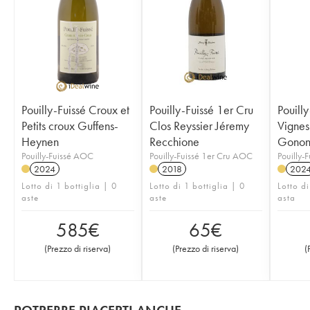
Pouilly-Fuissé Croux et
Pouilly-Fuissé 1er Cru
Pouilly
Petits croux Guffens-
Clos Reyssier Jéremy
Vignes
Heynen
Recchione
Gono
Pouilly-Fuissé AOC
Pouilly-Fuissé 1er Cru AOC
Pouilly-
2024
2018
202
Lotto di 1 bottiglia | 0
Lotto di 1 bottiglia | 0
Lotto di
aste
aste
asta
585
€
65
€
(
Prezzo di riserva
)
(
Prezzo di riserva
)
(