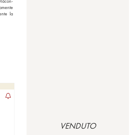
 Mâcon-
amente 
te la  
VENDUTO