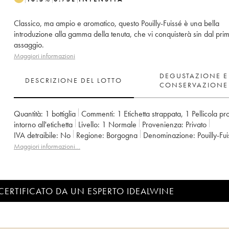
Classico, ma ampio e aromatico, questo Pouilly-Fuissé è una bella
introduzione alla gamma della tenuta, che vi conquisterà sin dal pri
assaggio.
Maggiori informazioni
DEGUSTAZIONE E
DESCRIZIONE DEL LOTTO
CONSERVAZIONE
Quantità:
1 bottiglia
Commenti:
1 Etichetta strappata
,
1 Pellicola pro
intorno all'etichetta
Livello:
1
Normale
Provenienza:
privato
IVA detraibile:
no
Regione:
Borgogna
Denominazione:
Pouilly-Fu
Proprietario:
Château Fuissé
Maggiori informazioni…
CERTIFICATO DA UN ESPERTO IDEALWINE