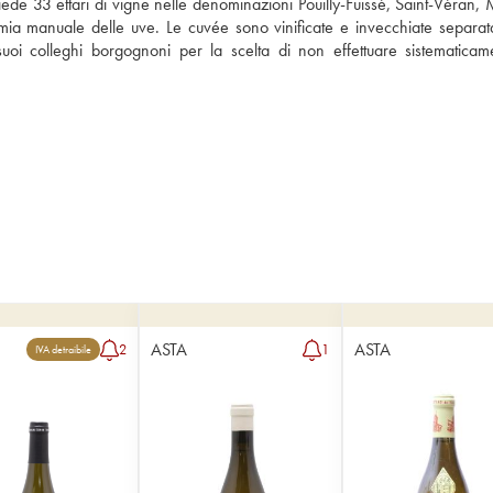
iede 33 ettari di vigne nelle denominazioni Pouilly-Fuissé, Saint-Véran,
mia manuale delle uve. Le cuvée sono vinificate e invecchiate separat
suoi colleghi borgognoni per la scelta di non effettuare sistematicamen
ASTA
ASTA
2
1
IVA detraibile