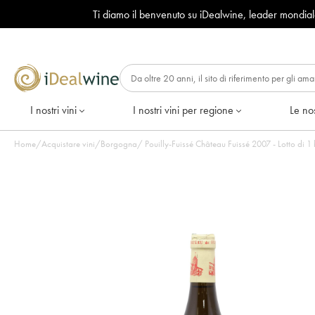
Ti diamo il benvenuto su iDealwine, leader mondia
I nostri vini
I nostri vini per regione
Le nos
Home
/
Acquistare vini
/
Borgogna
/
Pouilly-Fuissé Château Fuissé 2007 - Lotto di 1 