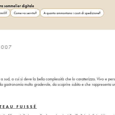
ra sommelier digitale
imili?
Come va servito?
A quanto ammontano i costi di spedizione?
2007
a sud, a cui si deve la bella complessità che lo caratterizza. Vivo e persi
da gastronomia molto gradevole, da scoprire subito e che rappresenta un’
TEAU FUISSÉ