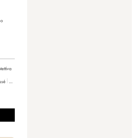
mo
tettiva
issé