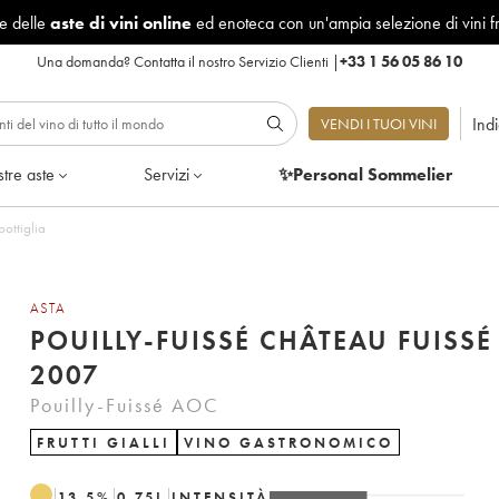
le delle
aste di vini online
ed enoteca con un'ampia selezione di vini f
Una domanda?
Contatta il nostro Servizio Clienti
|
+33 1 56 05 86 10
Ind
VENDI I TUOI VINI
tre aste
Servizi
✨Personal Sommelier
bottiglia
ASTA
POUILLY-FUISSÉ CHÂTEAU FUISSÉ
2007
Pouilly-Fuissé AOC
FRUTTI GIALLI
VINO GASTRONOMICO
13.5
%
0.75
L
INTENSITÀ