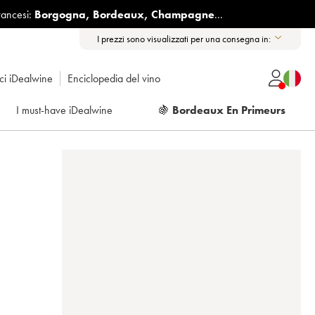
rancesi:
Borgogna
,
Bordeaux
,
Champagne
...
I prezzi sono visualizzati per una consegna in:
ici iDealwine
Enciclopedia del vino
I must-have iDealwine
🍇
Bordeaux En Primeurs