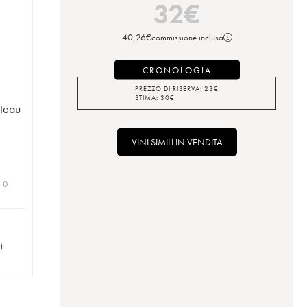
32
€
40,26
€
commissione inclusa
CRONOLOGIA
PREZZO DI RISERVA:
23
€
STIMA:
30
€
âteau
VINI SIMILI IN VENDITA
| 0
)