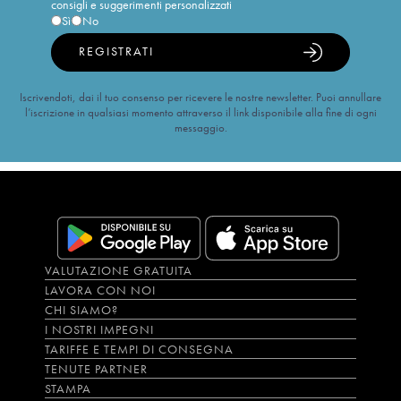
consigli e suggerimenti personalizzati
Sì
No
REGISTRATI
Iscrivendoti, dai il tuo consenso per ricevere le nostre newsletter. Puoi annullare
l’iscrizione in qualsiasi momento attraverso il link disponibile alla fine di ogni
messaggio.
VALUTAZIONE GRATUITA
LAVORA CON NOI
CHI SIAMO?
I NOSTRI IMPEGNI
TARIFFE E TEMPI DI CONSEGNA
TENUTE PARTNER
STAMPA