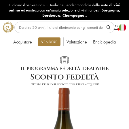
Ti diamo il benvenuto su iDealwine, leader mondiale delle
aste di vini
online
ed enoteca con un'ampia selezione di vini francesi:
Borgogna
,
Bordeaux
,
Champagne
...
Acquistare
Valutazione
Enciclopedia
VENDERE
IL PROGRAMMA FEDELTÀ IDEALWINE
Sconto fedeltà
Ottieni dei buoni sconto con i tuoi acquisti!