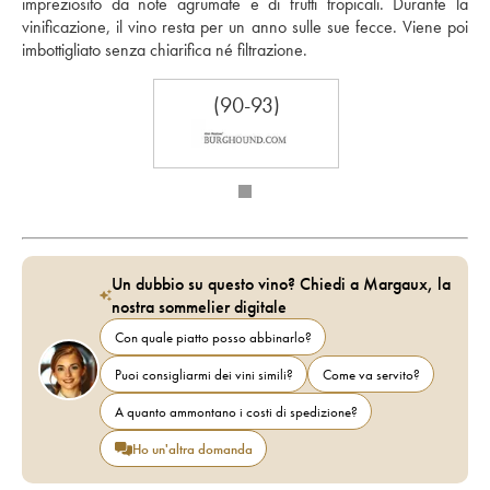
impreziosito da note agrumate e di frutti tropicali. Durante la 
vinificazione, il vino resta per un anno sulle sue fecce. Viene poi 
imbottigliato senza chiarifica né filtrazione.
(90-93)
Un dubbio su questo vino? Chiedi a Margaux, la
nostra sommelier digitale
Con quale piatto posso abbinarlo?
Puoi consigliarmi dei vini simili?
Come va servito?
A quanto ammontano i costi di spedizione?
Ho un'altra domanda