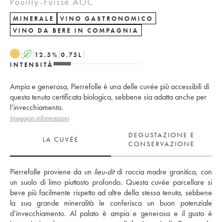
Pouilly-Fuissé AOC
MINERALE
VINO GASTRONOMICO
VINO DA BERE IN COMPAGNIA
A
12.5
%
0.75
L
INTENSITÀ
Ampia e generosa, Pierrefolle è una delle cuvée più accessibili di
questa tenuta certificata biologica, sebbene sia adatta anche per
l’invecchiamento.
Maggiori informazioni
DEGUSTAZIONE E
LA CUVÉE
CONSERVAZIONE
Pierrefolle proviene da un 
lieu-dit
 di roccia madre granitica, con 
un suolo di limo piuttosto profondo. Questa cuvée parcellare si 
beve più facilmente rispetto ad altre della stessa tenuta, sebbene 
la sua grande mineralità le conferisca un buon potenziale 
d’invecchiamento. Al palato è ampia e generosa e il gusto è 