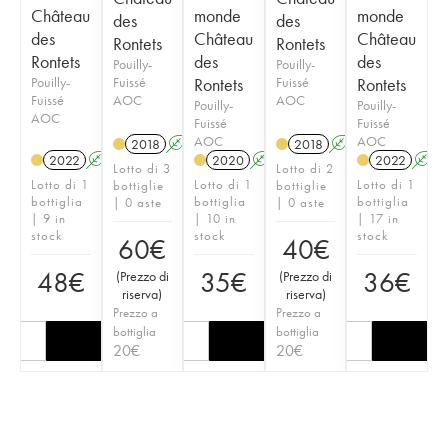
Château
monde
monde
des
des
des
Château
Château
Rontets
Rontets
Rontets
des
des
Pouilly-
Pouilly-
Pouilly-
Fuissé
Rontets
Fuissé
Rontets
Fuissé
AOC
AOC
Pouilly-
Pouilly-
AOC
Fuissé
Fuissé
AOC
AOC
2018
A
2018
A
2022
A
2020
A
2022
A
Lotto di 3
Lotto di 2
Lotto di 1
Lotto di 1
Lotto di 1
bottiglie
bottiglie
bottiglia
bottiglia
bottiglia
| 0 aste
| 0 aste
| 9 in
| 10 in
| 17 in
stock
stock
stock
60
€
40
€
48
€
35
€
36
€
(
Prezzo di
(
Prezzo di
riserva
)
riserva
)
Prezzo a
Prezzo a
bottiglia
bottiglia
20
€
20
€