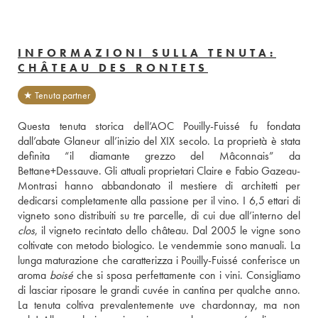
INFORMAZIONI SULLA TENUTA:
CHÂTEAU DES RONTETS
★ Tenuta partner
Questa tenuta storica dell’AOC Pouilly-Fuissé fu fondata 
dall’abate Glaneur all’inizio del XIX secolo. La proprietà è stata 
definita “il diamante grezzo del Mâconnais” da 
Bettane+Dessauve. Gli attuali proprietari Claire e Fabio Gazeau-
Montrasi hanno abbandonato il mestiere di architetti per 
dedicarsi completamente alla passione per il vino. I 6,5 ettari di 
clos
, il vigneto recintato dello château. Dal 2005 le vigne sono 
coltivate con metodo biologico. Le vendemmie sono manuali. La 
lunga maturazione che caratterizza i Pouilly-Fuissé conferisce un 
aroma 
boisé
 che si sposa perfettamente con i vini. Consigliamo 
di lasciar riposare le grandi cuvée in cantina per qualche anno. 
La tenuta coltiva prevalentemente uve chardonnay, ma non 