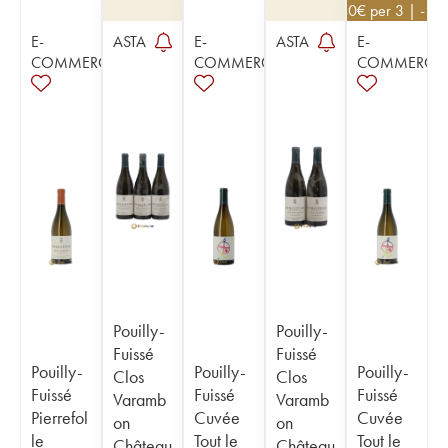
32,40
€
per 3 | - 1
E-
ASTA
E-
ASTA
E-
COMMERCE
COMMERCE
COMMERCE
Pouilly-
Pouilly-
Fuissé
Fuissé
Pouilly-
Pouilly-
Pouilly-
Clos
Clos
Fuissé
Fuissé
Fuissé
Varamb
Varamb
Pierrefol
Cuvée
Cuvée
on
on
le
Tout le
Tout le
Château
Château