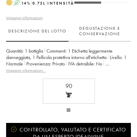
A
14
%
0.75
L
INTENSITÀ
Maggiori informazioni
DEGUSTAZIONE E
DESCRIZIONE DEL LOTTO
CONSERVAZIONE
Quantità:
1 bottiglia
Commenti:
1 Etichetta leggermente
danneggiata
,
1 Pellicola protettiva intorno all'etichetta
Livello:
1
Normale
Provenienza:
privato
IVA detraibile:
no
Regione:
Alsazia
Denominazione:
Alsace Pinot Gris
Maggiori informazioni…
Proprietario:
Barmes-Buecher
90
CONTROLLATO, VALUTATO E CERTIFICATO
DA UN ESPERTO IDEALWINE