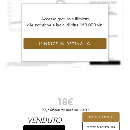
Accesso gratuito e illimitato
alle statistiche e indici di oltre 150.000 vini
L'INDICE IN DETTAGLIO
18
€
22,64
€
commissione inclusa
VENDUTO
CRONOLOGIA
PREZZO DI RISERVA:
18
€