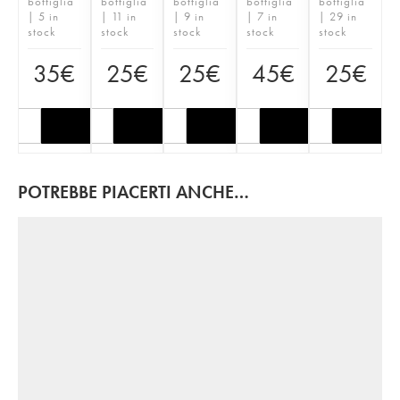
bottiglia
bottiglia
bottiglia
bottiglia
bottiglia
| 5 in
| 11 in
| 9 in
| 7 in
| 29 in
stock
stock
stock
stock
stock
35
€
25
€
25
€
45
€
25
€
POTREBBE PIACERTI ANCHE…