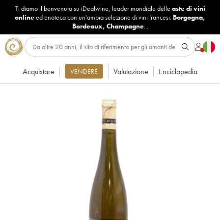
Ti diamo il benvenuto su iDealwine, leader mondiale delle
aste di vini
online
ed enoteca con un'ampia selezione di vini francesi:
Borgogna
,
Bordeaux
,
Champagne
...
Acquistare
Valutazione
Enciclopedia
VENDERE