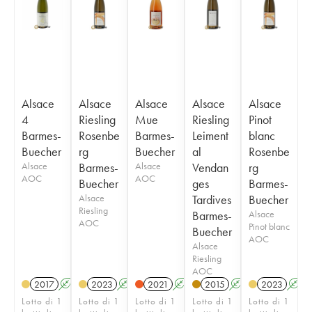
Alsace
Alsace
Alsace
Alsace
Alsace
4
Riesling
Mue
Riesling
Pinot
Barmes-
Rosenbe
Barmes-
Leiment
blanc
Buecher
rg
Buecher
al
Rosenbe
Alsace
Barmes-
Alsace
Vendan
rg
AOC
AOC
Buecher
ges
Barmes-
Alsace
Tardives
Buecher
Riesling
Barmes-
Alsace
AOC
Pinot blanc
Buecher
AOC
Alsace
Riesling
AOC
2017
A
2023
A
2021
A
2015
A
2023
A
Lotto di 1
Lotto di 1
Lotto di 1
Lotto di 1
Lotto di 1