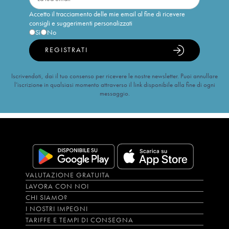
Accetto il tracciamento delle mie email al fine di ricevere
consigli e suggerimenti personalizzati
Sì
No
REGISTRATI
Iscrivendoti, dai il tuo consenso per ricevere le nostre newsletter. Puoi annullare
l’iscrizione in qualsiasi momento attraverso il link disponibile alla fine di ogni
messaggio.
VALUTAZIONE GRATUITA
LAVORA CON NOI
CHI SIAMO?
I NOSTRI IMPEGNI
TARIFFE E TEMPI DI CONSEGNA