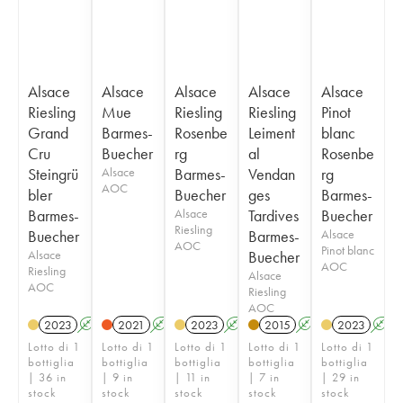
Alsace
Alsace
Alsace
Alsace
Alsace
Riesling
Mue
Riesling
Riesling
Pinot
Grand
Barmes-
Rosenbe
Leiment
blanc
Cru
Buecher
rg
al
Rosenbe
Steingrü
Alsace
Barmes-
Vendan
rg
AOC
bler
Buecher
ges
Barmes-
Barmes-
Alsace
Tardives
Buecher
Riesling
Buecher
Barmes-
Alsace
AOC
Pinot blanc
Alsace
Buecher
AOC
Riesling
Alsace
AOC
Riesling
AOC
2023
A
2021
A
2023
A
2015
A
2023
A
Lotto di 1
Lotto di 1
Lotto di 1
Lotto di 1
Lotto di 1
bottiglia
bottiglia
bottiglia
bottiglia
bottiglia
| 36 in
| 9 in
| 11 in
| 7 in
| 29 in
stock
stock
stock
stock
stock