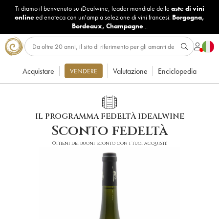
Ti diamo il benvenuto su iDealwine, leader mondiale delle
aste di vini
online
ed enoteca con un'ampia selezione di vini francesi:
Borgogna
,
Bordeaux
,
Champagne
...
Acquistare
Valutazione
Enciclopedia
VENDERE
IL PROGRAMMA FEDELTÀ IDEALWINE
Sconto fedeltà
Ottieni dei buoni sconto con i tuoi acquisti!