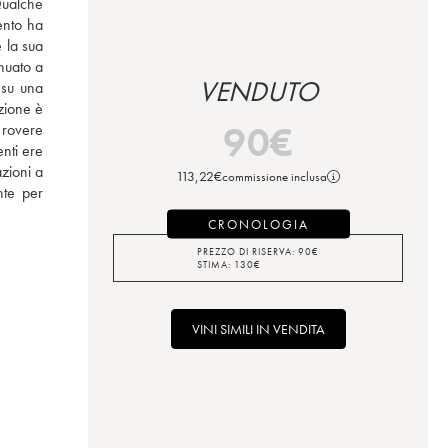
ualche 
nto ha 
la sua 
nuato a 
VENDUTO
su una 
ione è 
90
€
 rovere 
nti ere 
zioni a 
113,22
€
commissione inclusa
te per 
CRONOLOGIA
PREZZO DI RISERVA:
90
€
STIMA:
130
€
VINI SIMILI IN VENDITA