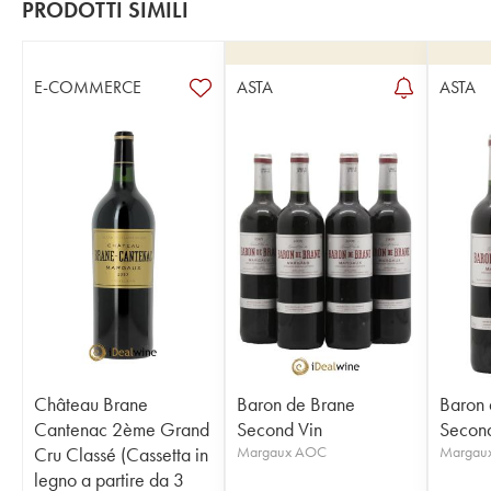
PRODOTTI SIMILI
E-COMMERCE
ASTA
ASTA
Château Brane
Baron de Brane
Baron 
Cantenac 2ème Grand
Second Vin
Second
Cru Classé (Cassetta in
Margaux AOC
Margau
legno a partire da 3