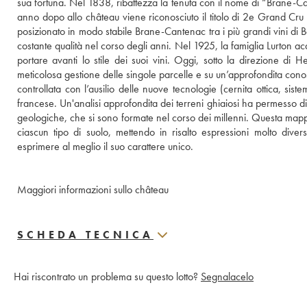
sua fortuna. Nel 1838, ribattezza la tenuta con il nome di “Brane-Ca
anno dopo allo château viene riconosciuto il titolo di 2e Grand Cru
posizionato in modo stabile Brane-Cantenac tra i più grandi vini di 
costante qualità nel corso degli anni. Nel 1925, la famiglia Lurton a
portare avanti lo stile dei suoi vini. Oggi, sotto la direzione di H
meticolosa gestione delle singole parcelle e su un’approfondita cono
controllata con l’ausilio delle nuove tecnologie (cernita ottica, sis
francese. Un'analisi approfondita dei terreni ghiaiosi ha permesso di 
geologiche, che si sono formate nel corso dei millenni. Questa mappat
ciascun tipo di suolo, mettendo in risalto espressioni molto dive
esprimere al meglio il suo carattere unico.
Maggiori informazioni sullo château
SCHEDA TECNICA
Hai riscontrato un problema su questo lotto?
Segnalacelo