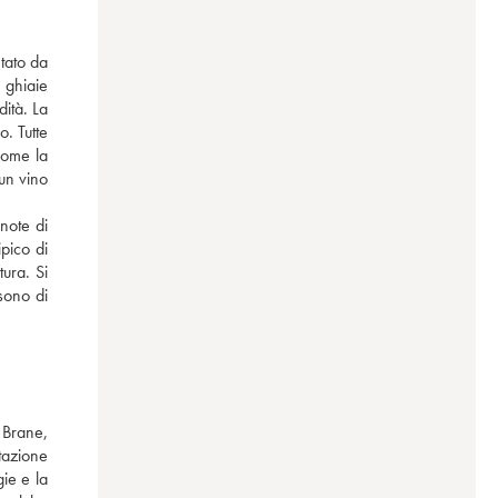
ato da 
ghiaie 
tà. La 
. Tutte 
ome la 
un vino 
note di 
pico di 
ra. Si 
ono di 
Brane, 
azione 
ie e la 