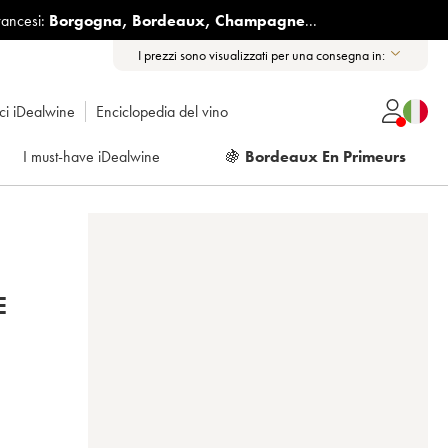
rancesi:
Borgogna
,
Bordeaux
,
Champagne
...
I prezzi sono visualizzati per una consegna in:
ici iDealwine
Enciclopedia del vino
I must-have iDealwine
🍇
Bordeaux En Primeurs
E