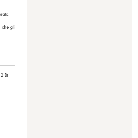
brato,
 che gli
,
2 Bt
é