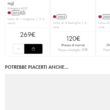
mg)
Margaux AOC
2010
T
2005
200
Lotto di 1 magnum | 3 in
Lotto di 4 bottiglie | 0
Lotto di
stock
aste
aste
269
€
120
€
(
Prezzo di riserva
)
(
P
30
€
Prezzo a bottiglia
Prezz
POTREBBE PIACERTI ANCHE…