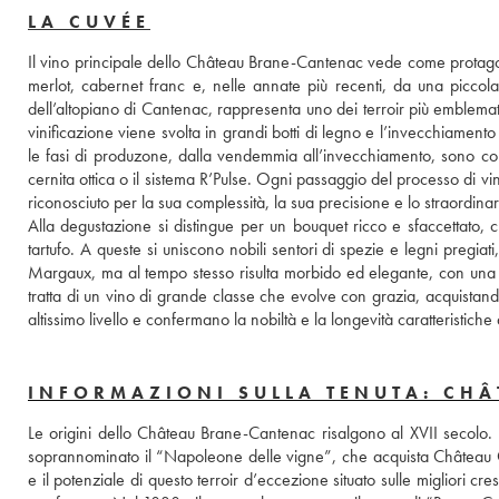
LA CUVÉE
Il vino principale dello Château Brane-Cantenac vede come protagoni
merlot, cabernet franc e, nelle annate più recenti, da una piccola 
dell’altopiano di Cantenac, rappresenta uno dei terroir più emblemat
vinificazione viene svolta in grandi botti di legno e l’invecchiament
le fasi di produzone, dalla vendemmia all’invecchiamento, sono con
cernita ottica o il sistema R’Pulse. Ogni passaggio del processo di v
riconosciuto per la sua complessità, la sua precisione e lo straordina
Alla degustazione si distingue per un bouquet ricco e sfaccettato, ch
tartufo. A queste si uniscono nobili sentori di spezie e legni pregiati,
Margaux, ma al tempo stesso risulta morbido ed elegante, con una tr
tratta di un vino di grande classe che evolve con grazia, acquistand
altissimo livello e confermano la nobiltà e la longevità caratteristich
INFORMAZIONI SULLA TENUTA: CH
Le origini dello Château Brane-Cantenac risalgono al XVII secolo. Il
soprannominato il “Napoleone delle vigne”, che acquista Château G
e il potenziale di questo terroir d’eccezione situato sulle migliori cr