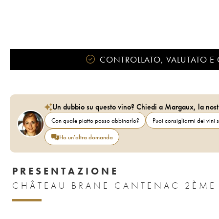
CONTROLLATO, VALUTATO E 
Un dubbio su questo vino? Chiedi a Margaux, la nost
Con quale piatto posso abbinarlo?
Puoi consigliarmi dei vini s
Ho un'altra domanda
PRESENTAZIONE