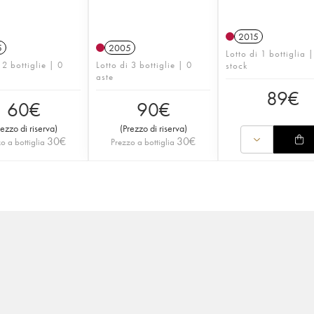
2015
5
2005
Lotto di 1 bottiglia |
 2 bottiglie | 0
Lotto di 3 bottiglie | 0
stock
aste
89
€
60
€
90
€
rezzo di riserva
)
(
Prezzo di riserva
)
30
€
30
€
o a bottiglia
Prezzo a bottiglia