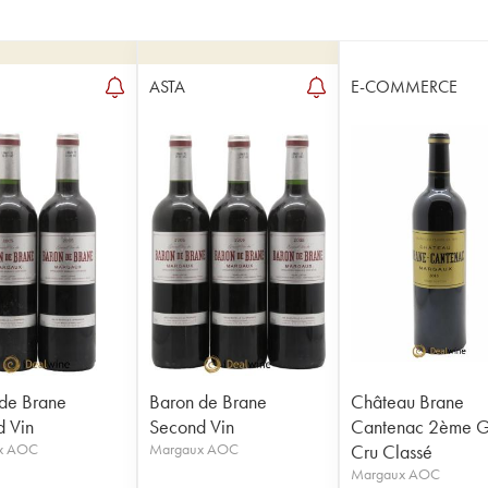
ASTA
E-COMMERCE
de Brane
Baron de Brane
Château Brane
 Vin
Second Vin
Cantenac 2ème 
x AOC
Margaux AOC
Cru Classé
Margaux AOC