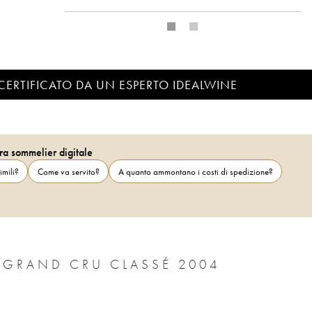
CERTIFICATO DA UN ESPERTO IDEALWINE
ra sommelier digitale
imili?
Come va servito?
A quanto ammontano i costi di spedizione?
CHÂTEAU BRANE CANTENAC 2ÈME GRAND CRU CLASSÉ 2004