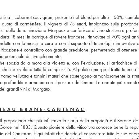
sta il cabernet sauvignon, presente nel blend per oltre il 60%, complet
quota di carménère. Il vigneto di 75 ettari, impiantato sulle profonde 
ici della denominazione Margaux e conferisce al vino struttura e profondi
o dura 18 mesi in barrique di rovere francese, rinnovate al 70% ogni anno
dotte con la massima cura e con il supporto di tecnologie innovative c
inificazione è controllato con grande precisione, permettendo di ottenere 
rio potenziale di invecchiamento.
e spazia dalla mora alla violetta e, con l’evoluzione, si arricchisce di 
 che ne rivelano tutta la complessità. Al palato emerge il tratto tannico ti
ama vellutata e tannini maturi che sostengono armoniosamente la struttu
o profondità e armonia con il passare del tempo. Le annate più recenti s
e dei grandi vini di Margaux.
ÂTEAU BRANE-CANTENAC
 proprietario che più influenza la storia della proprietà è il Barone de 
orce nel 1833. Questo pioniere della viticoltura conosce bene la reput
este del Cantenac. È qui infatti che decide di consacrare tutte le sue energ