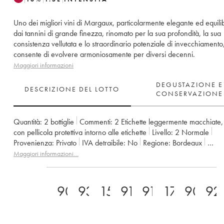
Uno dei migliori vini di Margaux, particolarmente elegante ed equili
dai tannini di grande finezza, rinomato per la sua profondità, la sua
consistenza vellutata e lo straordinario potenziale di invecchiamento,
consente di evolvere armoniosamente per diversi decenni.
Maggiori informazioni
DEGUSTAZIONE E
DESCRIZIONE DEL LOTTO
CONSERVAZIONE
Quantità:
2 bottiglie
Commenti:
2 Etichette leggermente macchiate
con pellicola protettiva intorno alle etichette
Livello:
2
Normale
Provenienza:
privato
IVA detraibile:
no
Regione:
Bordeaux
Denominazione:
Margaux
Classificazione:
2ème Grand Cru Class
Maggiori informazioni…
Proprietario:
Henri Lurton
90
93
15.5
91
91
17/20
90
92