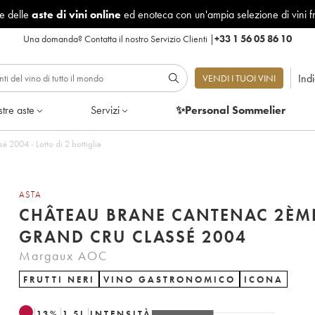
le delle
aste di vini online
ed enoteca con un'ampia selezione di vini f
Una domanda?
Contatta il nostro Servizio Clienti
|
+33 1 56 05 86 10
Ind
VENDI I TUOI VINI
tre aste
Servizi
✨Personal Sommelier
Château Brane Cantenac 2ème Grand Cru Classé 2004 - Lotto di 2 bottiglie
ASTA
CHÂTEAU BRANE CANTENAC 2ÈM
GRAND CRU CLASSÉ 2004
Margaux AOC
FRUTTI NERI
VINO GASTRONOMICO
ICONA
13
%
1.5
L
INTENSITÀ