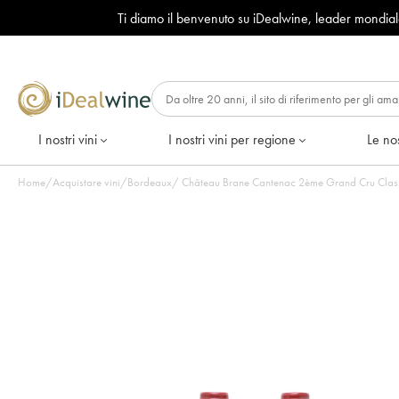
Ti diamo il benvenuto su iDealwine, leader mondia
I nostri vini
I nostri vini per regione
Le nos
Home
/
Acquistare vini
/
Bordeaux
/