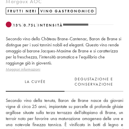
Margaux AOC
FRUTTI NERI
VINO GASTRONOMICO
13
%
0.75
L
INTENSITÀ
Secondo vino dello Château Brane-Cantenac, Baron de Brane si
distingue per i suoi tannini nobili ed eleganti. Questo vino rende
omaggio al barone Jacques-Maxime de Brane e si caratterizza
per la freschezza, l’intensità aromatica e l’equilibrio che
raggiunge già in gioventù.
Maggiori informazioni
DEGUSTAZIONE E
LA CUVÉE
CONSERVAZIONE
Secondo vino della tenuta, Baron de Brane nasce da giovani 
vigne di circa 25 anni, impiantate su parcelle di profonde ghiaie 
argillose situate sulla terza terrazza dell’altopiano di Brane, un 
terroir noto per favorire una maturazione omogenea delle uve e 
una notevole finezza tannica. È vinificato in botti di legno e 