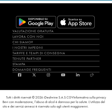
VALUTAZIONE GRATUITA
LAVORA CON NOI
CHI SIAMO?
I NOSTRI IMPEGNI
TARIFFE E TEMPI DI CONSEGNA
TENUTE PARTNER
STAMPA
DOMANDE FREQUENTI
Tutti i diritti riservati © 2026 iDealwine S.A.S.
CGV
Informativa sulla privacy
Bevi con moderazione, l’abuso di alcol è dannoso per la salute. L'utilizzo del
sito e dei servizi annessi è riservato solo agli utenti maggiorenni.