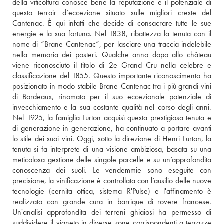
della viticoltura conosce bene la reputazione e il potenziale di 
questo terroir d’eccezione situato sulle migliori creste del 
Cantenac. È qui infatti che decide di consacrare tutte le sue 
energie e la sua fortuna. Nel 1838, ribattezza la tenuta con il 
nome di “Brane-Cantenac”, per lasciare una traccia indelebile 
nella memoria dei posteri. Qualche anno dopo allo château 
viene riconosciuto il titolo di 2e Grand Cru nella celebre e 
classificazione del 1855. Questo importante riconoscimento ha 
posizionato in modo stabile Brane-Cantenac tra i più grandi vini 
di Bordeaux, rinomato per il suo eccezionale potenziale di 
invecchiamento e la sua costante qualità nel corso degli anni. 
Nel 1925, la famiglia Lurton acquisì questa prestigiosa tenuta e 
di generazione in generazione, ha continuato a portare avanti 
lo stile dei suoi vini. Oggi, sotto la direzione di Henri Lurton, la 
tenuta si fa interprete di una visione ambiziosa, basata su una 
meticolosa gestione delle singole parcelle e su un’approfondita 
conoscenza dei suoli. Le vendemmie sono eseguite con 
precisione, la vinificazione è controllata con l’ausilio delle nuove 
tecnologie (cernita ottica, sistema R'Pulse) e l'affinamento è 
realizzato con grande cura in barrique di rovere francese. 
Un'analisi approfondita dei terreni ghiaiosi ha permesso di 
suddividere il vigneto in diverse zone corrispondenti a terrazze 