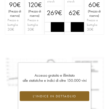
stock
stock
90
€
120
€
60
€
269
€
62
€
(
Prezzo di
(
Prezzo di
(
Prezzo di
riserva
)
riserva
)
riserva
)
Prezzo a
Prezzo a
Prezzo a
bottiglia
bottiglia
bottiglia
30
€
30
€
30
€
Accesso gratuito e illimitato
alle statistiche e indici di oltre 150.000 vini
L'INDICE IN DETTAGLIO