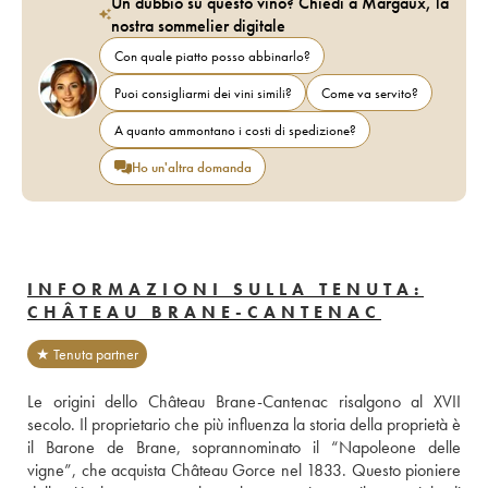
Un dubbio su questo vino? Chiedi a Margaux, la
nostra sommelier digitale
Con quale piatto posso abbinarlo?
Puoi consigliarmi dei vini simili?
Come va servito?
A quanto ammontano i costi di spedizione?
Ho un'altra domanda
INFORMAZIONI SULLA TENUTA:
CHÂTEAU BRANE-CANTENAC
★ Tenuta partner
Le origini dello Château Brane-Cantenac risalgono al XVII 
secolo. Il proprietario che più influenza la storia della proprietà è 
il Barone de Brane, soprannominato il “Napoleone delle 
vigne”, che acquista Château Gorce nel 1833. Questo pioniere 