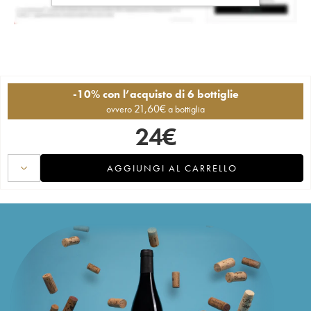
-10% con l’acquisto di 6 bottiglie
21,60
€
ovvero
a bottiglia
24
€
AGGIUNGI AL CARRELLO