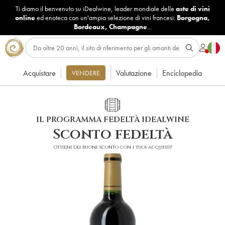
Ti diamo il benvenuto su iDealwine, leader mondiale delle
aste di vini
online
ed enoteca con un'ampia selezione di vini francesi:
Borgogna
,
Bordeaux
,
Champagne
...
Acquistare
Valutazione
Enciclopedia
VENDERE
IL PROGRAMMA FEDELTÀ IDEALWINE
Sconto fedeltà
Ottieni dei buoni sconto con i tuoi acquisti!