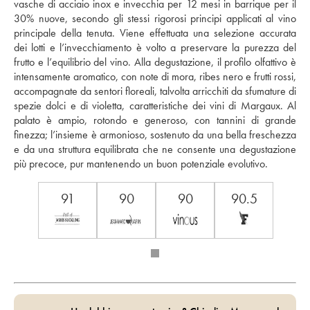
vasche di acciaio inox e invecchia per 12 mesi in barrique per il 
30% nuove, secondo gli stessi rigorosi principi applicati al vino 
principale della tenuta. Viene effettuata una selezione accurata 
dei lotti e l’invecchiamento è volto a preservare la purezza del 
frutto e l’equilibrio del vino. Alla degustazione, il profilo olfattivo è 
intensamente aromatico, con note di mora, ribes nero e frutti rossi, 
accompagnate da sentori floreali, talvolta arricchiti da sfumature di 
spezie dolci e di violetta, caratteristiche dei vini di Margaux. Al 
palato è ampio, rotondo e generoso, con tannini di grande 
finezza; l’insieme è armonioso, sostenuto da una bella freschezza 
e da una struttura equilibrata che ne consente una degustazione 
più precoce, pur mantenendo un buon potenziale evolutivo.
91
90
90
90.5