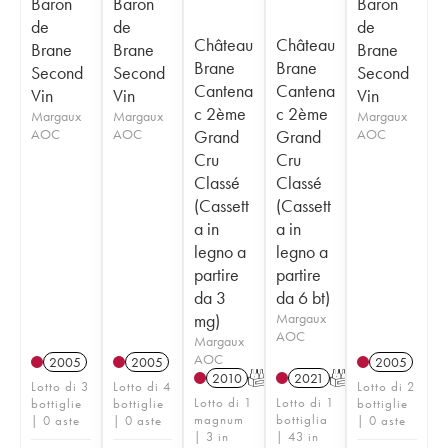
Baron
Baron
Baron
de
de
de
Château
Château
Brane
Brane
Brane
Brane
Brane
Second
Second
Second
Cantena
Cantena
Vin
Vin
Vin
c 2ème
c 2ème
Margaux
Margaux
Margaux
AOC
AOC
Grand
Grand
AOC
Cru
Cru
Classé
Classé
(Cassett
(Cassett
a in
a in
legno a
legno a
partire
partire
da 3
da 6 bt)
mg)
Margaux
AOC
Margaux
AOC
2005
2005
2005
2010
T
2021
T
Lotto di 3
Lotto di 4
Lotto di 2
Lotto di 1
Lotto di 1
bottiglie
bottiglie
bottiglie
magnum
bottiglia
| 0 aste
| 0 aste
| 0 aste
| 3 in
| 43 in