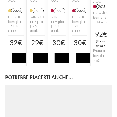
AOC
AOC
AOC
AOC
AOC
2015
2023
2021
2022
2023
Lotto di 2
Lotto di 1
Lotto di 1
Lotto di 1
Lotto di 1
bottiglie
bottiglia
bottiglia
bottiglia
bottiglia
| 13 aste
| 20 in
| 25 in
| 12 in
| 60+ in
stock
stock
stock
stock
92
€
32
€
29
€
30
€
30
€
(
Prezzo
attuale
)
Prezzo a
bottiglia
46
€
POTREBBE PIACERTI ANCHE…