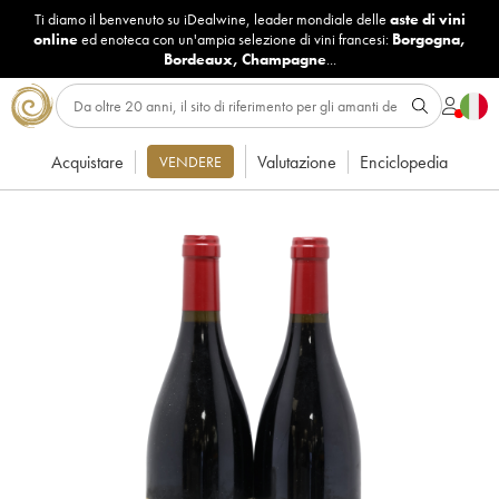
Ti diamo il benvenuto su iDealwine, leader mondiale delle
aste di vini
online
ed enoteca con un'ampia selezione di vini francesi:
Borgogna
,
Bordeaux
,
Champagne
...
Acquistare
Valutazione
Enciclopedia
VENDERE