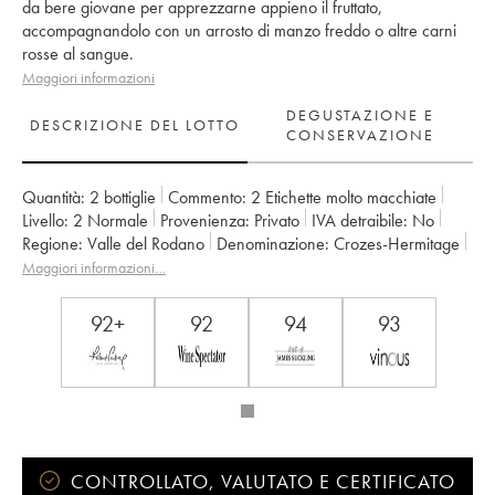
da bere giovane per apprezzarne appieno il fruttato,
accompagnandolo con un arrosto di manzo freddo o altre carni
rosse al sangue.
Maggiori informazioni
DEGUSTAZIONE E
DESCRIZIONE DEL LOTTO
CONSERVAZIONE
Quantità:
2 bottiglie
Commento:
2 Etichette molto macchiate
Livello:
2
Normale
Provenienza:
privato
IVA detraibile:
no
Regione:
Valle del Rodano
Denominazione:
Crozes-Hermitage
Proprietario:
Domaine Graillot
Maggiori informazioni…
92+
92
94
93
CONTROLLATO, VALUTATO E CERTIFICATO