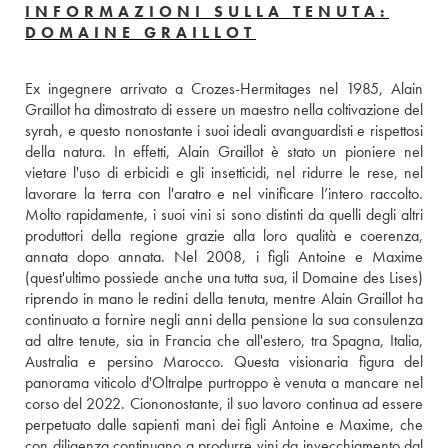
INFORMAZIONI SULLA TENUTA:
DOMAINE GRAILLOT
Ex ingegnere arrivato a Crozes-Hermitages nel 1985, Alain 
Graillot ha dimostrato di essere un maestro nella coltivazione del 
syrah, e questo nonostante i suoi ideali avanguardisti e rispettosi 
della natura. In effetti, Alain Graillot è stato un pioniere nel 
vietare l'uso di erbicidi e gli insetticidi, nel ridurre le rese, nel 
lavorare la terra con l'aratro e nel vinificare l’intero raccolto. 
Molto rapidamente, i suoi vini si sono distinti da quelli degli altri 
produttori della regione grazie alla loro qualità e coerenza, 
annata dopo annata. Nel 2008, i figli Antoine e Maxime 
(quest'ultimo possiede anche una tutta sua, il Domaine des Lises) 
riprendo in mano le redini della tenuta, mentre Alain Graillot ha 
continuato a fornire negli anni della pensione la sua consulenza 
ad altre tenute, sia in Francia che all'estero, tra Spagna, Italia, 
Australia e persino Marocco. Questa visionaria figura del 
panorama viticolo d'Oltralpe purtroppo è venuta a mancare nel 
corso del 2022. Ciononostante, il suo lavoro continua ad essere 
perpetuato dalle sapienti mani dei figli Antoine e Maxime, che 
con diligenza continuano a produrre vini da invecchiamento dal 