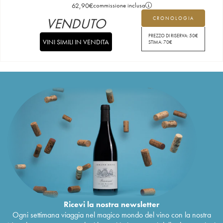
62,90
€
commissione inclusa
VENDUTO
CRONOLOGIA
PREZZO DI RISERVA:
50
€
VINI SIMILI IN VENDITA
STIMA:
70
€
Ricevi la nostra newsletter
Ogni settimana viaggia nel magico mondo del vino con la nostra