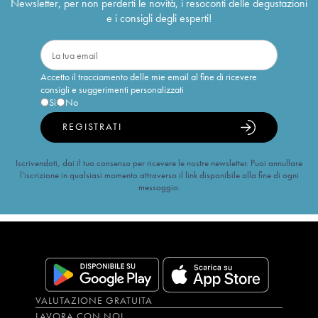
Newsletter, per non perderti le novità, i resoconti delle degustazioni
e i consigli degli esperti!
Accetto il tracciamento delle mie email al fine di ricevere
consigli e suggerimenti personalizzati
Sì
No
REGISTRATI
Iscrivendoti, dai il tuo consenso per ricevere le nostre newsletter. Puoi annullare
l’iscrizione in qualsiasi momento attraverso il link disponibile alla fine di ogni
messaggio.
VALUTAZIONE GRATUITA
LAVORA CON NOI