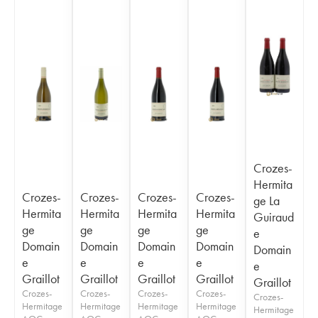
Crozes-
Hermita
Crozes-
Crozes-
Crozes-
Crozes-
ge La
Hermita
Hermita
Hermita
Hermita
Guiraud
ge
ge
ge
ge
e
Domain
Domain
Domain
Domain
Domain
e
e
e
e
e
Graillot
Graillot
Graillot
Graillot
Graillot
Crozes-
Crozes-
Crozes-
Crozes-
Crozes-
Hermitage
Hermitage
Hermitage
Hermitage
Hermitage