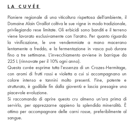
LA CUVÉE
Pioniere regionale di una viticoltura rispettosa dell’ambiente, il 
Domaine Alain Graillot coltiva le sue vigne in modo tradizionale, 
privilegiando rese limitate. Gli erbicidi sono banditi e il terreno 
viene lavorato esclusivamente con l’aratro. Per quanto riguarda 
la vinificazione, le uve vendemmiate a mano macerano 
lentamente a freddo, e la fermentazione in vasca può durare 
fino a tre settimane. L’invecchiamento avviene in barrique da 
225 L (rinnovate per il 10% ogni anno). 
Questa cuvée esprime tutta l’essenza di un Crozes-Hermitage, 
con aromi di frutti rossi e violetta a cui si accompagnano un 
colore intenso e tannini molto presenti. Fine, potente e 
strutturato, è godibile fin dalla gioventù e lascia presagire una 
piacevole evoluzione. 
Si raccomanda di aprire questo cru almeno un’ora prima di 
servirlo, per apprezzarne appieno la splendida mineralità. È 
ottimo per accompagnare delle carni rosse, preferibilmente al 
sangue.