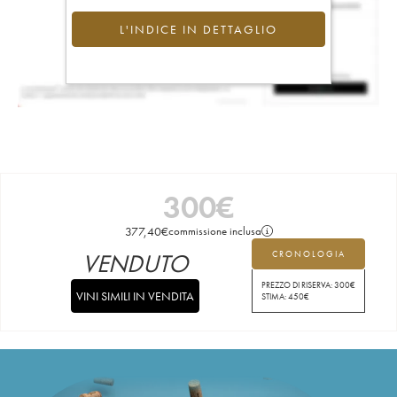
L'INDICE IN DETTAGLIO
300
€
377,40
€
commissione inclusa
VENDUTO
CRONOLOGIA
PREZZO DI RISERVA:
300
€
VINI SIMILI IN VENDITA
STIMA:
450
€