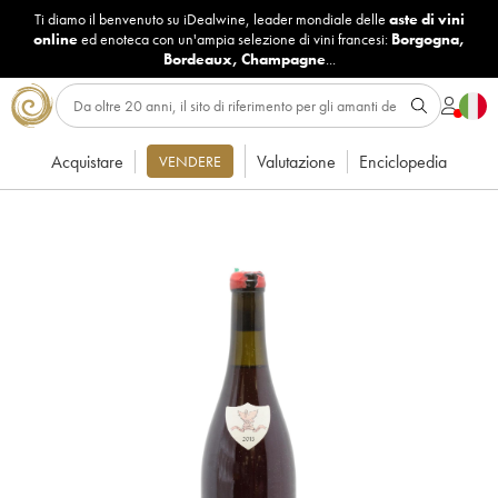
Ti diamo il benvenuto su iDealwine, leader mondiale delle
aste di vini
online
ed enoteca con un'ampia selezione di vini francesi:
Borgogna
,
Bordeaux
,
Champagne
...
Acquistare
Valutazione
Enciclopedia
VENDERE