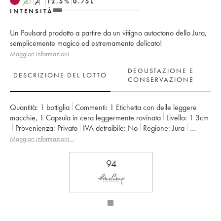
A
S
12.5
%
0.75
L
INTENSITÀ
Un Poulsard prodotto a partire da un vitigno autoctono dello Jura,
semplicemente magico ed estremamente delicato!
Maggiori informazioni
DEGUSTAZIONE E
DESCRIZIONE DEL LOTTO
CONSERVAZIONE
Quantità:
1 bottiglia
Commenti:
1 Etichetta con delle leggere
macchie
,
1 Capsula in cera leggermente rovinata
Livello:
1
3cm
Provenienza:
privato
IVA detraibile:
no
Regione:
Jura
Denominazione:
Arbois-Pupillin
Maggiori informazioni…
Proprietario:
Overnoy-Houillon (Domaine)
94