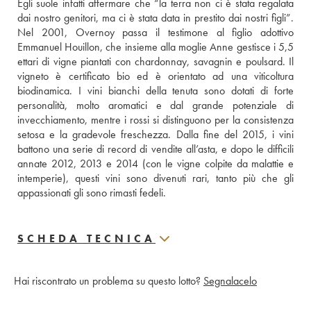
Egli suole infatti affermare che “la terra non ci è stata regalata 
dai nostro genitori, ma ci è stata data in prestito dai nostri figli”. 
Nel 2001, Overnoy passa il testimone al figlio adottivo 
Emmanuel Houillon, che insieme alla moglie Anne gestisce i 5,5 
ettari di vigne piantati con chardonnay, savagnin e poulsard. Il 
vigneto è certificato bio ed è orientato ad una viticoltura 
biodinamica. I vini bianchi della tenuta sono dotati di forte 
personalità, molto aromatici e dal grande potenziale di 
invecchiamento, mentre i rossi si distinguono per la consistenza 
setosa e la gradevole freschezza. Dalla fine del 2015, i vini 
battono una serie di record di vendite all’asta, e dopo le difficili 
annate 2012, 2013 e 2014 (con le vigne colpite da malattie e 
intemperie), questi vini sono divenuti rari, tanto più che gli 
appassionati gli sono rimasti fedeli.
SCHEDA TECNICA
Hai riscontrato un problema su questo lotto?
Segnalacelo