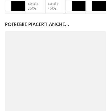
bottiglia
bottiglia
360
€
450
€
POTREBBE PIACERTI ANCHE…