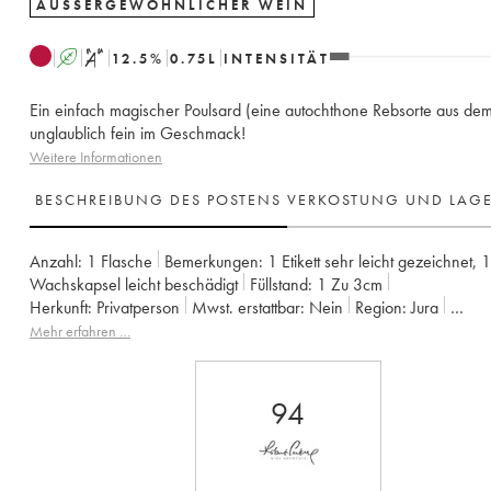
AUSSERGEWÖHNLICHER WEIN
A
S
12.5
%
0.75
L
INTENSITÄT
Ein einfach magischer Poulsard (eine autochthone Rebsorte aus dem
unglaublich fein im Geschmack!
Weitere Informationen
BESCHREIBUNG DES POSTENS
VERKOSTUNG UND LAG
Anzahl:
1 Flasche
Bemerkungen:
1 Etikett sehr leicht gezeichnet
,
1
Wachskapsel leicht beschädigt
Füllstand:
1
Zu 3cm
Herkunft:
privatperson
Mwst. erstattbar:
nein
Region:
Jura
Appellation:
Arbois-Pupillin
Eigentümer:
Overnoy-Houillon (Domai
Mehr erfahren …
94