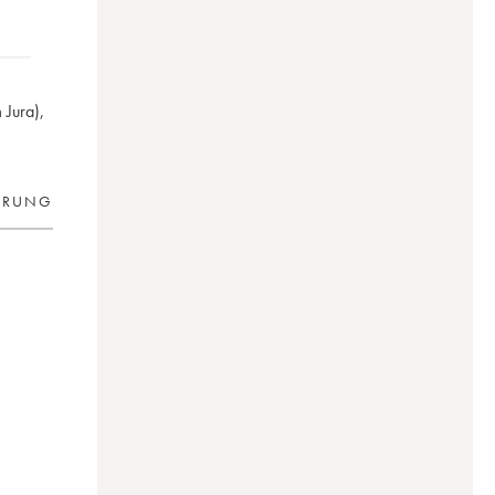
 Jura),
ERUNG
ne)