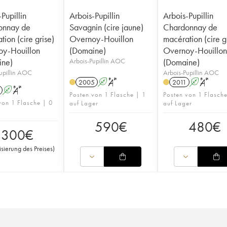
Pupillin
Arbois-Pupillin
Arbois-Pupillin
onnay de
Savagnin (cire jaune)
Chardonnay de
ion (cire grise)
Overnoy-Houillon
macération (cire g
y-Houillon
(Domaine)
Overnoy-Houillo
ine)
Arbois-Pupillin AOC
(Domaine)
upillin AOC
Arbois-Pupillin AOC
2005
A
S
2011
A
S
A
S
Posten von 1 Flasche | 1
Posten von 1 Flasch
von 1 Flasche | 0
auf Lager
auf Lager
590
€
480
€
300
€
isierung des Preises
)