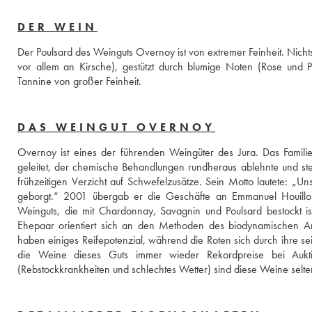
DER WEIN
Der Poulsard des Weinguts Overnoy ist von extremer Feinheit. Nichts ge
vor allem an Kirsche), gestützt durch blumige Noten (Rose und 
Tannine von großer Feinheit.
DAS WEINGUT OVERNOY
Overnoy ist eines der führenden Weingüter des Jura. Das Familie
geleitet, der chemische Behandlungen rundheraus ablehnte und stet
frühzeitigen Verzicht auf Schwefelzusätze. Sein Motto lautete: „U
geborgt.“ 2001 übergab er die Geschäfte an Emmanuel Houillon,
Weinguts, die mit Chardonnay, Savagnin und Poulsard bestockt ist, 
Ehepaar orientiert sich an den Methoden des biodynamischen Anb
haben einiges Reifepotenzial, während die Roten sich durch ihre se
die Weine dieses Guts immer wieder Rekordpreise bei Auk
(Rebstockkrankheiten und schlechtes Wetter) sind diese Weine selte