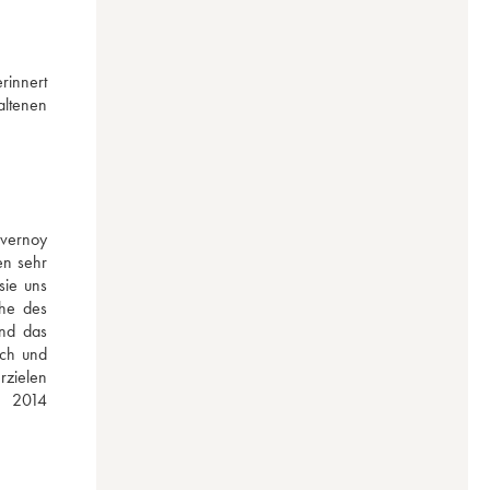
rinnert 
ltenen 
vernoy 
n sehr 
ie uns 
he des 
nd das 
ch und 
zielen 
 2014 