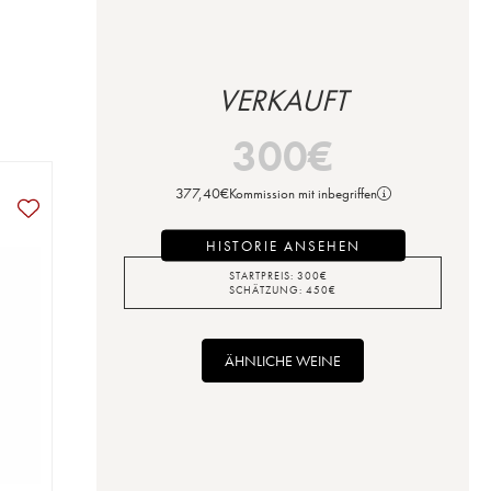
VERKAUFT
300
€
377,40
€
Kommission mit inbegriffen
HISTORIE ANSEHEN
STARTPREIS:
300
€
SCHÄTZUNG:
450
€
ÄHNLICHE WEINE