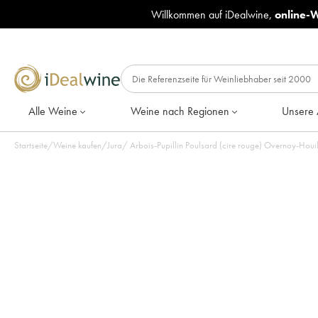
Willkommen auf iDealwine,
online-
Alle Weine
Weine nach Regionen
Unsere 
Startseite
/
Weine kaufen
/
Jura
/
Arbois-Pupillin Poulsard (cire rouge) Overnoy-Houi