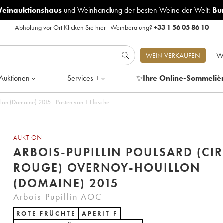
Weinauktionshaus
und
Weinhandlung der besten Weine der Welt:
Bu
Abholung vor Ort
Klicken Sie hier
|
Weinberatung?
+33 1 56 05 86 10
W
WEIN VERKAUFEN
Auktionen
Services +
✨
Ihre Online-Sommeliè
llon (Domaine) 2015 - Posten von 1 Flasche
AUKTION
ARBOIS-PUPILLIN POULSARD (CIR
ROUGE) OVERNOY-HOUILLON
(DOMAINE) 2015
Arbois-Pupillin AOC
ROTE FRÜCHTE
APERITIF