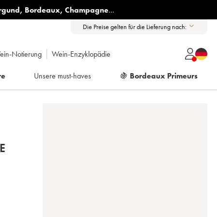
rgund
,
Bordeaux
,
Champagne
...
Die Preise gelten für die Lieferung nach:
ein-Notierung
Wein-Enzyklopädie
re
Unsere must-haves
🍇
Bordeaux Primeurs
E