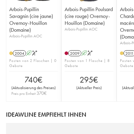
Arbois-Pupillin
Arbois-Pupillin Poulsard
Arbois-
Savagnin (cire jaune)
(cire rouge) Overnoy-
Chard
Overnoy-Houillon
Houillon (Domaine)
macérat
(Domaine)
Arbois-Pupillin AOC
Overno
Arbois-Pupillin AOC
(Doma
Arbois-P
2004
A
S
2009
A
S
2011
Posten von 2 Flaschen | 0
Posten von 1 Flasche | 8
Posten 
Gebote
Gebote
Gebote
740
€
295
€
(
Aktualisierung des Preises
)
(
Aktueller Preis
)
(
Aktual
370
€
Preis pro Einheit
IDEAWLINE EMPFIEHLT IHNEN