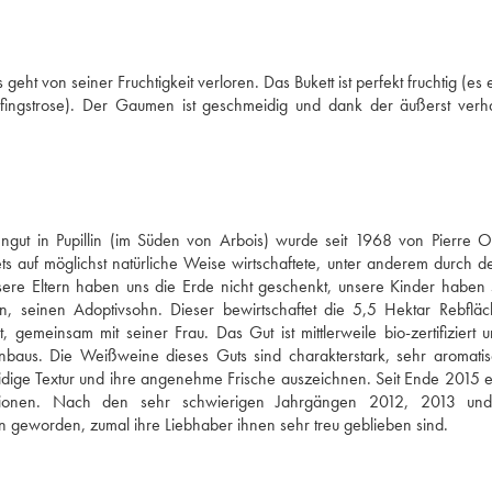
ht von seiner Fruchtigkeit verloren. Das Bukett ist perfekt fruchtig (es e
Pfingstrose). Der Gaumen ist geschmeidig und dank der äußerst verha
ngut in Pupillin (im Süden von Arbois) wurde seit 1968 von Pierre O
s auf möglichst natürliche Weise wirtschaftete, unter anderem durch de
nsere Eltern haben uns die Erde nicht geschenkt, unsere Kinder haben s
 seinen Adoptivsohn. Dieser bewirtschaftet die 5,5 Hektar Rebfläc
gemeinsam mit seiner Frau. Das Gut ist mittlerweile bio-zertifiziert u
aus. Die Weißweine dieses Guts sind charakterstark, sehr aromatis
idige Textur und ihre angenehme Frische auszeichnen. Seit Ende 2015 er
tionen. Nach den sehr schwierigen Jahrgängen 2012, 2013 und
n geworden, zumal ihre Liebhaber ihnen sehr treu geblieben sind.