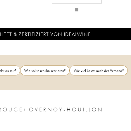
TET & ZERTIFIZIERT VON IDEALWINE
lst du mir?
Wie sollte ich ihn servieren?
Wie viel kostet mich der Versand?
E ROUGE) OVERNOY-HOUILLON