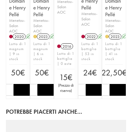
Domain
Domain
e Henry
Domain
Menetou-
e Henry
e Henry
Salon
Pellé
e Henry
AOC
Pellé
Pellé
Menetou-
Pellé
Salon
Menetou-
Menetou-
Menetou-
AOC
Salon
Salon
Salon
AOC
AOC
AOC
2020
A
2023
A
2022
A
2023
A
Lotto di 1
Lotto di 1
Lotto di 1
Lotto di 1
2016
magnum
magnum
bottiglia
bottiglia
Lotto di 1
| 9 in
| 6 in
| 53 in
| 41 in
bottiglia
stock
stock
stock
stock
| 0 aste
50
€
50
€
24
€
22,50
€
15
€
(
Prezzo di
riserva
)
POTREBBE PIACERTI ANCHE…