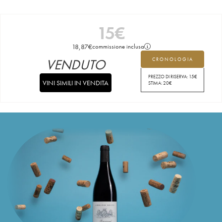
15
€
18,87
€
commissione inclusa
VENDUTO
CRONOLOGIA
PREZZO DI RISERVA:
15
€
VINI SIMILI IN VENDITA
STIMA:
20
€