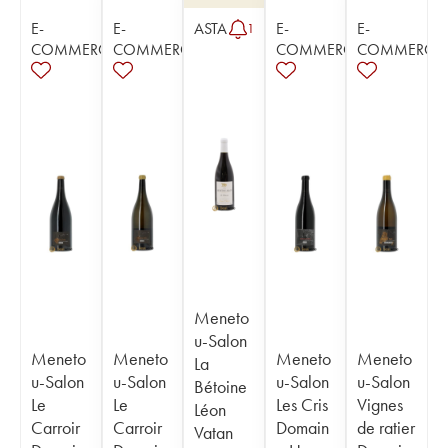
E-
E-
ASTA
E-
E-
1
COMMERCE
COMMERCE
COMMERCE
COMMERCE
Meneto
u-Salon
Meneto
Meneto
Meneto
Meneto
La
u-Salon
u-Salon
u-Salon
u-Salon
Bétoine
Le
Le
Les Cris
Vignes
Léon
Carroir
Carroir
Domain
de ratier
Vatan