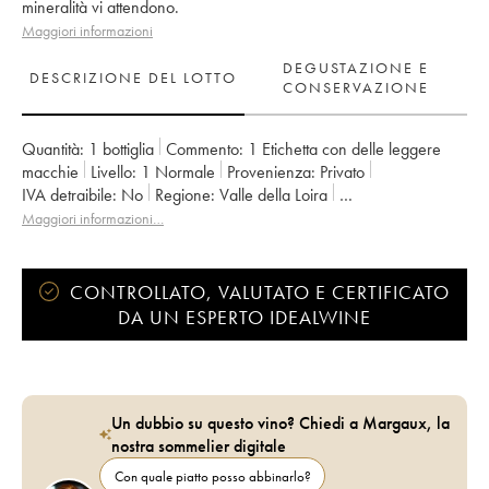
mineralità vi attendono.
Maggiori informazioni
DEGUSTAZIONE E
DESCRIZIONE DEL LOTTO
CONSERVAZIONE
Quantità:
1 bottiglia
Commento:
1 Etichetta con delle leggere
macchie
Livello:
1
Normale
Provenienza:
privato
IVA detraibile:
no
Regione:
Valle della Loira
Denominazione:
Menetou-Salon
Maggiori informazioni…
CONTROLLATO, VALUTATO E CERTIFICATO
DA UN ESPERTO IDEALWINE
Un dubbio su questo vino? Chiedi a Margaux, la
nostra sommelier digitale
Con quale piatto posso abbinarlo?