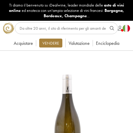
Ti diamo il benvenuto su iDealwine, leader mondiale delle
aste di vini
online
ed enoteca con un'ampia selezione di vini francesi:
Borgogna
,
Bordeaux
,
Champagne
...
Acquistare
Valutazione
Enciclopedia
VENDERE