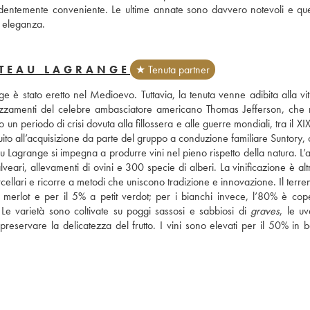
ndentemente conveniente. Le ultime annate sono davvero notevoli e quel
 eleganza.
ÂTEAU LAGRANGE
★ Tenuta partner
 è stato eretto nel Medioevo. Tuttavia, la tenuta venne adibita alla viti
prezzamenti del celebre ambasciatore americano Thomas Jefferson, che m
 periodo di crisi dovuta alla fillossera e alle guerre mondiali, tra il XIX 
guito all’acquisizione da parte del gruppo a conduzione familiare Suntory, 
Lagrange si impegna a produrre vini nel pieno rispetto della natura. L’a
veari, allevamenti di ovini e 300 specie di alberi. La vinificazione è altr
arcellari e ricorre a metodi che uniscono tradizione e innovazione. Il terren
merlot e per il 5% a petit verdot; per i bianchi invece, l’80% è cope
e varietà sono coltivate su poggi sassosi e sabbiosi di 
graves
, le uv
eservare la delicatezza del frutto. I vini sono elevati per il 50% in ba