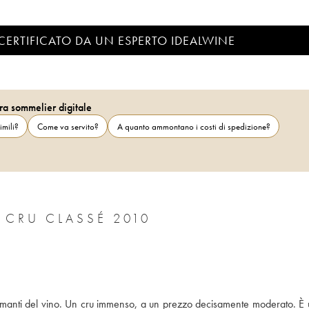
CERTIFICATO DA UN ESPERTO IDEALWINE
ra sommelier digitale
imili?
Come va servito?
A quanto ammontano i costi di spedizione?
CRU CLASSÉ 2010
i amanti del vino. Un cru immenso, a un prezzo decisamente moderato. È u