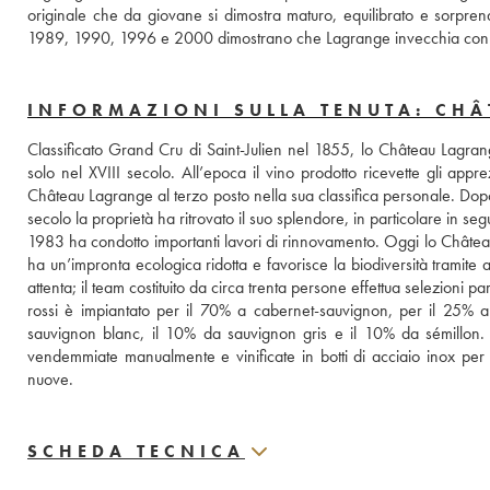
originale che da giovane si dimostra maturo, equilibrato e sorpre
1989, 1990, 1996 e 2000 dimostrano che Lagrange invecchia con
INFORMAZIONI SULLA TENUTA: CH
Classificato Grand Cru di Saint-Julien nel 1855, lo Château Lagrange
solo nel XVIII secolo. All’epoca il vino prodotto ricevette gli ap
Château Lagrange al terzo posto nella sua classifica personale. Dopo un
secolo la proprietà ha ritrovato il suo splendore, in particolare in se
1983 ha condotto importanti lavori di rinnovamento. Oggi lo Château 
ha un’impronta ecologica ridotta e favorisce la biodiversità tramite al
attenta; il team costituito da circa trenta persone effettua selezioni p
rossi è impiantato per il 70% a cabernet-sauvignon, per il 25% a 
sauvignon blanc, il 10% da sauvignon gris e il 10% da sémillon. L
vendemmiate manualmente e vinificate in botti di acciaio inox per pr
nuove.
SCHEDA TECNICA