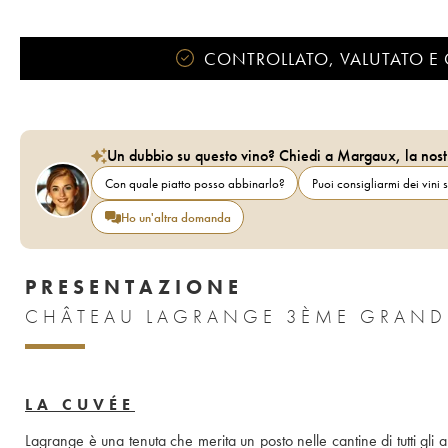
CONTROLLATO, VALUTATO E 
Un dubbio su questo vino? Chiedi a Margaux, la nost
Con quale piatto posso abbinarlo?
Puoi consigliarmi dei vini s
Ho un'altra domanda
PRESENTAZIONE
CHÂTEAU LAGRANGE 3ÈME GRAND 
LA CUVÉE
Lagrange è una tenuta che merita un posto nelle cantine di tutti gl