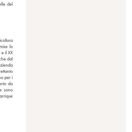
le del 
coltura 
ise lo 
e il XX 
che dal 
zienda 
ettanto 
o per i 
rto da 
e sono 
rrique 