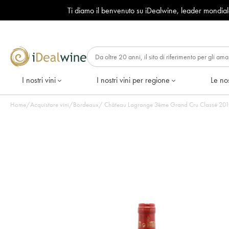
Ti diamo il benvenuto su iDealwine, leader mondia
I nostri vini
I nostri vini per regione
Le nos
Home
/
Acquistare vini
/
Bordeaux
/
Château Lagrange 3ème Grand Cru Classé 2010 -