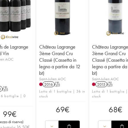
efs de Lagrange
Château Lagrange
Château Lagrang
 Vin
3ème Grand Cru
3ème Grand Cru
lien AOC
Classé (Cassetta in
Classé (Cassetta i
legno a partire da 12
legno a partire da
bt)
bt)
Saint-Julien AOC
Saint-Julien AOC
2016
T
2015
T
8
T
Lotto di 1 bottiglia | 36 in
Lotto di 1 bottiglia |
 6 bottiglie | 0
stock
stock
69
€
68
€
99
€
rezzo di riserva
)
16,50
€
a bottiglia