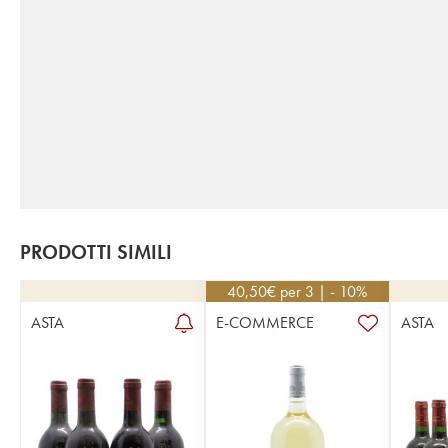
PRODOTTI SIMILI
40,50
€
per 3 | - 10%
ASTA
E-COMMERCE
ASTA