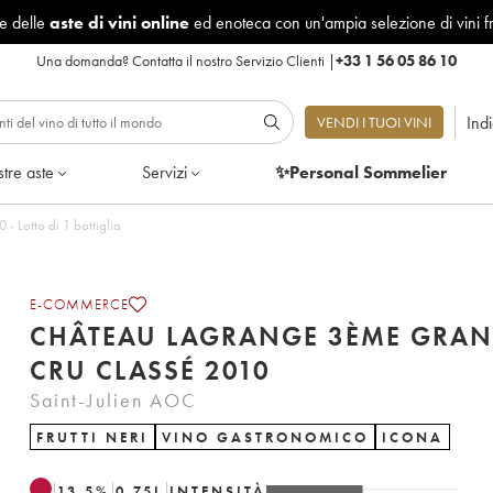
le delle
aste di vini online
ed enoteca con un'ampia selezione di vini f
Una domanda?
Contatta il nostro Servizio Clienti
|
+33 1 56 05 86 10
Ind
VENDI I TUOI VINI
tre aste
Servizi
✨Personal Sommelier
 Lotto di 1 bottiglia
E-COMMERCE
CHÂTEAU LAGRANGE 3ÈME GRA
CRU CLASSÉ 2010
Saint-Julien AOC
FRUTTI NERI
VINO GASTRONOMICO
ICONA
13.5
%
0.75
L
INTENSITÀ