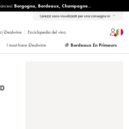
rancesi:
Borgogna
,
Bordeaux
,
Champagne
...
I prezzi sono visualizzati per una consegna in:
ici iDealwine
Enciclopedia del vino
I must-have iDealwine
🍇
Bordeaux En Primeurs
ND