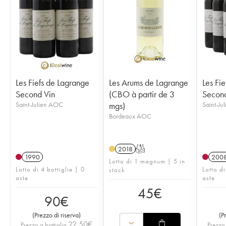
Les Fiefs de Lagrange
Les Arums de Lagrange
Les Fi
Second Vin
(CBO à partir de 3
Second
Saint-Julien AOC
mgs)
Saint-Ju
Bordeaux AOC
2018
T
1990
200
Lotto di 1 magnum | 5 in
Lotto di 4 bottiglie | 0
Lotto di
stock
aste
aste
45
€
90
€
(
Prezzo di riserva
)
(
P
22,50
€
Prezzo a bottiglia
Prezzo 