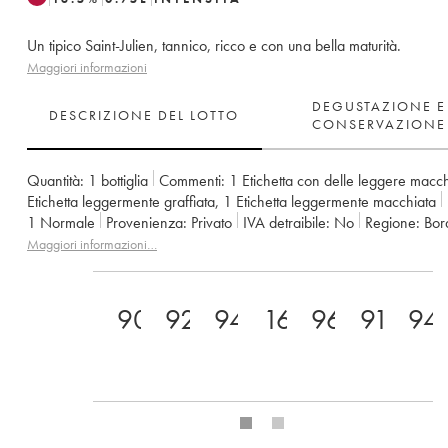
Un tipico Saint-Julien, tannico, ricco e con una bella maturità.
Maggiori informazioni
DEGUSTAZIONE E
DESCRIZIONE DEL LOTTO
CONSERVAZIONE
Quantità:
1 bottiglia
Commenti:
1 Etichetta con delle leggere macc
Etichetta leggermente graffiata
,
1 Etichetta leggermente macchiata
1
Normale
Provenienza:
privato
IVA detraibile:
no
Regione:
Bo
Denominazione:
Saint-Julien
Classificazione:
3ème Grand Cru Cla
Maggiori informazioni…
Proprietario:
Suntory
90
92
94
16.5+
96
91
94