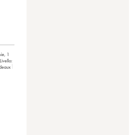
hie
,
1
Livello:
rdeaux
ssé