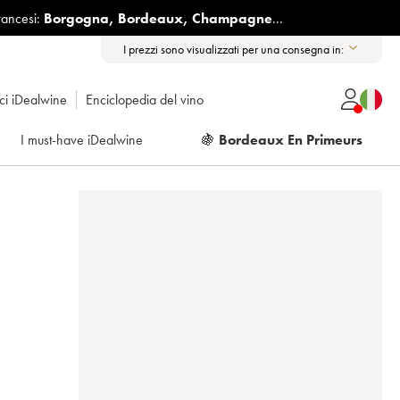
rancesi:
Borgogna
,
Bordeaux
,
Champagne
...
I prezzi sono visualizzati per una consegna in:
ici iDealwine
Enciclopedia del vino
I must-have iDealwine
🍇
Bordeaux En Primeurs