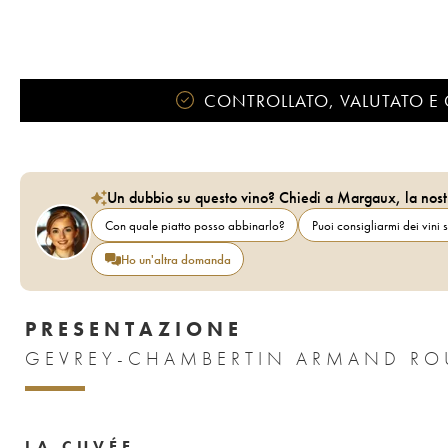
CONTROLLATO, VALUTATO E 
Un dubbio su questo vino? Chiedi a Margaux, la nost
Con quale piatto posso abbinarlo?
Puoi consigliarmi dei vini s
Ho un'altra domanda
PRESENTAZIONE
GEVREY-CHAMBERTIN ARMAND ROU
LA CUVÉE