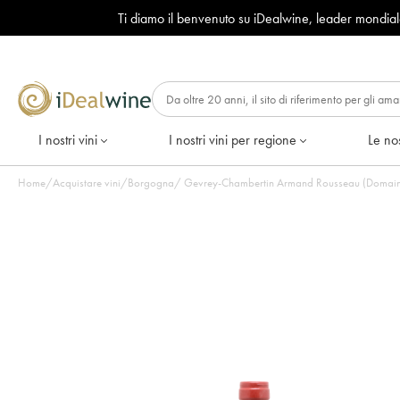
Ti diamo il benvenuto su iDealwine, leader mondia
I nostri vini
I nostri vini per regione
Le nos
Home
/
Acquistare vini
/
Borgogna
/
Gevrey-Chambertin Armand Rousseau (Domaine) 