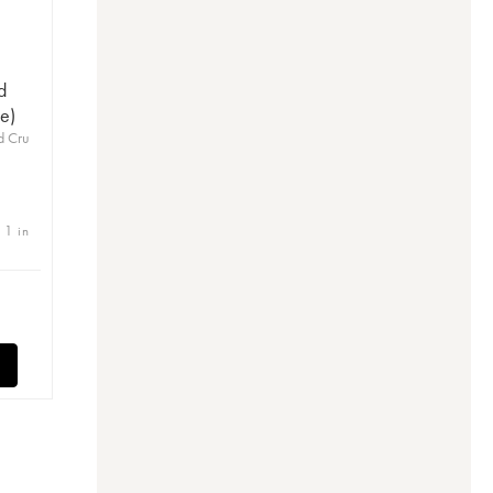
d
e)
d Cru
 1 in