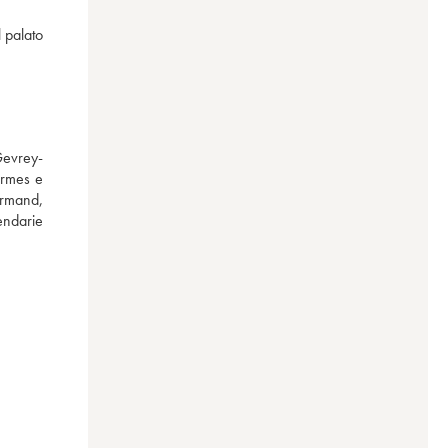
 palato 
Gevrey-
rmes e 
rmand, 
ndarie 