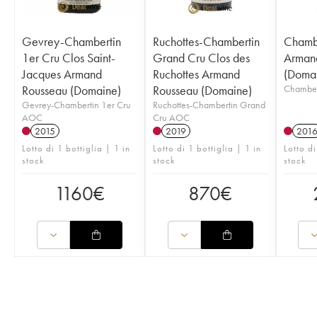
Gevrey-Chambertin
Ruchottes-Chambertin
Chambe
1er Cru Clos Saint-
Grand Cru Clos des
Arman
Jacques Armand
Ruchottes Armand
(Doma
Rousseau (Domaine)
Rousseau (Domaine)
Chamber
Gevrey-Chambertin 1er Cru
Ruchottes-Chambertin Grand
AOC
Cru AOC
2015
2019
201
Lotto di 1 bottiglia | 1 in
Lotto di 1 bottiglia | 1 in
Lotto di
stock
stock
stock
1160
€
870
€