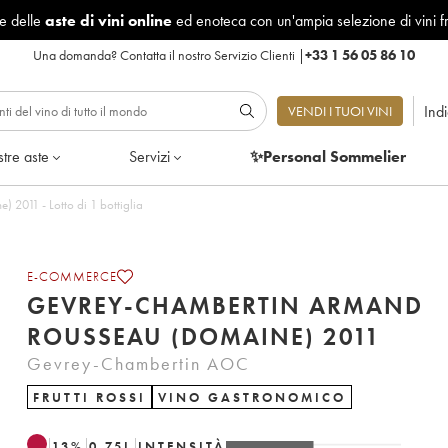
le delle
aste di vini online
ed enoteca con un'ampia selezione di vini f
Una domanda?
Contatta il nostro Servizio Clienti
|
+33 1 56 05 86 10
Ind
VENDI I TUOI VINI
tre aste
Servizi
✨Personal Sommelier
2011 - Lotto di 1 bottiglia
E-COMMERCE
GEVREY-CHAMBERTIN ARMAND
ROUSSEAU (DOMAINE) 2011
Gevrey-Chambertin AOC
FRUTTI ROSSI
VINO GASTRONOMICO
13
%
0.75
L
INTENSITÀ