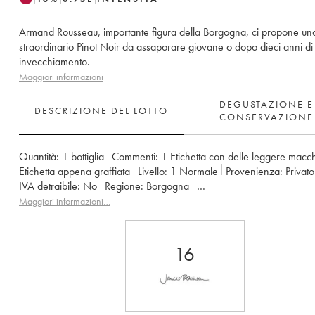
Armand Rousseau, importante figura della Borgogna, ci propone un
straordinario Pinot Noir da assaporare giovane o dopo dieci anni di
invecchiamento.
Maggiori informazioni
DEGUSTAZIONE E
DESCRIZIONE DEL LOTTO
CONSERVAZIONE
Quantità:
1 bottiglia
Commenti:
1 Etichetta con delle leggere macc
Etichetta appena graffiata
Livello:
1
Normale
Provenienza:
privato
IVA detraibile:
no
Regione:
Borgogna
Denominazione:
Gevrey-Chambertin
Maggiori informazioni…
Proprietario:
Armand Rousseau (Domaine)
16