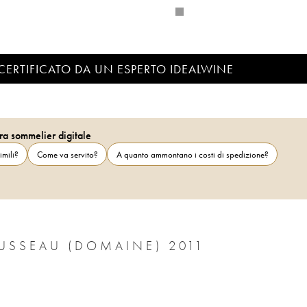
CERTIFICATO DA UN ESPERTO IDEALWINE
ra sommelier digitale
imili?
Come va servito?
A quanto ammontano i costi di spedizione?
SSEAU (DOMAINE) 2011