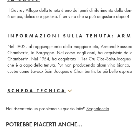
Il Gevrey Village della tenuta è uno dei punti di riferimento della de
è ampio, delicato e gustoso. È un vino che si può degustare dopo 4
INFORMAZIONI SULLA TENUTA: AR
Nel 1902, al raggiungimento della maggiore età, Armand Roussea
Chambertin, in Borgogna. Nel corso degli anni, ha acquistato del
Chambertin. Nel 1954, ha acquistato il 1er Cru Clos-Saint-Jacques a
che è a capo della tenuta. Pur non producendo alcun vino bianco, 
cuvée come Lavaux Saint Jacques e Chambertin. Le più belle espressi
SCHEDA TECNICA
Hai riscontrato un problema su questo lotto?
Segnalacelo
POTREBBE PIACERTI ANCHE…