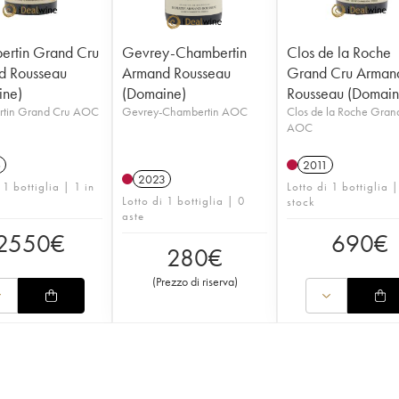
rtin Grand Cru
Gevrey-Chambertin
Clos de la Roche
d Rousseau
Armand Rousseau
Grand Cru Arman
ine)
(Domaine)
Rousseau (Domain
tin Grand Cru AOC
Gevrey-Chambertin AOC
Clos de la Roche Gran
AOC
6
2011
2023
 1 bottiglia | 1 in
Lotto di 1 bottiglia |
Lotto di 1 bottiglia | 0
stock
aste
2550
€
690
€
280
€
(
Prezzo di riserva
)