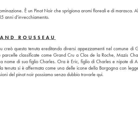
nominazione. È un Pinot Noir che sprigiona aromi floreali e di marasca. Al
-15 anni d’invecchiamento.
MAND ROUSSEAU
u creò questa tenuta ereditando diversi appezzamenti nel comune di 
le parcelle classificate come Grand Cru a Clos de la Roche, Mazis Cha
 nome di suo figlio Charles. Ora è Eric, figlio di Charles e nipote di A
la tenuta si è affermata come una delle icone della Borgogna con legge
oni del pinot noir possiamo senza dubbio trovarle qui.