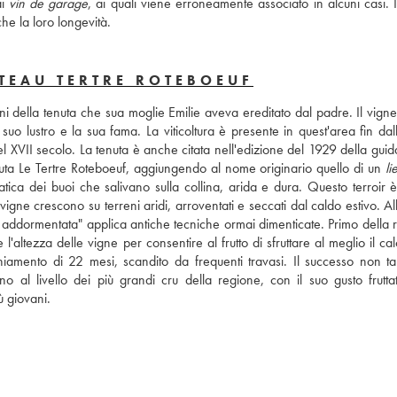
i 
vin de garage
, ai quali viene erroneamente associato in alcuni casi. I 
he la loro longevità.
TEAU TERTRE ROTEBOEUF
ni della tenuta che sua moglie Emilie aveva ereditato dal padre. Il vigne
o lustro e la sua fama. La viticoltura è presente in quest'area fin dall
el XVII secolo. La tenuta è anche citata nell'edizione del 1929 della guida
enuta Le Tertre Roteboeuf, aggiungendo al nome originario quello di un 
li
fatica dei buoi che salivano sulla collina, arida e dura. Questo terroir è
gne crescono su terreni aridi, arroventati e seccati dal caldo estivo. All
a addormentata" applica antiche tecniche ormai dimenticate. Primo della r
'altezza delle vigne per consentire al frutto di sfruttare al meglio il cal
hiamento di 22 mesi, scandito da frequenti travasi. Il successo non ta
o al livello dei più grandi cru della regione, con il suo gusto fruttat
ù giovani.