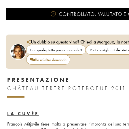
CONTROLLATO, VALUTATO E 
Un dubbio su questo vino? Chiedi a Margaux, la nost
Con quale piatto posso abbinarlo?
Puoi consigliarmi dei vini s
Ho un'altra domanda
PRESENTAZIONE
CHÂTEAU TERTRE ROTEBOEUF 2011
LA CUVÉE
François Mitjavile tiene molto a preservare l’impronta del suo terr