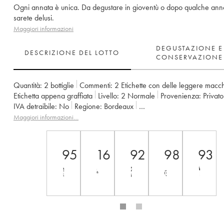
Ogni annata è unica. Da degustare in gioventù o dopo qualche ann
sarete delusi.
Maggiori informazioni
DEGUSTAZIONE E
DESCRIZIONE DEL LOTTO
CONSERVAZIONE
Quantità:
2 bottiglie
Commenti:
2 Etichette con delle leggere macc
Etichetta appena graffiata
Livello:
2
Normale
Provenienza:
privato
IVA detraibile:
no
Regione:
Bordeaux
Denominazione:
Saint-Émilion Grand Cru
Maggiori informazioni…
Proprietario:
François et Emilie Mitjiavile
95
16
92
98
93