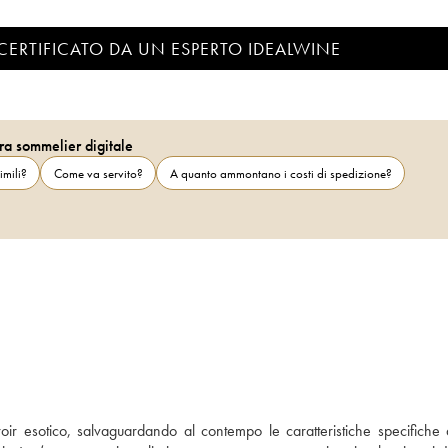
CERTIFICATO DA UN ESPERTO IDEALWINE
ra sommelier digitale
imili?
Come va servito?
A quanto ammontano i costi di spedizione?
oir esotico, salvaguardando al contempo le caratteristiche specifiche d