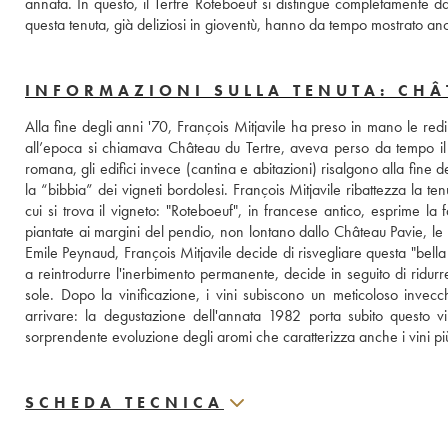
annata. In questo, il Tertre Roteboeuf si distingue completamente da
questa tenuta, già deliziosi in gioventù, hanno da tempo mostrato anc
INFORMAZIONI SULLA TENUTA: CHÂ
Alla fine degli anni '70, François Mitjavile ha preso in mano le redi
all’epoca si chiamava Château du Tertre, aveva perso da tempo il su
romana, gli edifici invece (cantina e abitazioni) risalgono alla fine d
la “bibbia” dei vigneti bordolesi. François Mitjavile ribattezza la t
cui si trova il vigneto: "Roteboeuf", in francese antico, esprime la 
piantate ai margini del pendio, non lontano dallo Château Pavie, le vi
Emile Peynaud, François Mitjavile decide di risvegliare questa "bell
a reintrodurre l'inerbimento permanente, decide in seguito di ridurre l
sole. Dopo la vinificazione, i vini subiscono un meticoloso invecc
arrivare: la degustazione dell'annata 1982 porta subito questo vin
sorprendente evoluzione degli aromi che caratterizza anche i vini pi
SCHEDA TECNICA