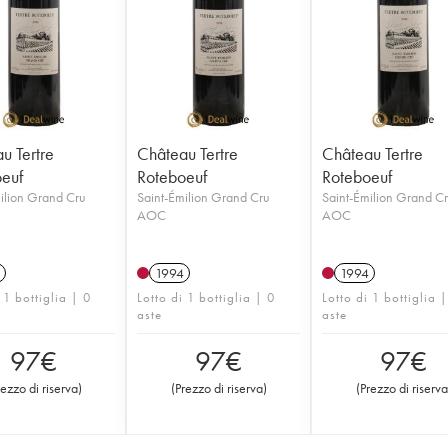
u Tertre
Château Tertre
Château Tertre
euf
Roteboeuf
Roteboeuf
ilion Grand Cru
Saint-Émilion Grand Cru
Saint-Émilion Grand C
AOC
AOC
1994
1994
 1 bottiglia | 0
Lotto di 1 bottiglia | 0
Lotto di 1 bottiglia 
aste
aste
97
€
97
€
97
€
rezzo di riserva
)
(
Prezzo di riserva
)
(
Prezzo di riserva