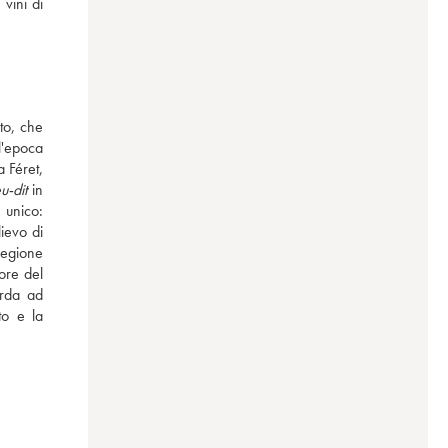
vini di 
to, che 
'epoca 
 Féret, 
eu-dit
 in 
 unico: 
ievo di 
egione 
ore del 
rda ad 
o e la 