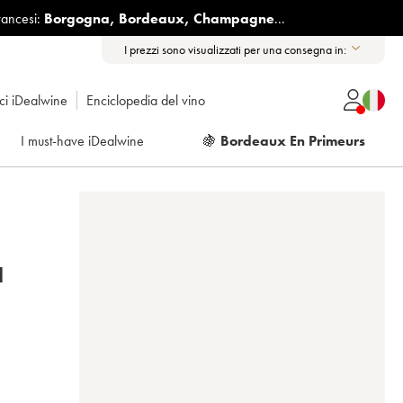
rancesi:
Borgogna
,
Bordeaux
,
Champagne
...
I prezzi sono visualizzati per una consegna in:
ici iDealwine
Enciclopedia del vino
I must-have iDealwine
🍇
Bordeaux En Primeurs
 2011