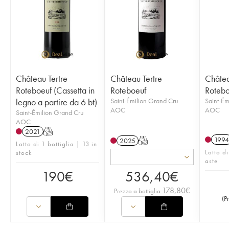
Château Tertre
Château Tertre
Châtea
Roteboeuf (Cassetta in
Roteboeuf
Rotebo
legno a partire da 6 bt)
Saint-Émilion Grand Cru
Saint-Ém
AOC
AOC
Saint-Émilion Grand Cru
AOC
2021
T
1994
2025
T
Lotto di 1 bottiglia | 13 in
Lotto di
stock
aste
190
€
536,40
€
178,80
€
Prezzo a bottiglia
(
P