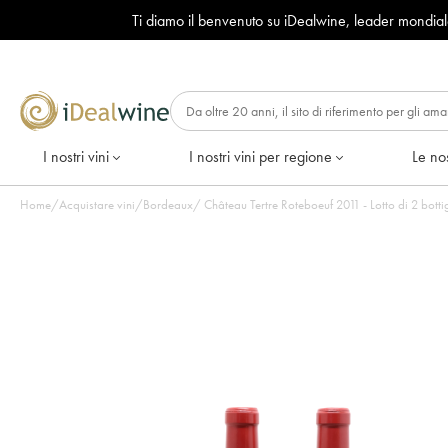
Ti diamo il benvenuto su iDealwine, leader mondia
I nostri vini
I nostri vini per regione
Le nos
Home
/
Acquistare vini
/
Bordeaux
/
Château Tertre Roteboeuf 2011 - Lotto di 2 bo