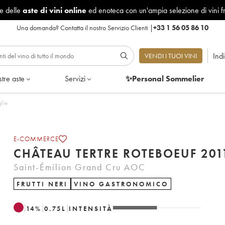
le delle
aste di vini online
ed enoteca con un'ampia selezione di vini f
Una domanda?
Contatta il nostro Servizio Clienti
|
+33 1 56 05 86 10
Ind
VENDI I TUOI VINI
tre aste
Servizi
✨Personal Sommelier
ttiglie
E-COMMERCE
CHÂTEAU TERTRE ROTEBOEUF
Saint-Émilion Grand Cru AOC
FRUTTI NERI
VINO GASTRONOMICO
14
%
0.75
L
INTENSITÀ