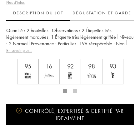
Plus d'infos
DESCRIPTION DU LOT
DÉGUSTATION ET GARDE
Quantité :
2 bouteilles
Observations :
2 Étiquettes très
légèrement marquées
,
1 Étiquette très légèrement griffée
Niveau
:
2
Normal
Provenance :
particulier
TVA récupérable :
non
Région :
Bordeaux
Appellation :
Saint-Émilion Grand Cru
En savoir plus...
Propriétaire :
François et Emilie Mitjiavile
95
16
92
98
93
CONTRÔLÉ, EXPERTISÉ & CERTIFIÉ PAR
IDEALWINE