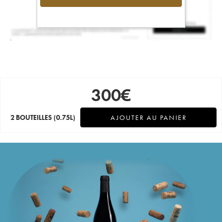
300
€
2 BOUTEILLES
(0.75L)
AJOUTER AU PANIER