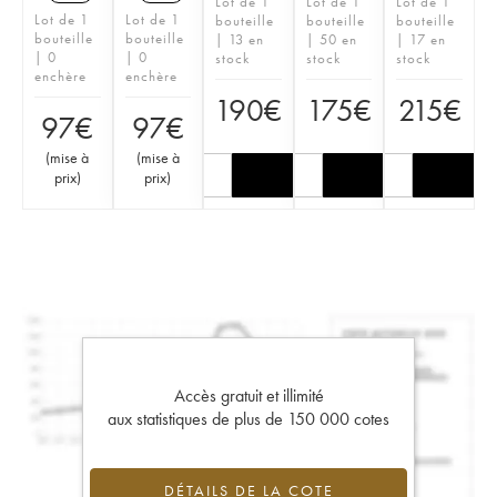
Lot de 1
Lot de 1
Lot de 1
Lot de 1
Lot de 1
bouteille
bouteille
bouteille
bouteille
bouteille
| 13 en
| 50 en
| 17 en
| 0
| 0
stock
stock
stock
enchère
enchère
190
€
175
€
215
€
97
€
97
€
(
mise à
(
mise à
prix
)
prix
)
Accès gratuit et illimité
aux statistiques de plus de 150 000 cotes
DÉTAILS DE LA COTE