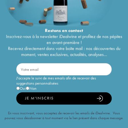
Restons en
contact
Inscrivez-vous à la newsletter iDealwine et profitez de nos pépites
en avant-première !
Recevez directement dans votre boîte mail : nos découvertes du
moment, ventes exclusives, actualités, analyses...
J'accepte le suivi de mes emails afin de recevoir des
suggestions personnalisées
Oui
Non
JE M'INSCRIS
En vous inscrivant, vous acceptez de recevoir les emails de iDealwine. Vous
pouvez vous désabonner à tout moment via le lien présent dans chaque message.