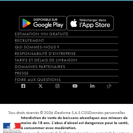
ESTIMATION VIN GRATUITE
RECRUTEMENT
QUI SOMMES-NOUS ?
RESPONSABILITÉ D'ENTREPRISE
TARIFS ET DÉLAIS DE LIVRAISON
DOMAINES PARTENAIRES
PRESSE
FOIRE AUX QUESTIONS
Tous droits réservés © 2026 iDealwine S.A.S.
CGS
Données personnelles
Interdiction de vente de boissons alcooliques aux mineurs de
moins de 18 ans. L'abus d'alcool est dangereux pour la santé,
à consommer avec modération.
La preuve de majorité de l'acheteur est exigée au moment de la vente en