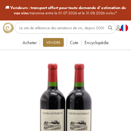
🚚
Vendeurs :
transport offert pour toute demande d’estimation de
vos vins
transmise entre le 01.07.2026 et le 31.08.2026 inclus*
Acheter
Cote
Encyclopédie
VENDRE