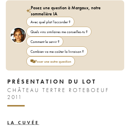
Posez une question à Margaux, notre
sommelière IA
Avec quel plat l'accorder ?
Quels vins similaires me conseilles-tu ?
Comment le servir ?
Combien va me coûter la livraison ?
Poser une autre question
PRÉSENTATION DU LOT
CHÂTEAU TERTRE ROTEBOEUF
2011
LA CUVÉE