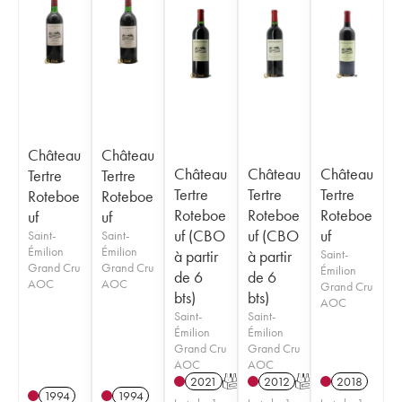
Château
Château
Château
Château
Château
Tertre
Tertre
Tertre
Tertre
Tertre
Roteboe
Roteboe
Roteboe
Roteboe
Roteboe
uf
uf
uf (CBO
uf (CBO
uf
Saint-
Saint-
Émilion
Émilion
à partir
à partir
Saint-
Grand Cru
Grand Cru
Émilion
de 6
de 6
AOC
AOC
Grand Cru
bts)
bts)
AOC
Saint-
Saint-
Émilion
Émilion
Grand Cru
Grand Cru
AOC
AOC
2021
T
2012
T
2018
1994
1994