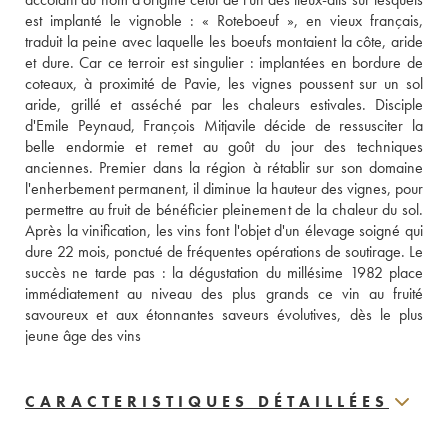
est implanté le vignoble : « Roteboeuf », en vieux français, 
traduit la peine avec laquelle les boeufs montaient la côte, aride 
et dure. Car ce terroir est singulier : implantées en bordure de 
coteaux, à proximité de Pavie, les vignes poussent sur un sol 
aride, grillé et asséché par les chaleurs estivales. Disciple 
d'Emile Peynaud, François Mitjavile décide de ressusciter la 
belle endormie et remet au goût du jour des techniques 
anciennes. Premier dans la région à rétablir sur son domaine 
l'enherbement permanent, il diminue la hauteur des vignes, pour 
permettre au fruit de bénéficier pleinement de la chaleur du sol. 
Après la vinification, les vins font l'objet d'un élevage soigné qui 
dure 22 mois, ponctué de fréquentes opérations de soutirage. Le 
succès ne tarde pas : la dégustation du millésime 1982 place 
immédiatement au niveau des plus grands ce vin au fruité 
savoureux et aux étonnantes saveurs évolutives, dès le plus 
jeune âge des vins
CARACTERISTIQUES DÉTAILLÉES