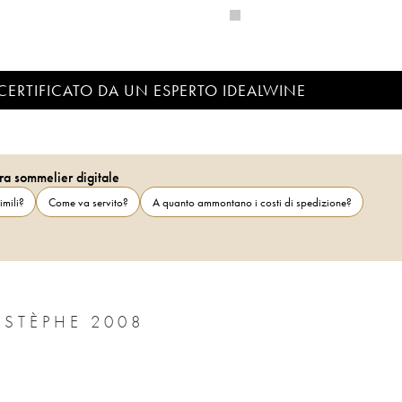
CERTIFICATO DA UN ESPERTO IDEALWINE
ra sommelier digitale
imili?
Come va servito?
A quanto ammontano i costi di spedizione?
ESTÈPHE 2008