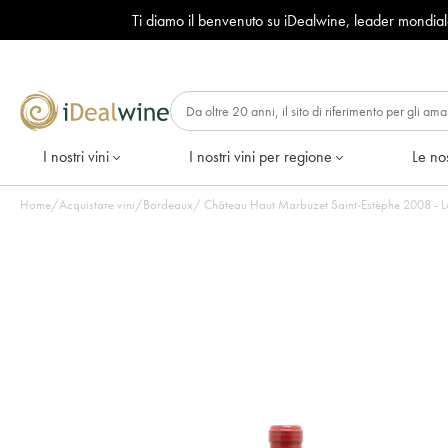
Ti diamo il benvenuto su iDealwine, leader mondia
I nostri vini
I nostri vini per regione
Le nos
Home
/
Acquistare vini
/
Bordeaux
/
Château Haut Marbuzet Saint-Estèphe 2008 - Lot