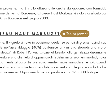
ui proviene, ma è molto affascinante anche da giovane, con formidabil
none dei vini di Bordeaux, Château Haut Marbuzet è stato classificato co
ei Crus Bourgeois nel giugno 2003.
ÂTEAU HAUT MARBUZET
★ Tenuta partner
. Il vigneto si trova in posizione ideale, su pendii di 
graves
, quindi sab
nte nell’assemblaggio (40%) conferisce ai vini una straordinaria morbi
ordeaux” di Robert Parker. Grazie al talento, alla gentilezza disarmante 
are una clientela di appassionati fedelissimi ai suoi vini morbidi, roton
ascia niente al caso. Le uve sono vendemmiate manualmente solo quand
lizzata in vasche termoregolate in cemento o in legno, in cui la tradizi
 anno e mezzo. Ogni anno l’azienda produce circa 360.000 bottiglie.