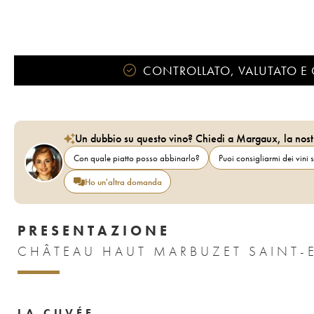
CONTROLLATO, VALUTATO E 
Un dubbio su questo vino? Chiedi a Margaux, la nost
Con quale piatto posso abbinarlo?
Puoi consigliarmi dei vini s
Ho un'altra domanda
PRESENTAZIONE
CHÂTEAU HAUT MARBUZET SAINT-
LA CUVÉE