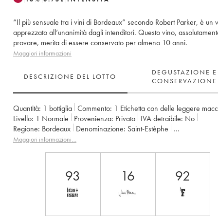
“Il più sensuale tra i vini di Bordeaux” secondo Robert Parker, è un 
apprezzato all’unanimità dagli intenditori. Questo vino, assolutamen
provare, merita di essere conservato per almeno 10 anni.
Maggiori informazioni
DEGUSTAZIONE E
DESCRIZIONE DEL LOTTO
CONSERVAZIONE
Quantità:
1 bottiglia
Commento:
1 Etichetta con delle leggere mac
Livello:
1
Normale
Provenienza:
privato
IVA detraibile:
no
Regione:
Bordeaux
Denominazione:
Saint-Estèphe
Proprietario:
Henri Duboscq
Maggiori informazioni…
93
16
92