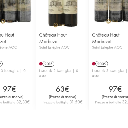
au Haut
Château Haut
Château Haut
zet
Marbuzet
Marbuzet
stèphe AOC
Saint-Estèphe AOC
Saint-Estèphe AOC
9
2015
2009
 3 bottiglie | 0
Lotto di 2 bottiglie | 0
Lotto di 3 bottiglie |
aste
aste
97
€
63
€
97
€
rezzo di riserva
)
(
Prezzo di riserva
)
(
Prezzo di riserva
32,33
€
31,50
€
32
a bottiglia
Prezzo a bottiglia
Prezzo a bottiglia