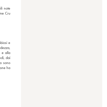
i note 
me Cru 
biosi e 
dezza, 
e alla 
di, dai 
o sono 
one ha 