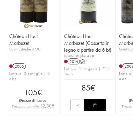
Château Haut
Château Haut
Châte
Marbuzet
Marbuzet (Cassetta in
Marbu
Saint-Estèphe AOC
legno a partire da 6 bt)
Saint-E
Saint-Estèphe AOC
2014
T
2005
200
Lotto di 1 magnum | 21 in
Lotto di 2 bottiglie | 0
Lotto di
stock
aste
aste
85
€
105
€
(
Prezzo di riserva
)
(
P
52,50
€
Prezzo a bottiglia
Prezzo 