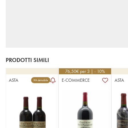
PRODOTTI SIMILI
76,50
€
per 3 | - 10%
ASTA
E-COMMERCE
ASTA
IVA detraibile