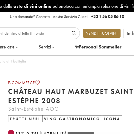
le delle
aste di vini online
ed enoteca con un'ampia selezione di vini f
Una domanda?
Contatta il nostro Servizio Clienti
|
+33 1 56 05 86 10
Ind
VENDI I TUOI VINI
tre aste
Servizi
✨Personal Sommelier
to di 1 bottiglia
E-COMMERCE
CHÂTEAU HAUT MARBUZET SAINT
ESTÈPHE 2008
Saint-Estèphe AOC
FRUTTI NERI
VINO GASTRONOMICO
ICONA
13
%
0.75
L
INTENSITÀ