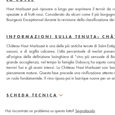
Haut Marbuzet può riposare a lungo per esprimere il terroir da c
speziate e di frutti rossi. Considerato da alcuni come il più borgog
Bourgeois Exceptionnel durante la revisione della classificazione d
INFORMAZIONI SULLA TENUTA: CH
Château Haut Marbuzet è una delle più antiche tenute di Saint-Estèphe
sassosi, e di argilla calcarea. L’alta percentuale di merlot prese
all’origine della definizione lusinghiera di “vino più sensuale di B
grande accoglienza, nel tempo la famiglia Duboscq ha saputo conquist
tannini fusi e gli aromi intensi. Lo Château Haut Marbuzet non l
pienamente mature. Questa fase precede una vinificazione attenta rea
un ruolo fondamentale. Il vino riposa poi in barrique nuove per un
SCHEDA TECNICA
Hai riscontrato un problema su questo lotto?
Segnalacelo