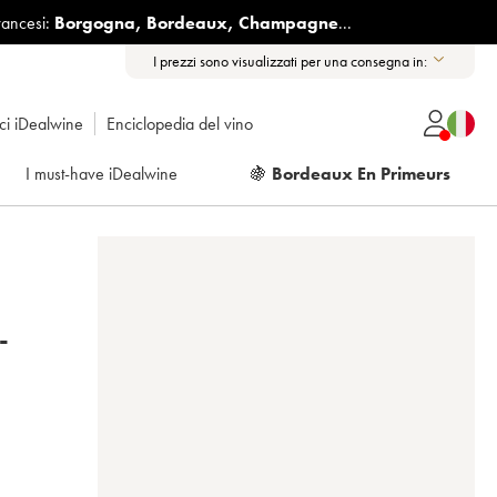
rancesi:
Borgogna
,
Bordeaux
,
Champagne
...
I prezzi sono visualizzati per una consegna in:
ici iDealwine
Enciclopedia del vino
I must-have iDealwine
🍇
Bordeaux En Primeurs
-