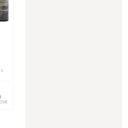
 0
)
,33
€