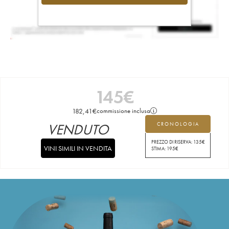
145
€
182,41
€
commissione inclusa
VENDUTO
CRONOLOGIA
PREZZO DI RISERVA:
135
€
VINI SIMILI IN VENDITA
STIMA:
195
€