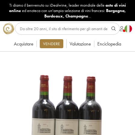
Ti diamo il benvenuto su iDealwine, leader mondiale delle
aste di vini
online
ed enoteca con un'ampia selezione di vini francesi:
Borgogna
,
Bordeaux
,
Champagne
...
Acquistare
Valutazione
Enciclopedia
VENDERE