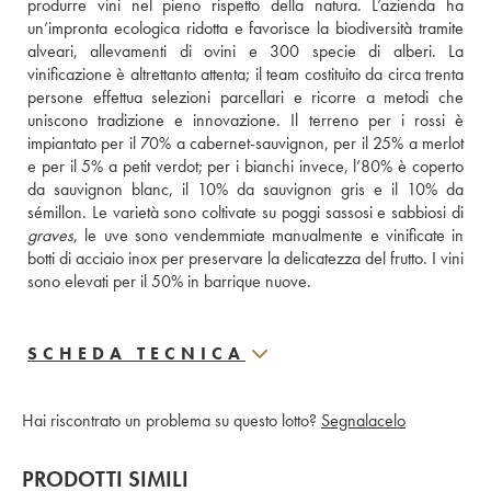
produrre vini nel pieno rispetto della natura. L’azienda ha 
un’impronta ecologica ridotta e favorisce la biodiversità tramite 
alveari, allevamenti di ovini e 300 specie di alberi. La 
vinificazione è altrettanto attenta; il team costituito da circa trenta 
persone effettua selezioni parcellari e ricorre a metodi che 
uniscono tradizione e innovazione. Il terreno per i rossi è 
impiantato per il 70% a cabernet-sauvignon, per il 25% a merlot 
e per il 5% a petit verdot; per i bianchi invece, l’80% è coperto 
da sauvignon blanc, il 10% da sauvignon gris e il 10% da 
graves
, le uve sono vendemmiate manualmente e vinificate in 
botti di acciaio inox per preservare la delicatezza del frutto. I vini 
sono elevati per il 50% in barrique nuove.
SCHEDA TECNICA
Hai riscontrato un problema su questo lotto?
Segnalacelo
PRODOTTI SIMILI