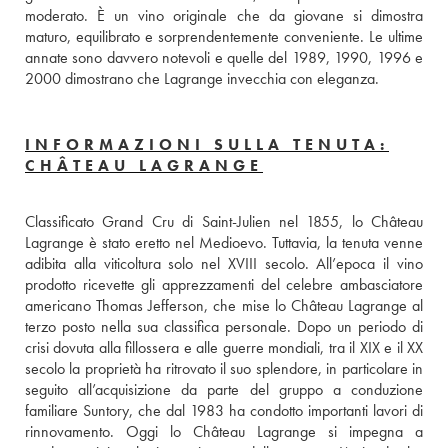
moderato. È un vino originale che da giovane si dimostra 
maturo, equilibrato e sorprendentemente conveniente. Le ultime 
annate sono davvero notevoli e quelle del 1989, 1990, 1996 e 
2000 dimostrano che Lagrange invecchia con eleganza.
INFORMAZIONI SULLA TENUTA:
CHÂTEAU LAGRANGE
Classificato Grand Cru di Saint-Julien nel 1855, lo Château 
Lagrange è stato eretto nel Medioevo. Tuttavia, la tenuta venne 
adibita alla viticoltura solo nel XVIII secolo. All’epoca il vino 
prodotto ricevette gli apprezzamenti del celebre ambasciatore 
americano Thomas Jefferson, che mise lo Château Lagrange al 
terzo posto nella sua classifica personale. Dopo un periodo di 
crisi dovuta alla fillossera e alle guerre mondiali, tra il XIX e il XX 
secolo la proprietà ha ritrovato il suo splendore, in particolare in 
seguito all’acquisizione da parte del gruppo a conduzione 
familiare Suntory, che dal 1983 ha condotto importanti lavori di 
rinnovamento. Oggi lo Château Lagrange si impegna a 