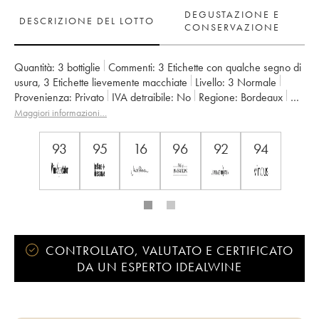
DEGUSTAZIONE E
DESCRIZIONE DEL LOTTO
CONSERVAZIONE
Quantità:
3 bottiglie
Commenti:
3 Etichette con qualche segno di
usura
,
3 Etichette lievemente macchiate
Livello:
3
Normale
Provenienza:
privato
IVA detraibile:
no
Regione:
Bordeaux
Denominazione:
Saint-Julien
Maggiori informazioni…
Classificazione:
3ème Grand Cru Classé
Proprietario:
Suntory
93
95
16
96
92
94
CONTROLLATO, VALUTATO E CERTIFICATO
DA UN ESPERTO IDEALWINE