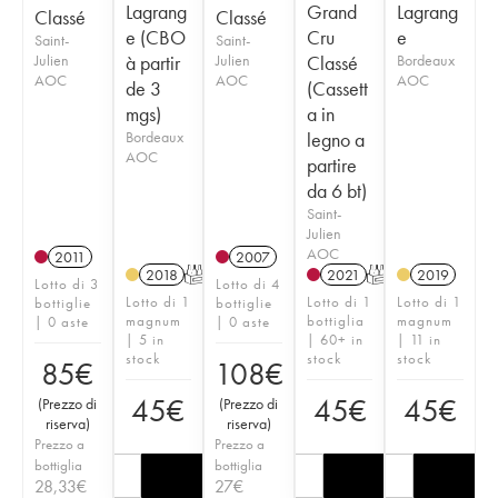
Lagrang
Grand
Lagrang
Classé
Classé
e (CBO
Cru
e
Saint-
Saint-
Julien
à partir
Julien
Classé
Bordeaux
AOC
AOC
AOC
de 3
(Cassett
mgs)
a in
Bordeaux
legno a
AOC
partire
da 6 bt)
Saint-
Julien
AOC
2011
2007
2018
T
2021
T
2019
Lotto di 3
Lotto di 4
Lotto di 1
Lotto di 1
Lotto di 1
bottiglie
bottiglie
magnum
bottiglia
magnum
| 0 aste
| 0 aste
| 5 in
| 60+ in
| 11 in
stock
stock
stock
85
€
108
€
45
€
45
€
45
€
(
Prezzo di
(
Prezzo di
riserva
)
riserva
)
Prezzo a
Prezzo a
bottiglia
bottiglia
28,33
€
27
€