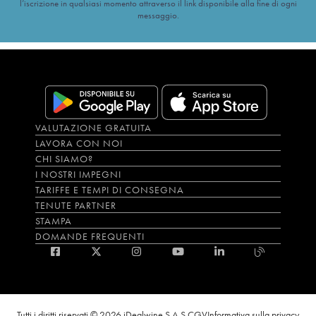
l’iscrizione in qualsiasi momento attraverso il link disponibile alla fine di ogni
messaggio.
VALUTAZIONE GRATUITA
LAVORA CON NOI
CHI SIAMO?
I NOSTRI IMPEGNI
TARIFFE E TEMPI DI CONSEGNA
TENUTE PARTNER
STAMPA
DOMANDE FREQUENTI
Tutti i diritti riservati © 2026 iDealwine S.A.S.
CGV
Informativa sulla privacy