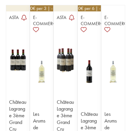
40,50
€
per 3 | - 10%
40,50
€
per 6 | - 10%
ASTA
E-
ASTA
E-
E-
COMMERCE
COMMERCE
COMMERCE
Château
Château
Lagrang
Lagrang
Les
Château
Les
e 3ème
e 3ème
Arums
Lagrang
Arums
Grand
Grand
de
e 3ème
de
Cru
Cru