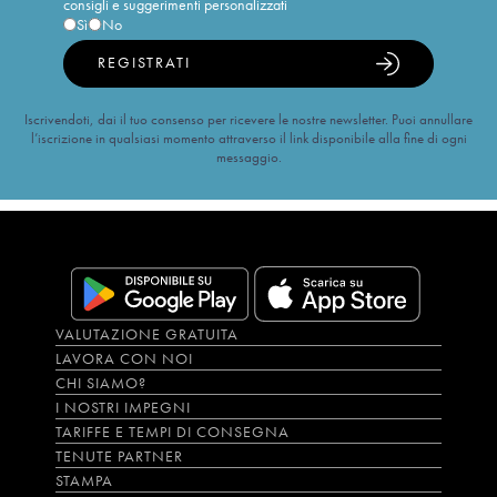
consigli e suggerimenti personalizzati
Sì
No
REGISTRATI
Iscrivendoti, dai il tuo consenso per ricevere le nostre newsletter. Puoi annullare
l’iscrizione in qualsiasi momento attraverso il link disponibile alla fine di ogni
messaggio.
VALUTAZIONE GRATUITA
LAVORA CON NOI
CHI SIAMO?
I NOSTRI IMPEGNI
TARIFFE E TEMPI DI CONSEGNA
TENUTE PARTNER
STAMPA