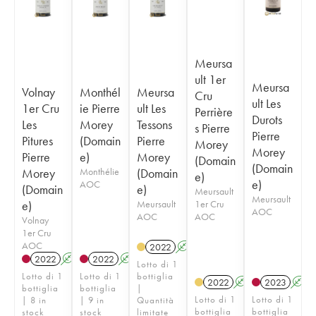
Meursa
ult 1er
Meursa
Volnay
Monthél
Meursa
Cru
ult Les
1er Cru
ie Pierre
ult Les
Perrière
Durots
Les
Morey
Tessons
s Pierre
Pierre
Pitures
(Domain
Pierre
Morey
Morey
Pierre
e)
Morey
(Domain
(Domain
Morey
Monthélie
(Domain
e)
e)
AOC
(Domain
e)
Meursault
Meursault
e)
Meursault
1er Cru
AOC
AOC
AOC
Volnay
1er Cru
AOC
2022
A
S
2022
A
2022
A
S
Lotto di 1
Lotto di 1
Lotto di 1
bottiglia
2022
A
S
2023
A
bottiglia
bottiglia
|
Lotto di 1
Lotto di 1
| 8 in
| 9 in
Quantità
bottiglia
bottiglia
stock
stock
limitate