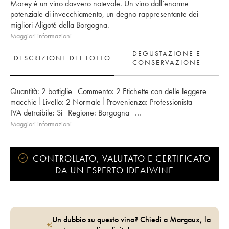
Morey è un vino davvero notevole. Un vino dall’enorme
potenziale di invecchiamento, un degno rappresentante dei
migliori Aligoté della Borgogna.
Maggiori informazioni
DEGUSTAZIONE E
DESCRIZIONE DEL LOTTO
CONSERVAZIONE
Quantità:
2 bottiglie
Commento:
2 Etichette con delle leggere
macchie
Livello:
2
Normale
Provenienza:
professionista
IVA detraibile:
sì
Regione:
Borgogna
Denominazione:
Bourgogne Aligoté
Maggiori informazioni…
Proprietario:
Pierre Morey (Domaine)
CONTROLLATO, VALUTATO E CERTIFICATO
DA UN ESPERTO IDEALWINE
Un dubbio su questo vino? Chiedi a Margaux, la