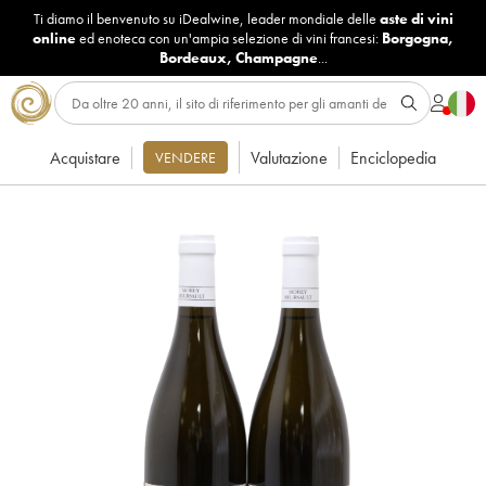
Ti diamo il benvenuto su iDealwine, leader mondiale delle
aste di vini
online
ed enoteca con un'ampia selezione di vini francesi:
Borgogna
,
Bordeaux
,
Champagne
...
Acquistare
Valutazione
Enciclopedia
VENDERE