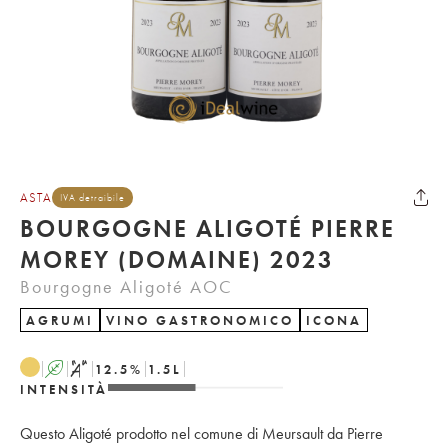
ASTA
IVA detraibile
BOURGOGNE ALIGOTÉ PIERRE
MOREY (DOMAINE) 2023
Bourgogne Aligoté AOC
AGRUMI
VINO GASTRONOMICO
ICONA
A
S
12.5
%
1.5
L
INTENSITÀ
Questo Aligoté prodotto nel comune di Meursault da Pierre