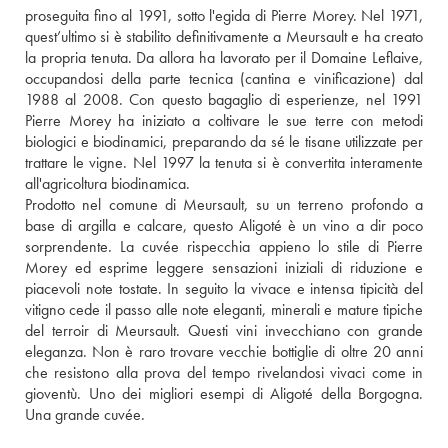
proseguita fino al 1991, sotto l'egida di Pierre Morey. Nel 1971, 
quest’ultimo si è stabilito definitivamente a Meursault e ha creato 
la propria tenuta. Da allora ha lavorato per il Domaine Leflaive, 
occupandosi della parte tecnica (cantina e vinificazione) dal 
1988 al 2008. Con questo bagaglio di esperienze, nel 1991 
Pierre Morey ha iniziato a coltivare le sue terre con metodi 
biologici e biodinamici, preparando da sé le tisane utilizzate per 
trattare le vigne. Nel 1997 la tenuta si è convertita interamente 
all'agricoltura biodinamica. 
Prodotto nel comune di Meursault, su un terreno profondo a 
base di argilla e calcare, questo Aligoté è un vino a dir poco 
sorprendente. La cuvée rispecchia appieno lo stile di Pierre 
Morey ed esprime leggere sensazioni iniziali di riduzione e 
piacevoli note tostate. In seguito la vivace e intensa tipicità del 
vitigno cede il passo alle note eleganti, minerali e mature tipiche 
del terroir di Meursault. Questi vini invecchiano con grande 
eleganza. Non è raro trovare vecchie bottiglie di oltre 20 anni 
che resistono alla prova del tempo rivelandosi vivaci come in 
gioventù. Uno dei migliori esempi di Aligoté della Borgogna. 
Una grande cuvée.