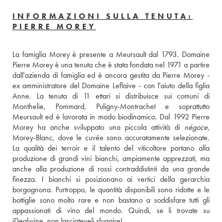
INFORMAZIONI SULLA TENUTA:
PIERRE MOREY
La famiglia Morey è presente a Meursault dal 1793. Domaine 
Pierre Morey è una tenuta che è stata fondata nel 1971 a partire 
dall'azienda di famiglia ed è ancora gestita da Pierre Morey - 
ex amministratore del Domaine Leflaive - con l'aiuto della figlia 
Anne. La tenuta di 11 ettari si distribuisce sui comuni di 
Monthelie, Pommard, Puligny-Montrachet e soprattutto 
Meursault ed è lavorata in modo biodinamico. Dal 1992 Pierre 
Morey ha anche sviluppato una piccola attività di 
négoce
, 
Morey-Blanc, dove le cuvée sono accuratamente selezionate. 
La qualità dei terroir e il talento del viticoltore portano alla 
produzione di grandi vini bianchi, ampiamente apprezzati, ma 
anche alla produzione di rossi contraddistinti da una grande 
finezza. I bianchi si posizionano ai vertici della gerarchia 
borgognona. Purtroppo, le quantità disponibili sono ridotte e le 
bottiglie sono molto rare e non bastano a soddisfare tutti gli 
appassionati di vino del mondo. Quindi, se li trovate su 
iDealwine, non lasciateveli sfuggire!