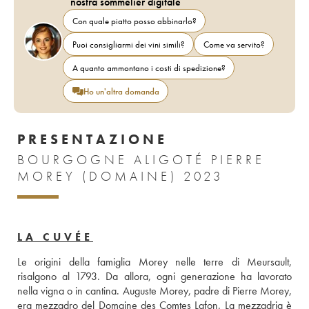
nostra sommelier digitale
Con quale piatto posso abbinarlo?
Puoi consigliarmi dei vini simili?
Come va servito?
A quanto ammontano i costi di spedizione?
Ho un'altra domanda
PRESENTAZIONE
BOURGOGNE ALIGOTÉ PIERRE
MOREY (DOMAINE) 2023
LA CUVÉE
Le origini della famiglia Morey nelle terre di Meursault, 
risalgono al 1793. Da allora, ogni generazione ha lavorato 
nella vigna o in cantina. Auguste Morey, padre di Pierre Morey, 
era mezzadro del Domaine des Comtes Lafon. La mezzadria è 