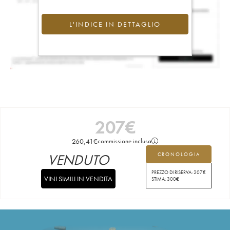
L'INDICE IN DETTAGLIO
207
€
260,41
€
commissione inclusa
VENDUTO
CRONOLOGIA
PREZZO DI RISERVA:
207
€
VINI SIMILI IN VENDITA
STIMA:
300
€