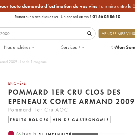
 pour toute demande d’estimation de vos vins
transmise entre le 
Retrait sur place
cliquez ici
|
Un conseil en vin ?
01 56 05 86 10
VENDRE MES VINS
Nos enchères
Services +
✨
Mon Som
Pommard 1er Cru Clos des Epeneaux Comte Armand 2009 - Lot de 1 magnum
ENCHÈRE
POMMARD 1ER CRU CLOS DES
EPENEAUX COMTE ARMAND 2009
Pommard 1er Cru AOC
FRUITS ROUGES
VIN DE GASTRONOMIE
A
14
%
1.5
L
INTENSITÉ