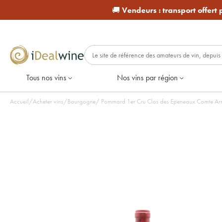
🚚
Vendeurs :
transport offert
Tous nos vins
Nos vins par région
Accueil
/
Acheter vins
/
Bourgogne
/