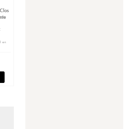
Clos
mte
C
3 en