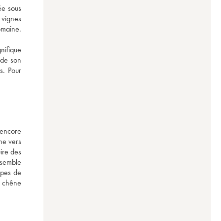
e sous 
vignes 
maine. 
ifique 
de son 
. Pour 
encore 
ne vers 
ire des 
semble 
pes de 
 chêne 