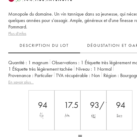
Monopole du domaine. Un vin tannique dans sa jeunesse, qui néces
quelques années pour s'assagir. Ample, généreux et d'une finesse r
Pommard.
Plus d'infos
DESCRIPTION DU LOT
DÉGUSTATION ET GA
Quantité :
1 magnum
Observations :
1 Étiquette très légèrement 
1 Étiquette très légèrement tachée
Niveau :
1
Normal
Provenance :
particulier
TVA récupérable :
non
Région :
Bourgog
Appellation :
Pommard
Classement :
1er Cru
En savoir plus...
Propriétaire :
Comte Armand
94
17.5
93/100
94