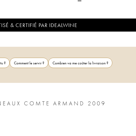
ISÉ & CERTIFIÉ PAR IDEALWINE
tu ?
Comment le servir ?
Combien va me coûter la livraison ?
POMMARD 1ER CRU CLOS DES EPENEAUX COMTE ARMAND 2009