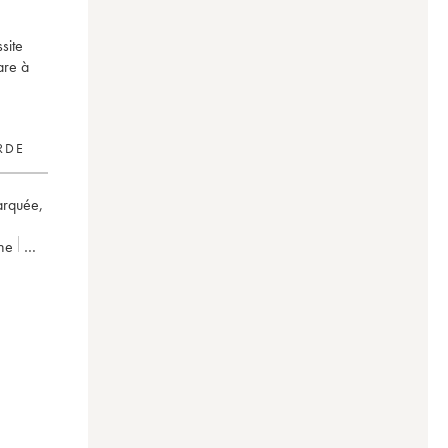
site
are à
RDE
marquée
,
ne