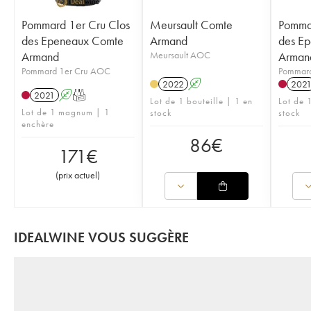
Pommard 1er Cru Clos
Meursault Comte
Pommar
des Epeneaux Comte
Armand
des E
Armand
Meursault AOC
Arman
Pommard 1er Cru AOC
Pommard
2022
A
202
2021
A
T
Lot de 1 bouteille | 1 en
Lot de 
Lot de 1 magnum | 1
stock
stock
enchère
86
€
171
€
(
prix actuel
)
IDEALWINE VOUS SUGGÈRE