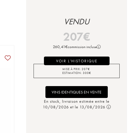
VENDU
207
€
260,41
€
commission incluse
VOIR L'HISTORIQUE
MISE À PRIX:
207
€
ESTIMATION:
300
€
VINS IDENTIQUES EN VENTE
En stock, livraison estimée entre le
10/08/2026 et le 13/08/2026