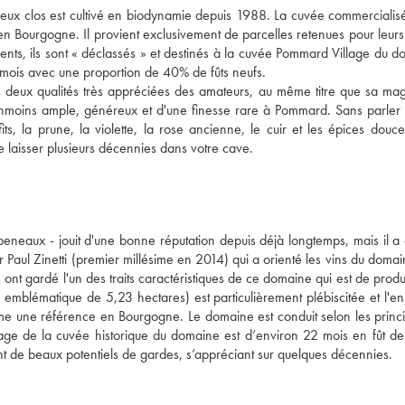
meux clos est cultivé en biodynamie depuis 1988. La cuvée commercialisé
n Bourgogne. Il provient exclusivement de parcelles retenues pour leurs 
ents, ils sont « déclassés » et destinés à la cuvée Pommard Village du do
ois avec une proportion de 40% de fûts neufs. 
, deux qualités très appréciées des amateurs, au même titre que sa magn
éanmoins ample, généreux et d'une finesse rare à Pommard. Sans parler 
ts, la prune, la violette, la rose ancienne, le cuir et les épices douces
le laisser plusieurs décennies dans votre cave.
aux - jouit d'une bonne réputation depuis déjà longtemps, mais il a 
 Paul Zinetti (premier millésime en 2014) qui a orienté les vins du domai
 ont gardé l'un des traits caractéristiques de ce domaine qui est de produ
emblématique de 5,23 hectares) est particulièrement plébiscitée et l'en
 une référence en Bourgogne. Le domaine est conduit selon les princi
levage de la cuvée historique du domaine est d’environ 22 mois en fût de
t de beaux potentiels de gardes, s’appréciant sur quelques décennies.