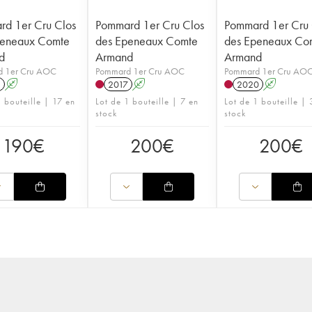
d 1er Cru Clos
Pommard 1er Cru Clos
Pommard 1er Cru 
peneaux Comte
des Epeneaux Comte
des Epeneaux Co
d
Armand
Armand
 1er Cru AOC
Pommard 1er Cru AOC
Pommard 1er Cru AO
1
A
2017
A
2020
A
1 bouteille | 17 en
Lot de 1 bouteille | 7 en
Lot de 1 bouteille | 
stock
stock
190
€
200
€
200
€