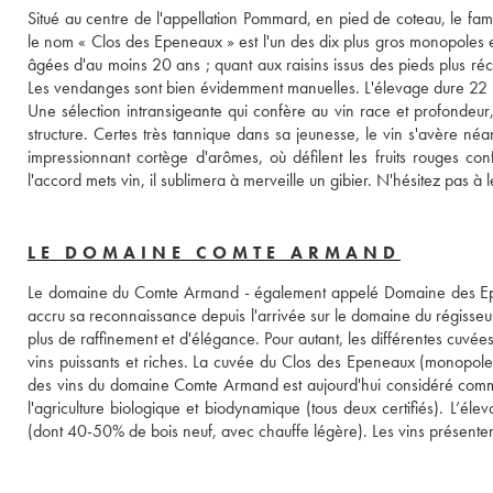
Situé au centre de l'appellation Pommard, en pied de coteau, le fa
le nom « Clos des Epeneaux » est l'un des dix plus gros monopoles e
âgées d'au moins 20 ans ; quant aux raisins issus des pieds plus réc
Les vendanges sont bien évidemment manuelles. L'élevage dure 22 m
Une sélection intransigeante qui confère au vin race et profondeur
structure. Certes très tannique dans sa jeunesse, le vin s'avère n
impressionnant cortège d'arômes, où défilent les fruits rouges confi
l'accord mets vin, il sublimera à merveille un gibier. N'hésitez pas à 
LE DOMAINE COMTE ARMAND
Le domaine du Comte Armand - également appelé Domaine des Epene
accru sa reconnaissance depuis l'arrivée sur le domaine du régisseur
plus de raffinement et d'élégance. Pour autant, les différentes cuvées
vins puissants et riches. La cuvée du Clos des Epeneaux (monopole 
des vins du domaine Comte Armand est aujourd'hui considéré comme
l'agriculture biologique et biodynamique (tous deux certifiés). L’é
(dont 40-50% de bois neuf, avec chauffe légère). Les vins présenten