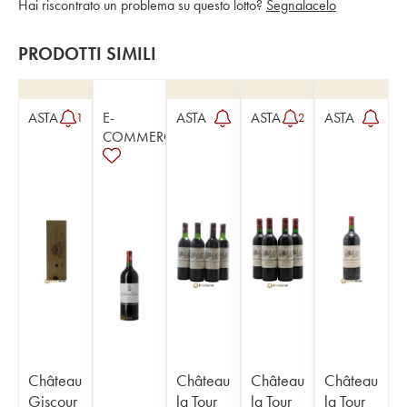
Hai riscontrato un problema su questo lotto?
Segnalacelo
PRODOTTI SIMILI
ASTA
E-
ASTA
ASTA
ASTA
1
2
COMMERCE
Château
Château
Château
Château
Giscour
la Tour
la Tour
la Tour