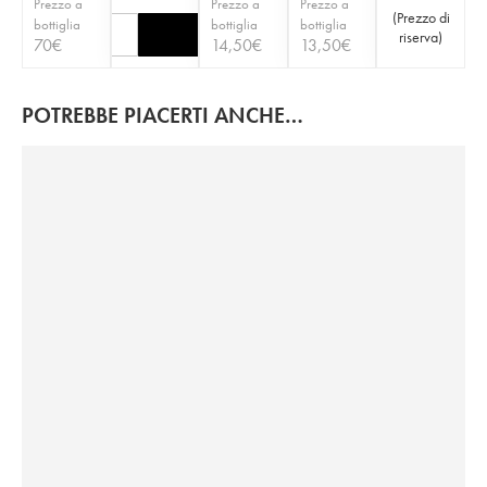
Prezzo a
Prezzo a
Prezzo a
(
Prezzo di
bottiglia
bottiglia
bottiglia
riserva
)
70
€
14,50
€
13,50
€
POTREBBE PIACERTI ANCHE…