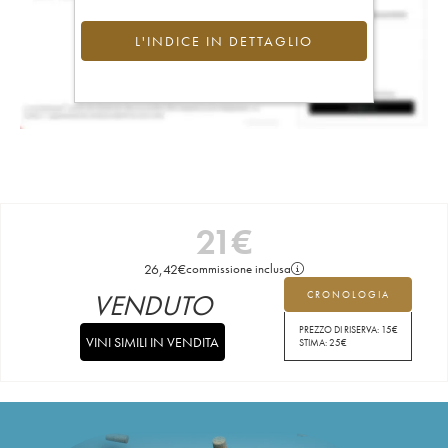
L'INDICE IN DETTAGLIO
21
€
26,42
€
commissione inclusa
VENDUTO
CRONOLOGIA
PREZZO DI RISERVA:
15
€
VINI SIMILI IN VENDITA
STIMA:
25
€