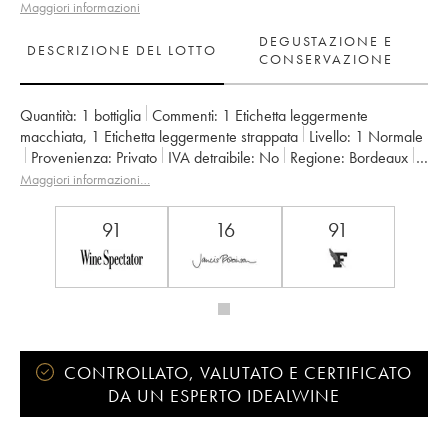
Maggiori informazioni
DEGUSTAZIONE E
DESCRIZIONE DEL LOTTO
CONSERVAZIONE
Quantità:
1 bottiglia
Commenti:
1 Etichetta leggermente
macchiata
,
1 Etichetta leggermente strappata
Livello:
1
Normale
Provenienza:
privato
IVA detraibile:
no
Regione:
Bordeaux
Denominazione:
Margaux
Classificazione:
Cru Bourgeois
Maggiori informazioni…
Proprietario:
SCEA la Tour de Mons
91
16
91
CONTROLLATO, VALUTATO E CERTIFICATO
DA UN ESPERTO IDEALWINE