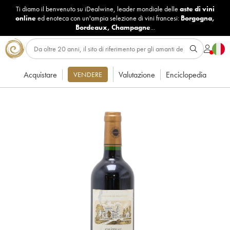
Ti diamo il benvenuto su iDealwine, leader mondiale delle
aste di vini
online
ed enoteca con un'ampia selezione di vini francesi:
Borgogna
,
Bordeaux
,
Champagne
...
Acquistare
Valutazione
Enciclopedia
VENDERE