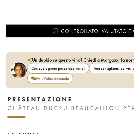
CONTROLLATO, VALUTATO E 
Un dubbio su questo vino? Chiedi a Margaux, la nost
Con quale piatto posso abbinarlo?
Puoi consigliarmi dei vini s
Ho un'altra domanda
PRESENTAZIONE
CHÂTEAU DUCRU BEAUCAILLOU 2È