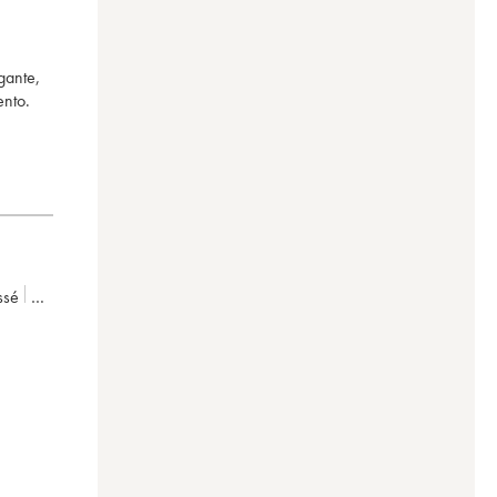
gante,
ento.
ssé