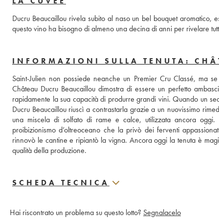
LA CUVÉE
Ducru Beaucaillou rivela subito al naso un bel bouquet aromatico, es
questo vino ha bisogno di almeno una decina di anni per rivelare tutt
INFORMAZIONI SULLA TENUTA: CHÂ
Saint-Julien non possiede neanche un Premier Cru Classé, ma se ci 
Château Ducru Beaucaillou dimostra di essere un perfetto ambascia
rapidamente la sua capacità di produrre grandi vini. Quando un sec
Ducru Beaucaillou riuscì a contrastarla grazie a un nuovissimo rimedi
una miscela di solfato di rame e calce, utilizzata ancora oggi. 
proibizionismo d’oltreoceano che la privò dei ferventi appassionat
rinnovò le cantine e ripiantò la vigna. Ancora oggi la tenuta è magi
qualità della produzione.
SCHEDA TECNICA
Hai riscontrato un problema su questo lotto?
Segnalacelo