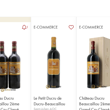
E-COMMERCE
E-COMMERCE
1
au Ducru
Le Petit Ducru de
Château Ducru
illou 2ème
Ducru-Beaucaillou
Beaucaillou 2èm
Cru Classé
Saint-Julien AOC
Grand Cru Classé