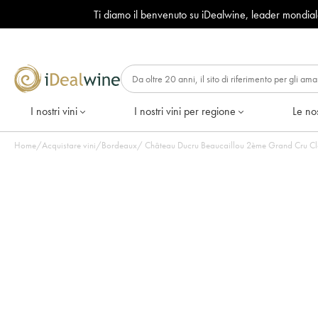
Ti diamo il benvenuto su iDealwine, leader mondia
I nostri vini
I nostri vini per regione
Le nos
Home
/
Acquistare vini
/
Bordeaux
/
Château Ducru Beaucaillou 2ème Grand Cru Clas