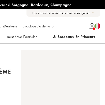
rancesi:
Borgogna
,
Bordeaux
,
Champagne
...
I prezzi sono visualizzati per una consegna in:
ici iDealwine
Enciclopedia del vino
I must-have iDealwine
🍇
Bordeaux En Primeurs
2ÈME