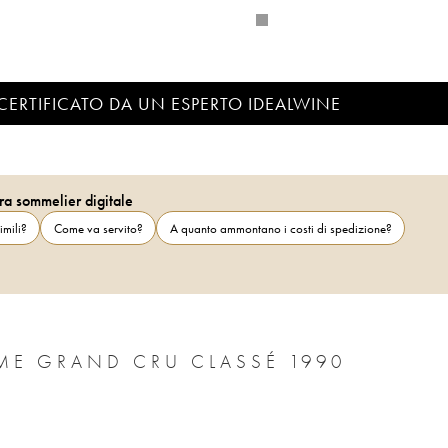
CERTIFICATO DA UN ESPERTO IDEALWINE
ra sommelier digitale
imili?
Come va servito?
A quanto ammontano i costi di spedizione?
ME GRAND CRU CLASSÉ 1990