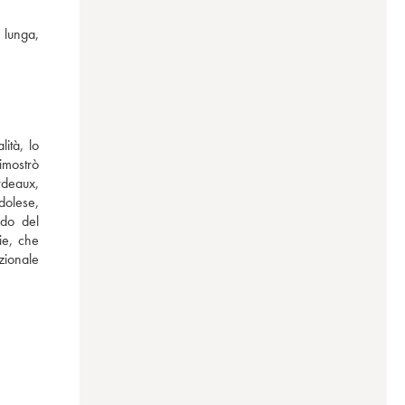
lunga, 
tà, lo 
mostrò 
deaux, 
dolese, 
do del 
e, che 
zionale 