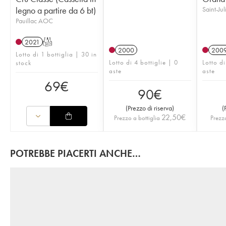
legno a partire da 6 bt)
Saint-Ju
Pauillac AOC
2021
T
2000
200
Lotto di 1 bottiglia | 30 in
Lotto di 4 bottiglie | 0
Lotto di
stock
aste
aste
69
€
90
€
(
Prezzo di riserva
)
(
22,50
€
Prezzo a bottiglia
Prezzo
POTREBBE PIACERTI ANCHE…