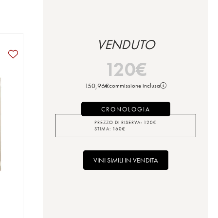
VENDUTO
120
€
150,96
€
commissione inclusa
CRONOLOGIA
PREZZO DI RISERVA:
120
€
STIMA:
160
€
VINI SIMILI IN VENDITA
e