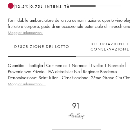
12.5
%
0.75
L
INTENSITÀ
Formidabile ambasciatore della sua denominazione, questo vino ele
fruttato e corposo, gode di un eccezionale potenziale di invecchiam
Maggiori informazioni
DEGUSTAZIONE E
DESCRIZIONE DEL LOTTO
CONSERVAZIONE
Quantità:
1 bottiglia
Commento:
1 Normale
Livello:
1
Normale
Provenienza:
privato
IVA detraibile:
no
Regione:
Bordeaux
Denominazione:
Saint-Julien
Classificazione:
2ème Grand Cru Cla
Proprietario:
Famille Borie
Maggiori informazioni…
91