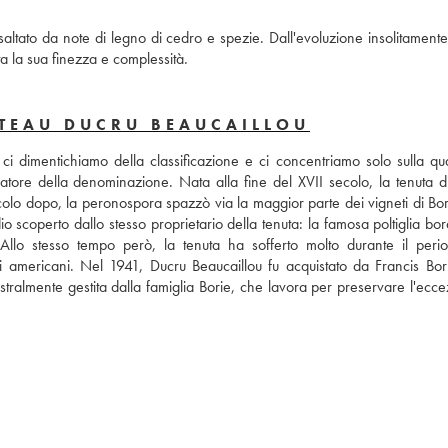
altato da note di legno di cedro e spezie. Dall'evoluzione insolitamente 
a la sua finezza e complessità.
TEAU DUCRU BEAUCAILLOU
dimentichiamo della classificazione e ci concentriamo solo sulla quali
tore della denominazione. Nata alla fine del XVII secolo, la tenuta di
olo dopo, la peronospora spazzò via la maggior parte dei vigneti di Bor
o scoperto dallo stesso proprietario della tenuta: la famosa poltiglia bor
Allo stesso tempo però, la tenuta ha sofferto molto durante il perio
i americani. Nel 1941, Ducru Beaucaillou fu acquistato da Francis Bori
stralmente gestita dalla famiglia Borie, che lavora per preservare l'ecce