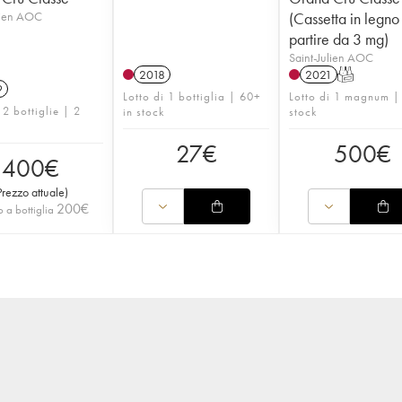
lien AOC
(Cassetta in legno
partire da 3 mg)
Saint-Julien AOC
2018
2021
T
9
Lotto di 1 bottiglia | 60+
Lotto di 1 magnum |
 2 bottiglie | 2
in stock
stock
27
€
500
€
400
€
Prezzo attuale
)
200
€
 a bottiglia