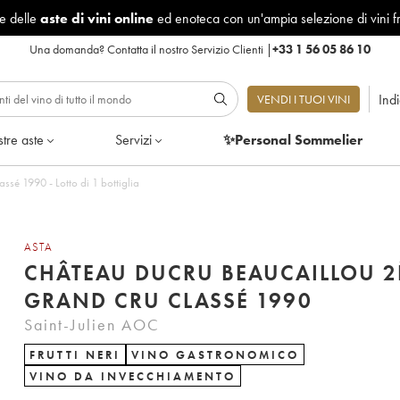
le delle
aste di vini online
ed enoteca con un'ampia selezione di vini f
Una domanda?
Contatta il nostro Servizio Clienti
|
+33 1 56 05 86 10
Ind
VENDI I TUOI VINI
tre aste
Servizi
✨Personal Sommelier
sé 1990 - Lotto di 1 bottiglia
ASTA
CHÂTEAU DUCRU BEAUCAILLOU 
GRAND CRU CLASSÉ 1990
Saint-Julien AOC
FRUTTI NERI
VINO GASTRONOMICO
VINO DA INVECCHIAMENTO