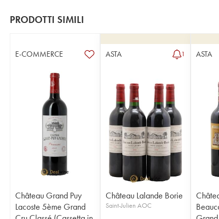
PRODOTTI SIMILI
E-COMMERCE
ASTA
ASTA
1
Château Grand Puy
Château Lalande Borie
Châte
Lacoste 5ème Grand
Saint-Julien AOC
Beauca
Cru Classé (Cassetta in
Grand 