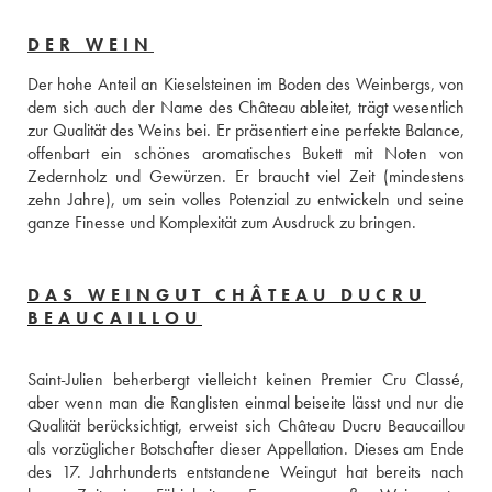
DER WEIN
Der hohe Anteil an Kieselsteinen im Boden des Weinbergs, von 
dem sich auch der Name des Château ableitet, trägt wesentlich 
zur Qualität des Weins bei. Er präsentiert eine perfekte Balance, 
offenbart ein schönes aromatisches Bukett mit Noten von 
Zedernholz und Gewürzen. Er braucht viel Zeit (mindestens 
zehn Jahre), um sein volles Potenzial zu entwickeln und seine 
ganze Finesse und Komplexität zum Ausdruck zu bringen.
DAS WEINGUT CHÂTEAU DUCRU
BEAUCAILLOU
Saint-Julien beherbergt vielleicht keinen Premier Cru Classé, 
aber wenn man die Ranglisten einmal beiseite lässt und nur die 
Qualität berücksichtigt, erweist sich Château Ducru Beaucaillou 
als vorzüglicher Botschafter dieser Appellation. Dieses am Ende 
des 17. Jahrhunderts entstandene Weingut hat bereits nach 