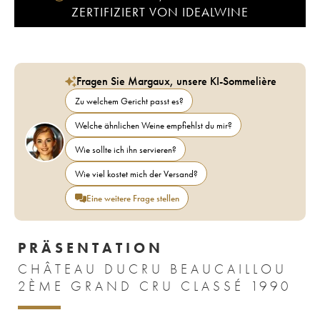
ZERTIFIZIERT VON IDEALWINE
Fragen Sie Margaux, unsere KI-Sommelière
Zu welchem Gericht passt es?
Welche ähnlichen Weine empfiehlst du mir?
Wie sollte ich ihn servieren?
Wie viel kostet mich der Versand?
Eine weitere Frage stellen
PRÄSENTATION
CHÂTEAU DUCRU BEAUCAILLOU
2ÈME GRAND CRU CLASSÉ 1990