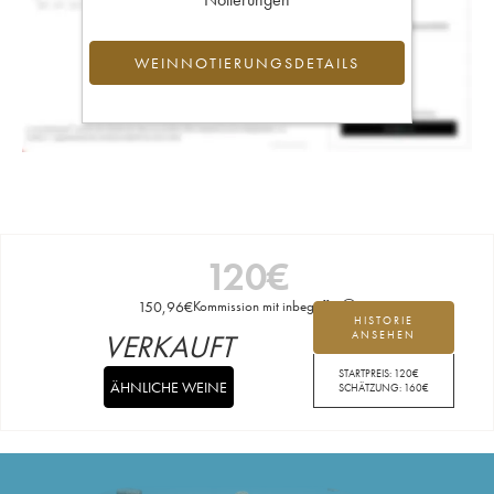
WEINNOTIERUNGSDETAILS
120
€
150,96
€
Kommission mit inbegriffen
HISTORIE
VERKAUFT
ANSEHEN
STARTPREIS:
120
€
ÄHNLICHE WEINE
SCHÄTZUNG:
160
€