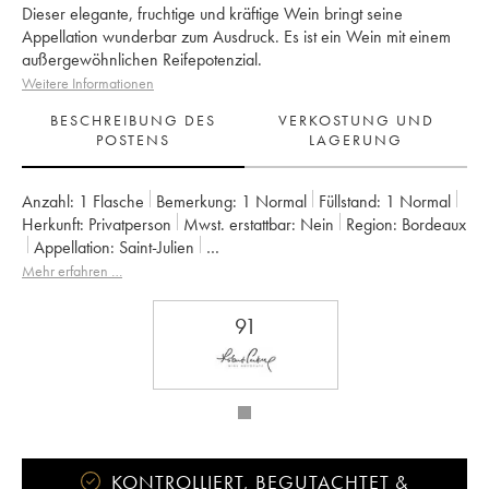
Dieser elegante, fruchtige und kräftige Wein bringt seine
Appellation wunderbar zum Ausdruck. Es ist ein Wein mit einem
außergewöhnlichen Reifepotenzial.
Weitere Informationen
BESCHREIBUNG DES
VERKOSTUNG UND
POSTENS
LAGERUNG
Anzahl:
1 Flasche
Bemerkung:
1 Normal
Füllstand:
1
Normal
Herkunft:
privatperson
Mwst. erstattbar:
nein
Region:
Bordeaux
Appellation:
Saint-Julien
Klassifizierung:
2ème Grand Cru Classé
Mehr erfahren …
Eigentümer:
Famille Borie
91
KONTROLLIERT, BEGUTACHTET &