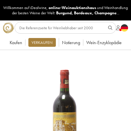
Willkommen auf iDealwine,
online-Weinauktionshaus
und
Weinhandlung
der besten Weine der Welt:
Burgund
,
Bordeaux
,
Champagne
...
Kaufen
Notierung
Wein-Enzyklopädie
VERKAUFEN