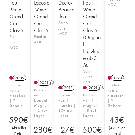
llou
Lacoste
Ducru-
llou
AOC
2ème
5ème
Beaucai
2ème
Grand
Grand
llou
Grand
Cru
Cru
Saint-
Cru
Julien
Classé
Classé
Classé
AOC
Saint-
Pauillac
(Origina
Julien
AOC
l-
AOC
Holzkist
e ab 3
St.)
Saint-
Julien
2009
1990
AOC
2021
T
Posten
Posten
2018
2021
T
Posten
von 3
von 2
von 1
Posten
Posten
Flaschen
Flaschen
Doppel-
von 1
von 1
| 2
| 2
Magnum
Flasche |
Magnum
Gebote
Gebote
| 2 auf
60+ auf
| 8 auf
Lager
Lager
Lager
590
€
43
€
280
€
27
€
500
€
(
Aktueller
(
Aktueller
Preis
)
Preis
)