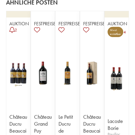
ÄHNLICHE POSTEN
AUKTION
FESTPREISE
FESTPREISE
FESTPREISE
AUKTION
2
Mwst.
4
erstattbar
Château
Château
Le Petit
Château
Lacoste
Ducru
Grand
Ducru
Ducru
Borie
Beaucai
Puy
de
Beaucai
Pauillac