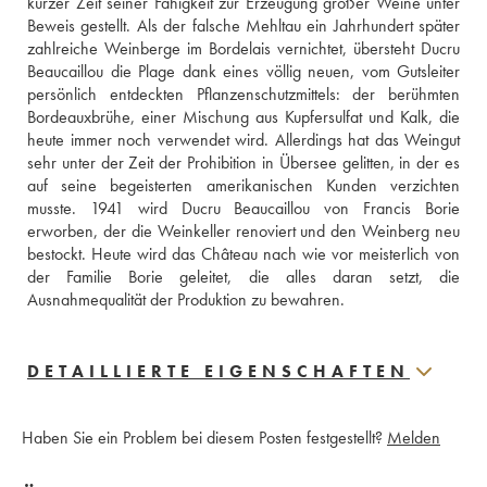
kurzer Zeit seiner Fähigkeit zur Erzeugung großer Weine unter 
Beweis gestellt. Als der falsche Mehltau ein Jahrhundert später 
zahlreiche Weinberge im Bordelais vernichtet, übersteht Ducru 
Beaucaillou die Plage dank eines völlig neuen, vom Gutsleiter 
persönlich entdeckten Pflanzenschutzmittels: der berühmten 
Bordeauxbrühe, einer Mischung aus Kupfersulfat und Kalk, die 
heute immer noch verwendet wird. Allerdings hat das Weingut 
sehr unter der Zeit der Prohibition in Übersee gelitten, in der es 
auf seine begeisterten amerikanischen Kunden verzichten 
musste. 1941 wird Ducru Beaucaillou von Francis Borie 
erworben, der die Weinkeller renoviert und den Weinberg neu 
bestockt. Heute wird das Château nach wie vor meisterlich von 
der Familie Borie geleitet, die alles daran setzt, die 
Ausnahmequalität der Produktion zu bewahren.
DETAILLIERTE EIGENSCHAFTEN
Haben Sie ein Problem bei diesem Posten festgestellt?
Melden