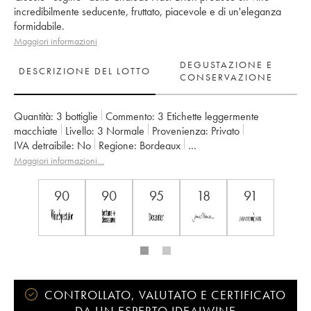
incredibilmente seducente, fruttato, piacevole e di un'eleganza
formidabile.
Maggiori informazioni
DEGUSTAZIONE E
DESCRIZIONE DEL LOTTO
CONSERVAZIONE
Quantità:
3 bottiglie
Commento:
3 Etichette leggermente
macchiate
Livello:
3
Normale
Provenienza:
privato
IVA detraibile:
no
Regione:
Bordeaux
Denominazione:
Pessac-Léognan
Maggiori informazioni…
Classificazione:
Cru Classé de Graves
Proprietario:
Domaines Clarence Dillon
90
90
95
18
91
CONTROLLATO, VALUTATO E CERTIFICATO
DA UN ESPERTO IDEALWINE