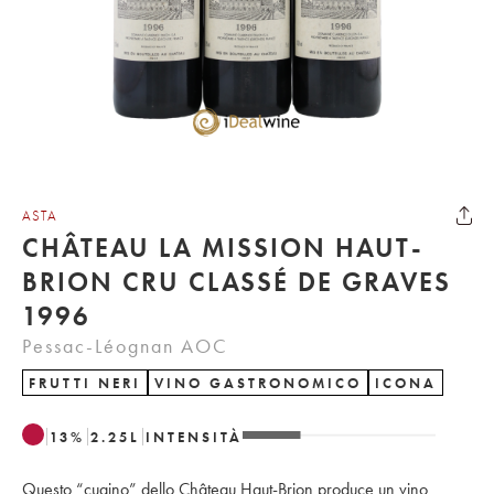
ASTA
CHÂTEAU LA MISSION HAUT-
BRION CRU CLASSÉ DE GRAVES
1996
Pessac-Léognan AOC
FRUTTI NERI
VINO GASTRONOMICO
ICONA
13
%
2.25
L
INTENSITÀ
Questo “cugino” dello Château Haut-Brion produce un vino