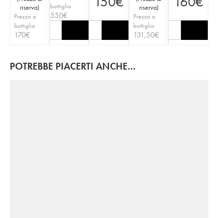
150
€
160
€
bottiglia
riserva
)
riserva
)
550
€
Prezzo a
Prezzo a
bottiglia
bottiglia
170
€
131,50
€
POTREBBE PIACERTI ANCHE…