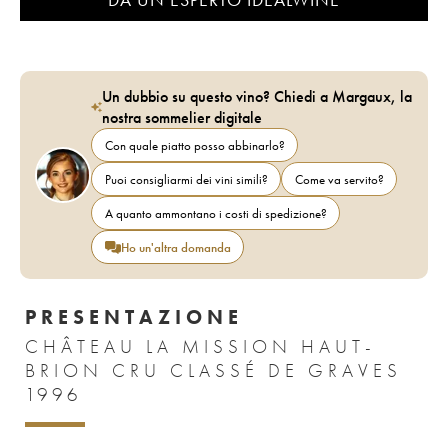
Un dubbio su questo vino? Chiedi a Margaux, la
nostra sommelier digitale
Con quale piatto posso abbinarlo?
Puoi consigliarmi dei vini simili?
Come va servito?
A quanto ammontano i costi di spedizione?
Ho un'altra domanda
PRESENTAZIONE
CHÂTEAU LA MISSION HAUT-
BRION CRU CLASSÉ DE GRAVES
1996