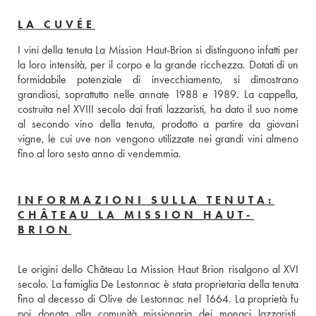
LA CUVÉE
I vini della tenuta La Mission Haut-Brion si distinguono infatti per 
la loro intensità, per il corpo e la grande ricchezza. Dotati di un 
formidabile potenziale di invecchiamento, si dimostrano 
grandiosi, soprattutto nelle annate 1988 e 1989. La cappella, 
costruita nel XVIII secolo dai frati lazzaristi, ha dato il suo nome 
al secondo vino della tenuta, prodotto a partire da giovani 
vigne, le cui uve non vengono utilizzate nei grandi vini almeno 
fino al loro sesto anno di vendemmia.
INFORMAZIONI SULLA TENUTA:
CHÂTEAU LA MISSION HAUT-
BRION
Le origini dello Château La Mission Haut Brion risalgono al XVI 
secolo. La famiglia De Lestonnac è stata proprietaria della tenuta 
fino al decesso di Olive de Lestonnac nel 1664. La proprietà fu 
poi donata alla comunità missionaria dei monaci lazzaristi, 