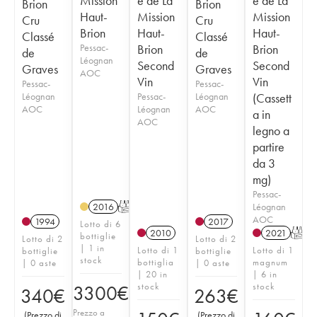
Mission
e de La
e de La
Brion
Brion
Haut-
Mission
Mission
Cru
Cru
Brion
Haut-
Haut-
Classé
Classé
Pessac-
Brion
Brion
de
de
Léognan
Second
Second
Graves
Graves
AOC
Vin
Vin
Pessac-
Pessac-
Léognan
Pessac-
Léognan
(Cassett
AOC
Léognan
AOC
a in
AOC
legno a
partire
da 3
mg)
Pessac-
Léognan
2016
T
AOC
1994
2017
Lotto di 6
2010
2021
T
bottiglie
Lotto di 2
Lotto di 2
| 1 in
Lotto di 1
Lotto di 1
bottiglie
bottiglie
stock
bottiglia
magnum
| 0 aste
| 0 aste
| 20 in
| 6 in
stock
stock
3300
€
340
€
263
€
Prezzo a
(
Prezzo di
(
Prezzo di