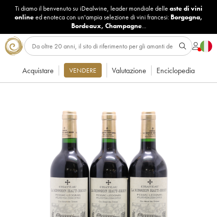
Ti diamo il benvenuto su iDealwine, leader mondiale delle
aste di vini
online
ed enoteca con un'ampia selezione di vini francesi:
Borgogna
,
Bordeaux
,
Champagne
...
Acquistare
Valutazione
Enciclopedia
VENDERE