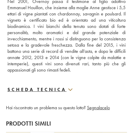
Nel 2001, Overnoy passa il testimone al figlio adottivo 
Emmanuel Houillon, che insieme alla moglie Anne gestisce i 5,5 
ettari di vigne piantati con chardonnay, savagnin e poulsard. Il 
vigneto è certificato bio ed è orientato ad una viticoltura 
biodinamica. I vini bianchi della tenuta sono dotati di forte 
personalità, molto aromatici e dal grande potenziale di 
invecchiamento, mentre i rossi si distinguono per la consistenza 
setosa e la gradevole freschezza. Dalla fine del 2015, i vini 
battono una serie di record di vendite all’asta, e dopo le difficili 
annate 2012, 2013 e 2014 (con le vigne colpite da malattie e 
intemperie), questi vini sono divenuti rari, tanto più che gli 
appassionati gli sono rimasti fedeli.
SCHEDA TECNICA
Hai riscontrato un problema su questo lotto?
Segnalacelo
PRODOTTI SIMILI