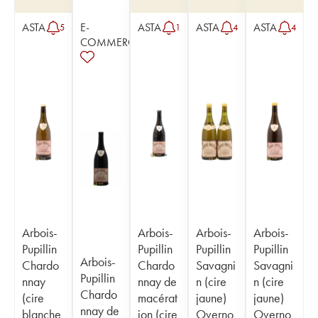
ASTA
E-
ASTA
ASTA
ASTA
5
1
4
4
COMMERCE
Arbois-
Arbois-
Arbois-
Arbois-
Pupillin
Pupillin
Pupillin
Pupillin
Arbois-
Chardo
Chardo
Savagni
Savagni
Pupillin
nnay
nnay de
n (cire
n (cire
Chardo
(cire
macérat
jaune)
jaune)
nnay de
blanche
ion (cire
Overno
Overno