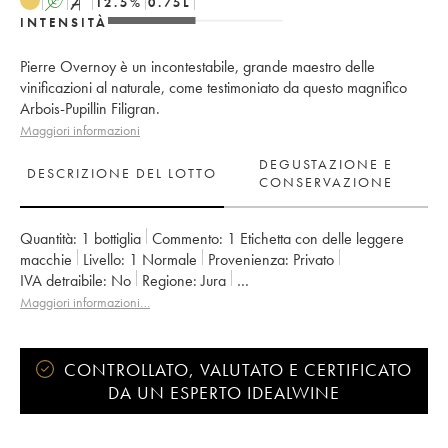
A
S
12.5
%
0.75
L
INTENSITÀ
Pierre Overnoy è un incontestabile, grande maestro delle
vinificazioni al naturale, come testimoniato da questo magnifico
Arbois-Pupillin Filigran.
Maggiori informazioni
DEGUSTAZIONE E
DESCRIZIONE DEL LOTTO
CONSERVAZIONE
Quantità:
1 bottiglia
Commento:
1 Etichetta con delle leggere
macchie
Livello:
1
Normale
Provenienza:
privato
IVA detraibile:
no
Regione:
Jura
Denominazione:
Arbois-Pupillin
Maggiori informazioni…
Proprietario:
Overnoy-Houillon (Domaine)
CONTROLLATO, VALUTATO E CERTIFICATO
DA UN ESPERTO IDEALWINE