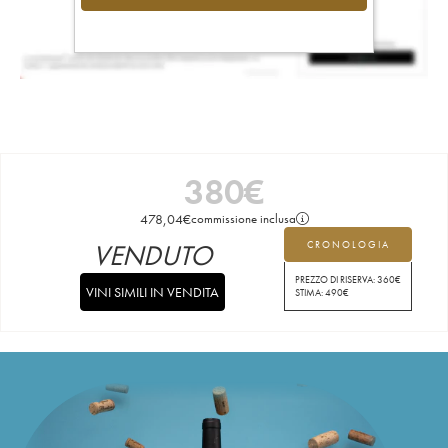
380
€
478,04
€
commissione inclusa
VENDUTO
CRONOLOGIA
PREZZO DI RISERVA:
360
€
VINI SIMILI IN VENDITA
STIMA:
490
€