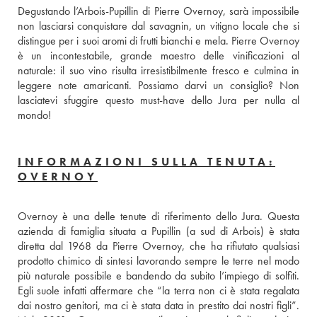
Degustando l’Arbois-Pupillin di Pierre Overnoy, sarà impossibile 
non lasciarsi conquistare dal savagnin, un vitigno locale che si 
distingue per i suoi aromi di frutti bianchi e mela. Pierre Overnoy 
è un incontestabile, grande maestro delle vinificazioni al 
naturale: il suo vino risulta irresistibilmente fresco e culmina in 
leggere note amaricanti. Possiamo darvi un consiglio? Non 
lasciatevi sfuggire questo must-have dello Jura per nulla al 
mondo!
INFORMAZIONI SULLA TENUTA:
OVERNOY
Overnoy è una delle tenute di riferimento dello Jura. Questa 
azienda di famiglia situata a Pupillin (a sud di Arbois) è stata 
diretta dal 1968 da Pierre Overnoy, che ha rifiutato qualsiasi 
prodotto chimico di sintesi lavorando sempre le terre nel modo 
più naturale possibile e bandendo da subito l’impiego di solfiti. 
Egli suole infatti affermare che “la terra non ci è stata regalata 
dai nostro genitori, ma ci è stata data in prestito dai nostri figli”. 