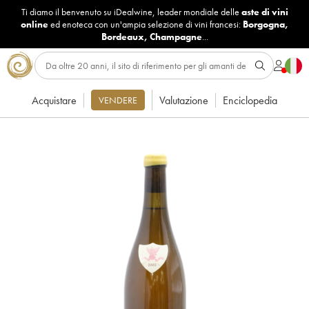
Ti diamo il benvenuto su iDealwine, leader mondiale delle
aste di vini
online
ed enoteca con un'ampia selezione di vini francesi:
Borgogna
,
Bordeaux
,
Champagne
...
Acquistare
Valutazione
Enciclopedia
VENDERE