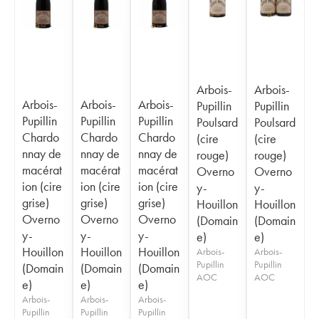
Arbois-
Arbois-
Arbois-
Arbois-
Arbois-
Pupillin
Pupillin
Pupillin
Pupillin
Pupillin
Poulsard
Poulsard
Chardo
Chardo
Chardo
(cire
(cire
nnay de
nnay de
nnay de
rouge)
rouge)
macérat
macérat
macérat
Overno
Overno
ion (cire
ion (cire
ion (cire
y-
y-
grise)
grise)
grise)
Houillon
Houillon
Overno
Overno
Overno
(Domain
(Domain
y-
y-
y-
e)
e)
Houillon
Houillon
Houillon
Arbois-
Arbois-
Pupillin
Pupillin
(Domain
(Domain
(Domain
AOC
AOC
e)
e)
e)
Arbois-
Arbois-
Arbois-
Pupillin
Pupillin
Pupillin