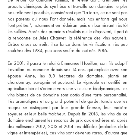
produits chimiques de synthèse et travaille son domaine le plus 
naturellement possible, considérant que "La terre, ce ne sont pas 
nos parents qui nous l'ont donnée, mais nos enfants qui nous 
l'ont prêtée.", notamment en réduisant puis en bannissant très tôt 
les sulfites. Après des premiers résultats qui le déçoivent, il part à 
la rencontre de Jules Chauvet, la référence des vins naturels. 
Grâce à ses conseils, il se lance dans les vinifications très peu 
soufrées dès 1984, puis sans soufre du tout dès 1986.
En 2001, il passa le relai à Emmanuel Houillon, son fils adoptif 
travaillant au domaine depuis ses 14 ans, qui exploite avec son 
épouse Anne, les 5,5 hectares du domaine, planté en 
chardonnay, savagnin et poulsard. Le vignoble est certifié en 
agriculture bio et s'oriente vers une viticulture biodynamique. Les 
vins blancs de ce domaine sont dotés d'une forte personnalité, 
très aromatiques et au grand potentiel de garde, tandis que les 
rouges se distinguent par leur grande finesse, leur matière 
soyeuse et leur belle fraîcheur. Depuis fin 2015, les vins de ce 
domaine enchaînent les records de prix aux enchères et, après 
des millésimes 2012, 2013 et 2014 très difficiles (maladies de la 
vigne et intempéries), ces vins sont devenus rares, d'autant que 