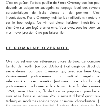
C'est en goûtant l'arbois-pupillin de Pierre Overnoy que l'on peut 
devenir un adepte du savagnin, ce cépage local aux saveurs 
caractéristiques de fruits blancs et de pommes. C'est 
incontestable, Pierre Overnoy maîtrise les vinifications « nature » 
sur le bout doigts. Ce vin est d'une fraîcheur irrésistible et 
s'achève sur une légère amertume. Vous avez sous les yeux un 
must-have jurassien à ne pas laisser filer.
LE DOMAINE OVERNOY
Overnoy est une des références phare du Jura. Ce domaine 
familial de Pupillin (au Sud d'Arbois) était dirigé au début du 
siècle dernier par Louis Overnoy, qui, avec son frère Guy, 
s'intéressèrent particulièrement au matériel végétal et 
sélectionnèrent des variétés (notamment de chardonnay) 
particulièrement adaptées à leur terroir. A la fin des années 
1960, Pierre Overnoy, fils de Louis se prépare à prendre la 
suite et se forme à Beaune, d'où il revient dubitatif quant aux 
techniques modernes (désherbage chimique, chaptalisation...). 
De retour au domaine familial, il rejette donc d'emblée les 