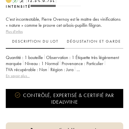
A
S
12.5
%
0.75
L
INTENSITÉ
C’est incontestable, Pierre Overnoy est le maître des vinifications
« nature » comme le prouve cet arbois-pupillin filigran.
Plus d'infos
DESCRIPTION DU LOT
DÉGUSTATION ET GARDE
Quantité :
1 bouteille
Observation :
1 Étiquette très légèrement
marquée
Niveau :
1
Normal
Provenance :
particulier
TVA récupérable :
non
Région :
Jura
Appellation :
Arbois-Pupillin
En savoir plus...
Propriétaire :
Overnoy-Houillon (Domaine)
CONTRÔLÉ, EXPERTISÉ & CERTIFIÉ PAR
IDEALWINE