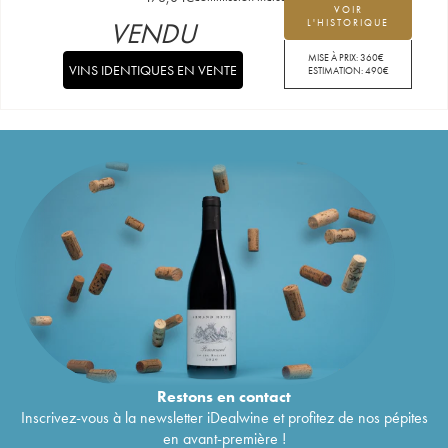
VOIR
VENDU
L'HISTORIQUE
MISE À PRIX:
360
€
VINS IDENTIQUES EN VENTE
ESTIMATION:
490
€
Restons en
contact
Inscrivez-vous à la newsletter iDealwine et profitez de nos pépites
en avant-première !