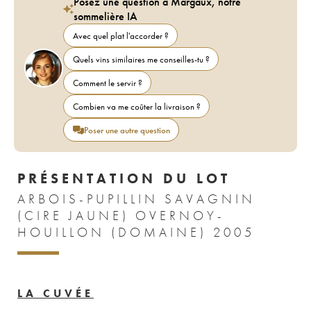
Posez une question à Margaux, notre
sommelière IA
Avec quel plat l'accorder ?
Quels vins similaires me conseilles-tu ?
Comment le servir ?
Combien va me coûter la livraison ?
Poser une autre question
PRÉSENTATION DU LOT
ARBOIS-PUPILLIN SAVAGNIN
(CIRE JAUNE) OVERNOY-
HOUILLON (DOMAINE) 2005
LA CUVÉE