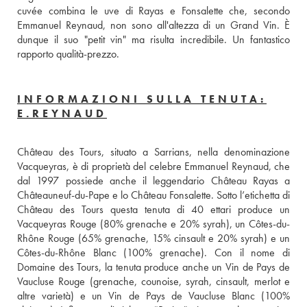
cuvée combina le uve di Rayas e Fonsalette che, secondo 
Emmanuel Reynaud, non sono all'altezza di un Grand Vin. È 
dunque il suo "petit vin" ma risulta incredibile. Un fantastico 
rapporto qualità-prezzo.
INFORMAZIONI SULLA TENUTA:
E.REYNAUD
Château des Tours, situato a Sarrians, nella denominazione 
Vacqueyras, è di proprietà del celebre Emmanuel Reynaud, che 
dal 1997 possiede anche il leggendario Château Rayas a 
Châteauneuf-du-Pape e lo Château Fonsalette. Sotto l’etichetta di 
Château des Tours questa tenuta di 40 ettari produce un 
Vacqueyras Rouge (80% grenache e 20% syrah), un Côtes-du-
Rhône Rouge (65% grenache, 15% cinsault e 20% syrah) e un 
Côtes-du-Rhône Blanc (100% grenache). Con il nome di 
Domaine des Tours, la tenuta produce anche un Vin de Pays de 
Vaucluse Rouge (grenache, counoise, syrah, cinsault, merlot e 
altre varietà) e un Vin de Pays de Vaucluse Blanc (100% 