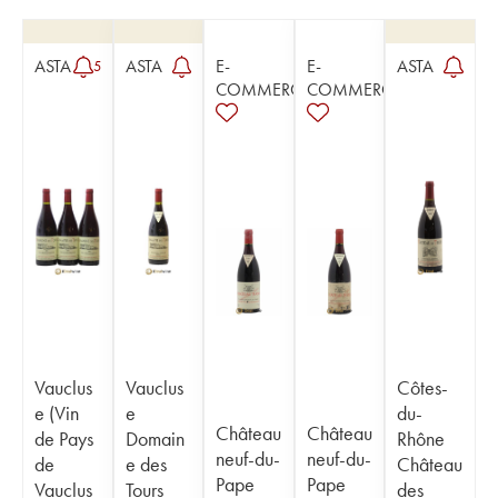
ASTA
ASTA
E-
E-
ASTA
5
COMMERCE
COMMERCE
Vauclus
Vauclus
Côtes-
e (Vin
e
du-
Château
Château
de Pays
Domain
Rhône
neuf-du-
neuf-du-
de
e des
Château
Pape
Pape
Vauclus
Tours
des