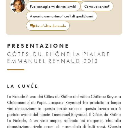
Puoi consigliarmi dei vini simili?
Come va servito?
A quanto ammontano i costi di spedizione?
Ho un'altra domanda
PRESENTAZIONE
CÔTES-DU-RHÔNE LA PIALADE
EMMANUEL REYNAUD 2013
LA CUVÉE
La Pialade è uno dei Côtes du Rhône del mitico Château Rayas a 
Châteauneuf-du-Pape. Jacques Reynaud ha prodotto a lungo 
vini d'eccezione in questo terroir unico e questo lavoro ora è 
portato avanti dal nipote Emmanuel Reynaud. Il Côtes du Rhône 
La Pialade, è un vino ampio, raffinato ed elegante, che alla 
degustazione rivela aromi di marmellata di frutti rossi. Questa 