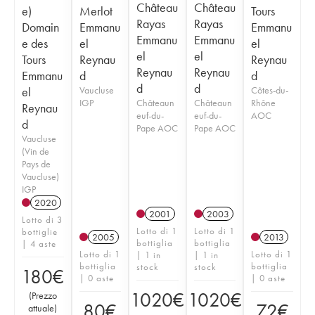
Château
Château
e)
Merlot
Tours
Rayas
Rayas
Domain
Emmanu
Emmanu
Emmanu
Emmanu
e des
el
el
el
el
Tours
Reynau
Reynau
Reynau
Reynau
Emmanu
d
d
d
d
el
Vaucluse
Côtes-du-
IGP
Châteaun
Châteaun
Rhône
Reynau
euf-du-
euf-du-
AOC
d
Pape AOC
Pape AOC
Vaucluse
(Vin de
Pays de
Vaucluse)
IGP
2020
2001
2003
Lotto di 3
Lotto di 1
Lotto di 1
bottiglie
2005
2013
bottiglia
bottiglia
| 4 aste
Lotto di 1
Lotto di 1
| 1 in
| 1 in
bottiglia
bottiglia
stock
stock
180
€
| 0 aste
| 0 aste
1020
€
1020
€
(
Prezzo
80
€
72
€
attuale
)