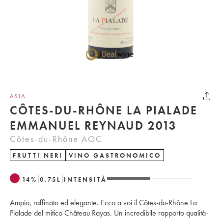
ASTA
CÔTES-DU-RHÔNE LA PIALADE
EMMANUEL REYNAUD 2013
Côtes-du-Rhône AOC
FRUTTI NERI
VINO GASTRONOMICO
14
%
0.75
L
INTENSITÀ
Ampio, raffinato ed elegante. Ecco a voi il Côtes-du-Rhône La
Pialade del mitico Château Rayas. Un incredibile rapporto qualità-