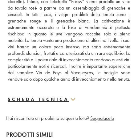
clairette). Infine, con l'etichetta “Parisy” viene prodotto un vino 
da tavola rosé a partire da un assemblaggio di grenache e 
cinsault. In tutti i casi, i vitigni prediletti della tenuta sono il 
grenache rouge e il grenache blanc. La coltivazione è 
estremamente accurata e la fase di vendemmia è piuttosto 
rischiosa in quanto le uve vengono raccolte solo a piena 
maturità. La tenuta vanta una produzione di altissimo livello: i suoi 
vini hanno un colore poco intenso, ma sono estremamente 
profondi, slanciati, fruttati e caratterizzati da un raro equilibrio. La 
complessità e il potenziale di invecchiamento rendono questi vini 
particolarmente noti e ricercati. Inoltre è importante sapere che 
dal semplice Vin de Pays al Vacqueyras, le bottiglie sono 
vendute solo dopo qualche anno di invecchiamento nella tenuta.
SCHEDA TECNICA
Hai riscontrato un problema su questo lotto?
Segnalacelo
PRODOTTI SIMILI