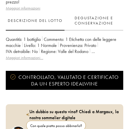
prezzo!
Maggiori informazioni
DEGUSTAZIONE E
DESCRIZIONE DEL LOTTO
CONSERVAZIONE
Quantità:
1 bottiglia
Commento:
1 Etichetta con delle leggere
macchie
Livello:
1
Normale
Provenienza:
privato
IVA detraibile:
no
Regione:
Valle del Rodano
Denominazione:
Côtes-du-Rhône
Maggiori informazioni…
Proprietario:
Emmanuel Reynaud
CONTROLLATO, VALUTATO E CERTIFICATO
DA UN ESPERTO IDEALWINE
Un dubbio su questo vino? Chiedi a Margaux, la
nostra sommelier digitale
Con quale piatto posso abbinarlo?