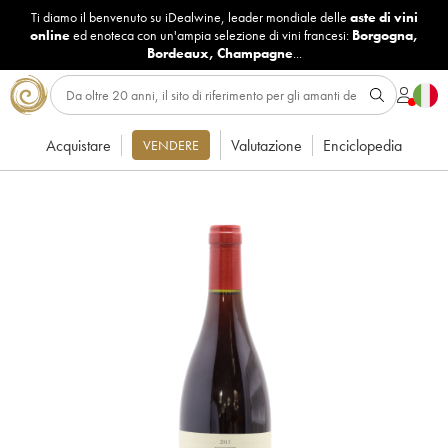
Ti diamo il benvenuto su iDealwine, leader mondiale delle
aste di vini
online
ed enoteca con un'ampia selezione di vini francesi:
Borgogna
,
Bordeaux
,
Champagne
...
Acquistare
Valutazione
Enciclopedia
VENDERE