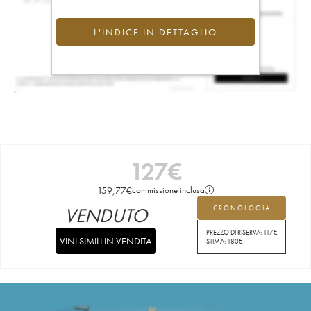
L'INDICE IN DETTAGLIO
127
€
159,77
€
commissione inclusa
VENDUTO
CRONOLOGIA
PREZZO DI RISERVA:
117
€
VINI SIMILI IN VENDITA
STIMA:
180
€