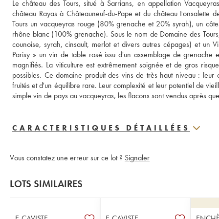
Le château des Tours, situé à Sarrians, en appellation Vacqueyra
château Rayas à Châteauneuf-du-Pape et du château Fonsalette d
Tours un vacqueyras rouge (80% grenache et 20% syrah), un côte
rhône blanc (100% grenache). Sous le nom de Domaine des Tours, l
counoise, syrah, cinsault, merlot et divers autres cépages) et un V
Parisy » un vin de table rosé issu d'un assemblage de grenache et
magnifiés. La viticulture est extrêmement soignée et de gros risques
possibles. Ce domaine produit des vins de très haut niveau : leur c
fruités et d'un équilibre rare. Leur complexité et leur potentiel de viei
simple vin de pays au vacqueyras, les flacons sont vendus après qu
CARACTERISTIQUES DÉTAILLÉES
Vous constatez une erreur sur ce lot ?
Signaler
LOTS SIMILAIRES
E-CAVISTE
E-CAVISTE
ENCHÈ