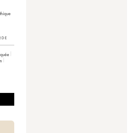
thique
RDE
rquée
on