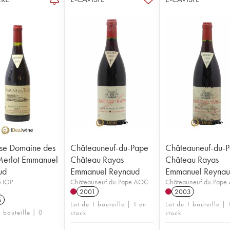
se Domaine des
Châteauneuf-du-Pape
Châteauneuf-du-
Merlot Emmanuel
Château Rayas
Château Rayas
ud
Emmanuel Reynaud
Emmanuel Reyna
e IGP
Châteauneuf-du-Pape AOC
Châteauneuf-du-Pape
2001
2003
5
Lot de 1 bouteille | 1 en
Lot de 1 bouteille | 
 bouteille | 0
stock
stock