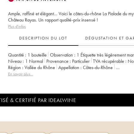
Ample, raffiné et élégant... Voici le côtes-du-rhône La Pialade du my
Château Rayas. Un rapport qualité-prix insensé !
Plus d'infos
DESCRIPTION DU LOT
DÉGUSTATION ET GA
Quantité :
1 bouteille
Observation :
1 Étiquette très légèrement ma
Niveau :
1
Normal
Provenance :
particulier
TVA récupérable :
n
Région :
Vallée du Rhône
Appellation :
Côtes-du-Rhône
Propriétaire :
Emmanuel Reynaud
En savoir plus...
ISÉ & CERTIFIÉ PAR IDEALWINE