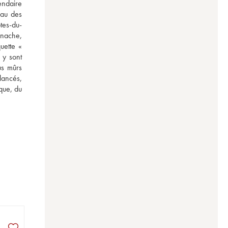
ndaire 
au des 
tes-du-
nache, 
ette « 
y sont 
us mûrs 
ancés, 
que, du 