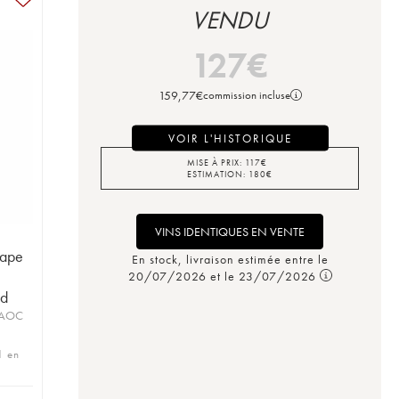
VENDU
127
€
159,77
€
commission incluse
VOIR L'HISTORIQUE
MISE À PRIX:
117
€
ESTIMATION:
180
€
VINS IDENTIQUES EN VENTE
Pape
En stock, livraison estimée entre le
20/07/2026 et le 23/07/2026
ud
 AOC
1 en