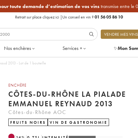
 pour toute demande d’estimation de vos vins
transmise entre le 
Retrait sur place
cliquez ici
|
Un conseil en vin ?
01 56 05 86 10
VENDRE MES VINS
Nos enchères
Services +
✨
Mon Som
Côtes-du-Rhône La Pialade Emmanuel Reynaud 2013 - Lot de 1 bouteille
ENCHÈRE
CÔTES-DU-RHÔNE LA PIALADE
EMMANUEL REYNAUD 2013
Côtes-du-Rhône AOC
FRUITS NOIRS
VIN DE GASTRONOMIE
14
%
0.75
L
INTENSITÉ