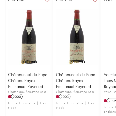
Châteauneuf-du-Pape
Châteauneuf-du-Pape
Vauclu
Château Rayas
Château Rayas
Tours 
Emmanuel Reynaud
Emmanuel Reynaud
Reyna
Châteauneuf-du-Pape AOC
Châteauneuf-du-Pape AOC
Vauclus
2000
2003
200
Lot de 1 bouteille | 1 en
Lot de 1 bouteille | 1 en
Lot de 1
stock
stock
enchère