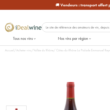
🚚
Vendeurs :
transport offert
Tous nos vins
Nos vins par région
Accueil
/
Acheter vins
/
Vallée du Rhône
/