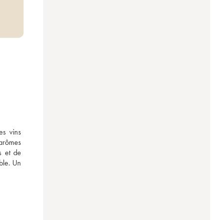
s vins 
arômes 
 et de 
ble. Un 