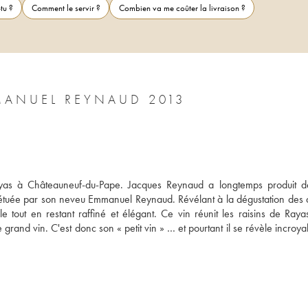
tu ?
Comment le servir ?
Combien va me coûter la livraison ?
CÔTES-DU-RHÔNE LA PIALADE EMMANUEL REYNAUD 2013
as à Châteauneuf-du-Pape. Jacques Reynaud a longtemps produit de
perpétuée par son neveu Emmanuel Reynaud. Révélant à la dégustation des 
 tout en restant raffiné et élégant. Ce vin réunit les raisins de Rayas
rand vin. C'est donc son « petit vin » … et pourtant il se révèle incroya