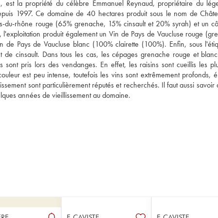
s, est la propriété du célèbre Emmanuel Reynaud, propriétaire du lége
epuis 1997. Ce domaine de 40 hectares produit sous le nom de Châte
s-du-rhône rouge (65% grenache, 15% cinsault et 20% syrah) et un cô
'exploitation produit également un Vin de Pays de Vaucluse rouge (gre
in de Pays de Vaucluse blanc (100% clairette (100%). Enfin, sous l'étiqu
 de cinsault. Dans tous les cas, les cépages grenache rouge et blanc 
 sont pris lors des vendanges. En effet, les raisins sont cueillis les pl
ouleur est peu intense, toutefois les vins sont extrêmement profonds, él
llissement sont particulièrement réputés et recherchés. Il faut aussi savoir 
elques années de vieillissement au domaine.
RE
E-CAVISTE
E-CAVISTE