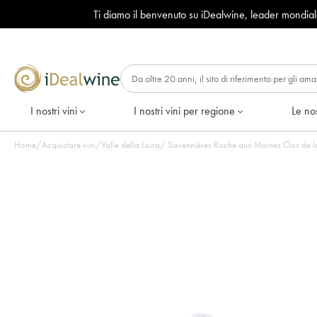
Ti diamo il benvenuto su iDealwine, leader mondia
I nostri vini
I nostri vini per regione
Le nos
Home
/
Acquistare vini
/
Valle della Loira
/
Savennières Roche aux Moines Clos de la 