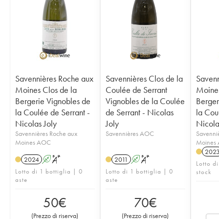
Savennières Roche aux
Savennières Clos de la
Savenn
Moines Clos de la
Coulée de Serrant
Moines
Bergerie Vignobles de
Vignobles de la Coulée
Berger
la Coulée de Serrant -
de Serrant - Nicolas
la Cou
Nicolas Joly
Joly
Nicola
Savennières Roche aux
Savennières AOC
Savenni
Moines AOC
Moines
202
2024
A
S
2011
A
S
Lotto di
Lotto di 1 bottiglia | 0
Lotto di 1 bottiglia | 0
stock
aste
aste
50
€
70
€
(
Prezzo di riserva
)
(
Prezzo di riserva
)