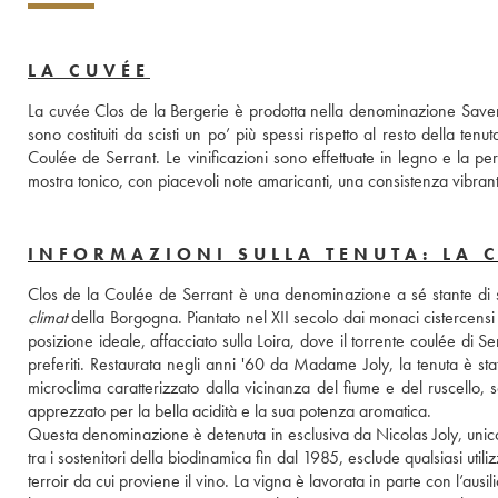
LA CUVÉE
La cuvée Clos de la Bergerie è prodotta nella denominazione Saven
sono costituiti da scisti un po’ più spessi rispetto al resto della tenut
Coulée de Serrant. Le vinificazioni sono effettuate in legno e la pe
mostra tonico, con piacevoli note amaricanti, una consistenza vibran
INFORMAZIONI SULLA TENUTA: LA 
climat
 della Borgogna. Piantato nel XII secolo dai monaci cistercensi d
posizione ideale, affacciato sulla Loira, dove il torrente coulée di Ser
preferiti. Restaurata negli anni '60 da Madame Joly, la tenuta è sta
microclima caratterizzato dalla vicinanza del fiume e del ruscello, 
apprezzato per la bella acidità e la sua potenza aromatica. 
Questa denominazione è detenuta in esclusiva da Nicolas Joly, unico 
tra i sostenitori della biodinamica fin dal 1985, esclude qualsiasi utiliz
terroir da cui proviene il vino. La vigna è lavorata in parte con l’aus