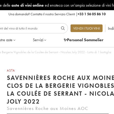
le delle
aste di vini online
ed enoteca con un'ampia selezione di vini f
Una domanda?
Contatta il nostro Servizio Clienti
|
+33 1 56 05 86 10
Ind
VENDI I TUOI VINI
tre aste
Servizi
✨Personal Sommelier
Bergerie Vignobles de la Coulée de Serrant - Nicolas Joly 2022 - Lotto di 1 bottiglia
ASTA
SAVENNIÈRES ROCHE AUX MOIN
CLOS DE LA BERGERIE VIGNOBLES
LA COULÉE DE SERRANT - NICOL
JOLY 2022
Savennières Roche aux Moines AOC