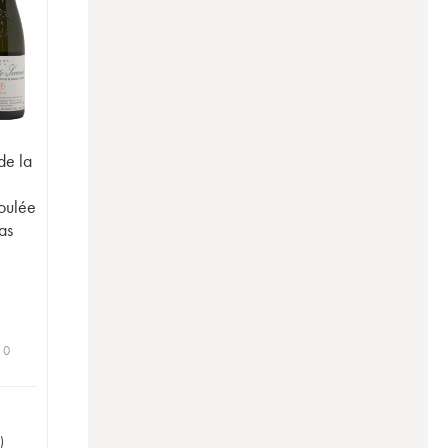
de la
t
oulée
as
 0
)