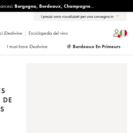
rancesi:
Borgogna
,
Bordeaux
,
Champagne
...
I prezzi sono visualizzati per una consegna in:
ici iDealwine
Enciclopedia del vino
I must-have iDealwine
🍇
Bordeaux En Primeurs
ES
 DE
AS