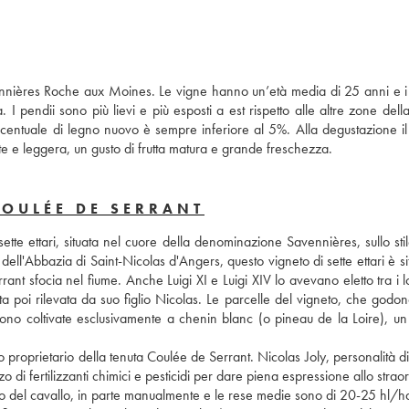
nières Roche aux Moines. Le vigne hanno un’età media di 25 anni e i t
a. I pendii sono più lievi e più esposti a est rispetto alle altre zone della
rcentuale di legno nuovo è sempre inferiore al 5%. Alla degustazione il v
te e leggera, un gusto di frutta matura e grande freschezza.
COULÉE DE SERRANT
ell'Abbazia di Saint-Nicolas d'Angers, questo vigneto di sette ettari è sit
rant sfocia nel fiume. Anche Luigi XI e Luigi XIV lo avevano eletto tra i lo
ta poi rilevata da suo figlio Nicolas. Le parcelle del vigneto, che godon
sono coltivate esclusivamente a chenin blanc (o pineau de la Loire), un v
proprietario della tenuta Coulée de Serrant. Nicolas Joly, personalità di
zo di fertilizzanti chimici e pesticidi per dare piena espressione allo straor
ilio del cavallo, in parte manualmente e le rese medie sono di 20-25 hl/ha; 