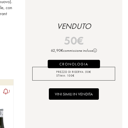
nuovo). 
le, con 
rrant
VENDUTO
50
€
62,90
€
commissione inclusa
CRONOLOGIA
PREZZO DI RISERVA:
50
€
STIMA:
100
€
1
VINI SIMILI IN VENDITA