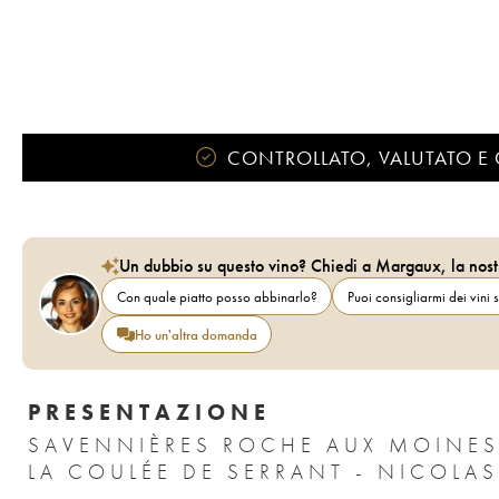
CONTROLLATO, VALUTATO E 
Un dubbio su questo vino? Chiedi a Margaux, la nost
Con quale piatto posso abbinarlo?
Puoi consigliarmi dei vini s
Ho un'altra domanda
PRESENTAZIONE
SAVENNIÈRES ROCHE AUX MOINES 
LA COULÉE DE SERRANT - NICOLAS