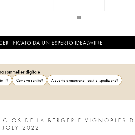
CERTIFICATO DA UN ESPERTO IDEALWINE
ra sommelier digitale
imili?
Come va servito?
A quanto ammontano i costi di spedizione?
CLOS DE LA BERGERIE VIGNOBLES D
 JOLY 2022