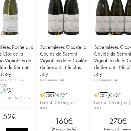
ières Roche aux
Savennières Clos de la
Savennières Clos 
 Clos de la
Coulée de Serrant
Coulée de Serran
ie Vignobles de
Vignobles de la Coulée
Vignobles de la C
lée de Serrant -
de Serrant - Nicolas
de Serrant - Nicol
s Joly
Joly
Joly
ères Roche aux
Savennières AOC
Savennières AOC
 AOC
3
A
S
2008
A
S
2014
A
S
 1 bottiglia | 6 in
Lotto di 2 bottiglie | 1
Lotto di 3 bottiglie |
asta
aste
52
€
160
€
270
€
(
Prezzo attuale
)
(
Prezzo di riserva