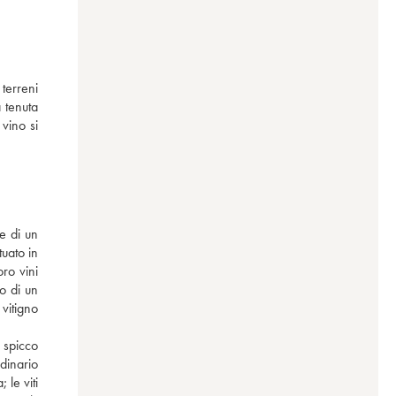
erreni 
 tenuta 
ino si 
uato in 
ro vini 
o di un 
itigno 
 spicco 
dinario 
le viti 