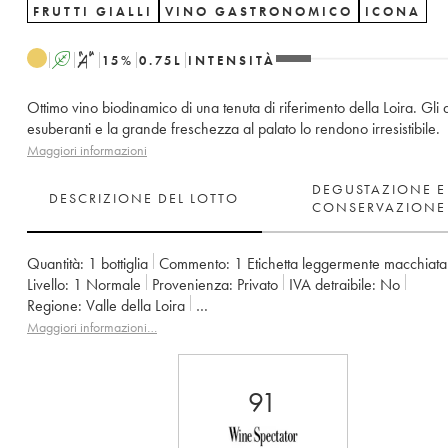
FRUTTI GIALLI
VINO GASTRONOMICO
ICONA
A
S
15
%
0.75
L
INTENSITÀ
Ottimo vino biodinamico di una tenuta di riferimento della Loira. Gli 
esuberanti e la grande freschezza al palato lo rendono irresistibile.
Maggiori informazioni
DEGUSTAZIONE E
DESCRIZIONE DEL LOTTO
CONSERVAZIONE
Quantità:
1 bottiglia
Commento:
1 Etichetta leggermente macchiata
Livello:
1
Normale
Provenienza:
privato
IVA detraibile:
no
Regione:
Valle della Loira
Denominazione:
Savennières Roche aux Moines
Maggiori informazioni…
Proprietario:
Vignobles de la Coulée de Serrant - Nicolas Joly
91