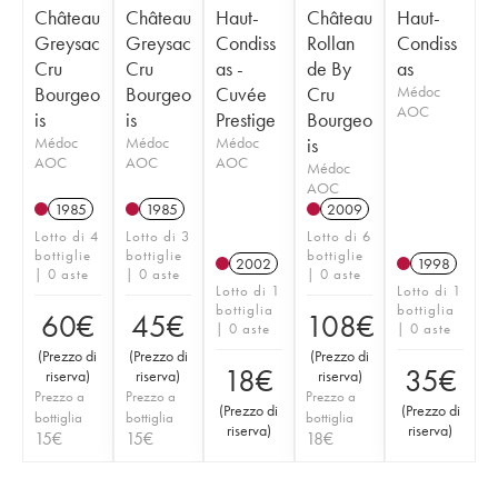
Château
Château
Haut-
Château
Haut-
Greysac
Greysac
Condiss
Rollan
Condiss
Cru
Cru
as -
de By
as
Bourgeo
Bourgeo
Cuvée
Cru
Médoc
AOC
is
is
Prestige
Bourgeo
Médoc
Médoc
Médoc
is
AOC
AOC
AOC
Médoc
AOC
1985
1985
2009
Lotto di 4
Lotto di 3
Lotto di 6
bottiglie
bottiglie
bottiglie
2002
1998
| 0 aste
| 0 aste
| 0 aste
Lotto di 1
Lotto di 1
bottiglia
bottiglia
60
€
45
€
108
€
| 0 aste
| 0 aste
(
Prezzo di
(
Prezzo di
(
Prezzo di
18
€
35
€
riserva
)
riserva
)
riserva
)
Prezzo a
Prezzo a
Prezzo a
(
Prezzo di
(
Prezzo di
bottiglia
bottiglia
bottiglia
riserva
)
riserva
)
15
€
15
€
18
€