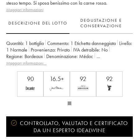
stesso tempo. Si sposa benissimo con la carne rossa.
Maggiori informazioni
DEGUSTAZIONE E
DESCRIZIONE DEL LOTTO
CONSERVAZIONE
Quantità:
1 bottiglia
Commento:
1 Etichetta danneggiata
Livello:
1
Normale
Provenienza:
privato
IVA detraibile:
no
Regione:
Bordeaux
Denominazione:
Médoc
Classificazione:
Cru Bourgeois
Proprietario:
Jean Guyon
Maggiori informazioni…
90
16.5+
92
92
CONTROLLATO, VALUTATO E CERTIFICATO
DA UN ESPERTO IDEALWINE