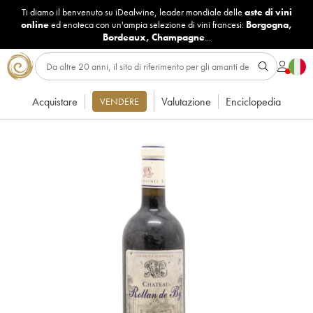
Ti diamo il benvenuto su iDealwine, leader mondiale delle
aste di vini
online
ed enoteca con un'ampia selezione di vini francesi:
Borgogna
,
Bordeaux
,
Champagne
...
Acquistare
Valutazione
Enciclopedia
VENDERE