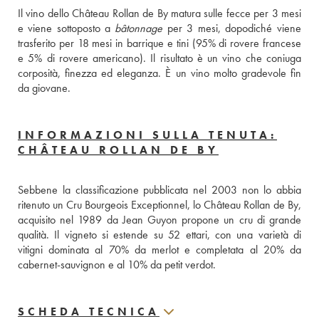
Il vino dello Château Rollan de By matura sulle fecce per 3 mesi 
e viene sottoposto a 
bâtonnage
 per 3 mesi, dopodiché viene 
trasferito per 18 mesi in barrique e tini (95% di rovere francese 
e 5% di rovere americano). Il risultato è un vino che coniuga 
corposità, finezza ed eleganza. È un vino molto gradevole fin 
da giovane.
INFORMAZIONI SULLA TENUTA:
CHÂTEAU ROLLAN DE BY
Sebbene la classificazione pubblicata nel 2003 non lo abbia 
ritenuto un Cru Bourgeois Exceptionnel, lo Château Rollan de By, 
acquisito nel 1989 da Jean Guyon propone un cru di grande 
qualità. Il vigneto si estende su 52 ettari, con una varietà di 
vitigni dominata al 70% da merlot e completata al 20% da 
cabernet-sauvignon e al 10% da petit verdot.
SCHEDA TECNICA