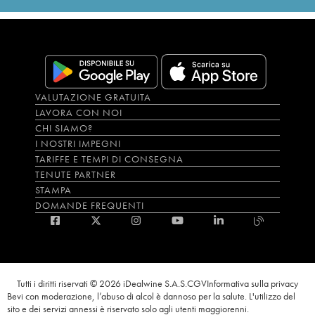
VALUTAZIONE GRATUITA
LAVORA CON NOI
CHI SIAMO?
I NOSTRI IMPEGNI
TARIFFE E TEMPI DI CONSEGNA
TENUTE PARTNER
STAMPA
DOMANDE FREQUENTI
Tutti i diritti riservati © 2026 iDealwine S.A.S.
CGV
Informativa sulla privacy
Bevi con moderazione, l’abuso di alcol è dannoso per la salute. L'utilizzo del
sito e dei servizi annessi è riservato solo agli utenti maggiorenni.