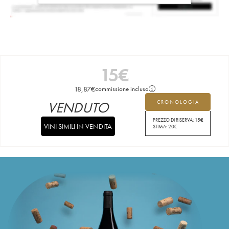
15
€
18,87
€
commissione inclusa
VENDUTO
CRONOLOGIA
PREZZO DI RISERVA:
15
€
VINI SIMILI IN VENDITA
STIMA:
20
€